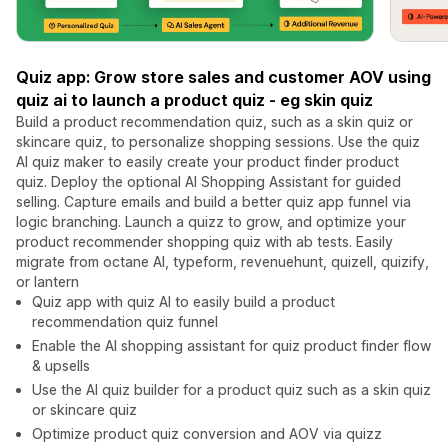
Quiz app: Grow store sales and customer AOV using
quiz ai to launch a product quiz - eg skin quiz
Build a product recommendation quiz, such as a skin quiz or
skincare quiz, to personalize shopping sessions. Use the quiz
AI quiz maker to easily create your product finder product
quiz. Deploy the optional AI Shopping Assistant for guided
selling. Capture emails and build a better quiz app funnel via
logic branching. Launch a quizz to grow, and optimize your
product recommender shopping quiz with ab tests. Easily
migrate from octane AI, typeform, revenuehunt, quizell, quizify,
or lantern
Quiz app with quiz AI to easily build a product
recommendation quiz funnel
Enable the AI shopping assistant for quiz product finder flow
& upsells
Use the AI quiz builder for a product quiz such as a skin quiz
or skincare quiz
Optimize product quiz conversion and AOV via quizz