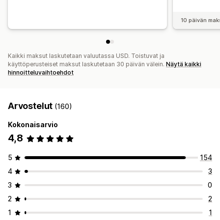
10 päivän mak
Kaikki maksut laskutetaan valuutassa USD. Toistuvat ja
käyttöperusteiset maksut laskutetaan 30 päivän välein.
Näytä kaikki
hinnoitteluvaihtoehdot
Arvostelut
(160)
Kokonaisarvio
4,8
5
154
4
3
3
0
2
2
1
1