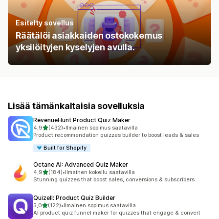
Esitelty sovellus
Räätälöi asiakkaiden ostokokemus
yksilöityjen kyselyjen avulla.
Lisää tämänkaltaisia sovelluksia
RevenueHunt Product Quiz Maker
/ 5 tähteä
4,9
(432)
•
Ilmainen sopimus saatavilla
432 arvostelua yhteensä
Product recommendation quizzes builder to boost leads & sales
Built for Shopify
Octane AI: Advanced Quiz Maker
/ 5 tähteä
4,9
(184)
•
Ilmainen kokeilu saatavilla
184 arvostelua yhteensä
Stunning quizzes that boost sales, conversions & subscribers
Quizell: Product Quiz Builder
/ 5 tähteä
5,0
(122)
•
Ilmainen sopimus saatavilla
122 arvostelua yhteensä
AI product quiz funnel maker for quizzes that engage & convert