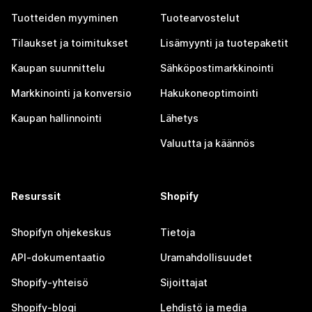
Tuotteiden myyminen
Tuotearvostelut
Tilaukset ja toimitukset
Lisämyynti ja tuotepaketit
Kaupan suunnittelu
Sähköpostimarkkinointi
Markkinointi ja konversio
Hakukoneoptimointi
Kaupan hallinnointi
Lähetys
Valuutta ja käännös
Resurssit
Shopify
Shopifyn ohjekeskus
Tietoja
API-dokumentaatio
Uramahdollisuudet
Shopify-yhteisö
Sijoittajat
Shopify-blogi
Lehdistö ja media