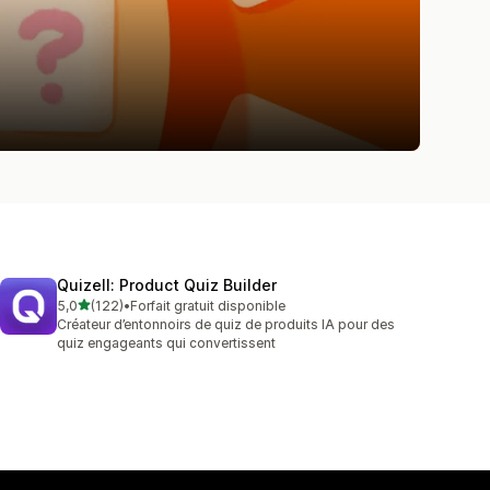
Quizell: Product Quiz Builder
étoile(s) sur 5
5,0
(122)
•
Forfait gratuit disponible
122 avis au total
Créateur d’entonnoirs de quiz de produits IA pour des
quiz engageants qui convertissent