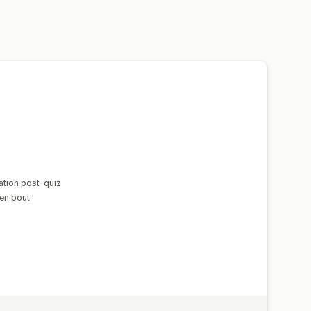
ion
Balisage
Analyses de données
produit
Recommandations basées sur l’IA
rmance des recommandations
ation post-quiz
 en bout