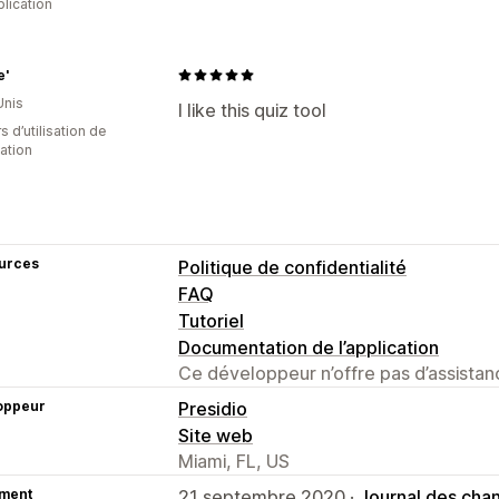
plication
e'
Unis
I like this quiz tool
s d’utilisation de
cation
urces
Politique de confidentialité
FAQ
Tutoriel
Documentation de l’application
Ce développeur n’offre pas d’assistanc
oppeur
Presidio
Site web
Miami, FL, US
ment
21 septembre 2020 ·
Journal des ch