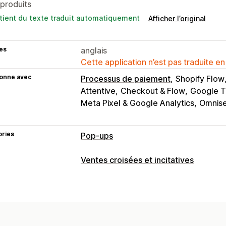
produits
tient du texte traduit automatiquement
Afficher l’original
es
anglais
Cette application n’est pas traduite en
ionne avec
Processus de paiement
Shopify Flow
Attentive
Checkout & Flow
Google 
Meta Pixel & Google Analytics
Omnise
ories
Pop-ups
Types de pop-up
Ventes croisées et incitatives
Réductions
Formulaires
Questionnai
Personnalisation
Gestion des pop-ups
Page de produit vente incitative
Pop
Outil d’édition
Modèles
Génération I
HTML personnalisé
Éditeur avec fon
Polices personnalisées
Liste de coll
Règles personnalisées