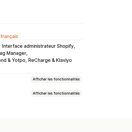
 français
Interface administrateur Shopify
Tag Manager
nd & Yotpo
ReCharge & Klaviyo
Afficher les fonctionnalités
Afficher les fonctionnalités
res
Pop-ups personnalisés
-ups
CSS personnalisées
A
Code personnalisé
ction de glisser-déposer
ecte d’adresses e-mail