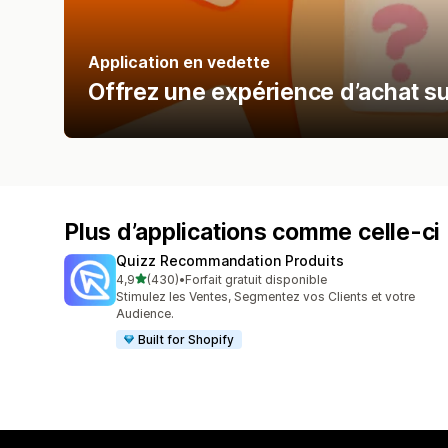
Application en vedette
Offrez une expérience d’achat s
Plus d’applications comme celle-ci
Quizz Recommandation Produits
étoile(s) sur 5
4,9
(430)
•
Forfait gratuit disponible
430 avis au total
Stimulez les Ventes, Segmentez vos Clients et votre
Audience.
Built for Shopify