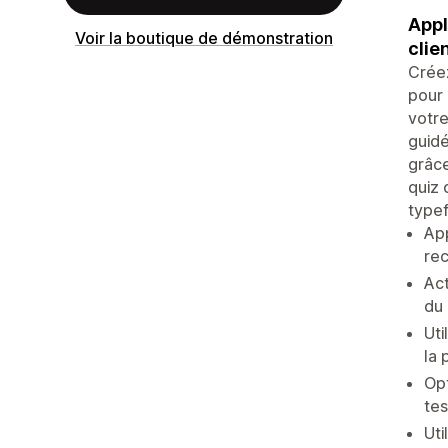
Appl
Voir la boutique de démonstration
clie
Créez
pour 
votre
guidé
grâce
quiz 
typef
App
re
Act
du 
Uti
la 
Opt
tes
Uti