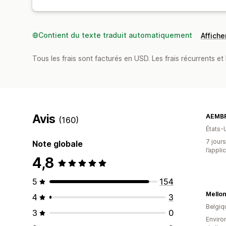
Contient du texte traduit automatiquement
Afficher
Tous les frais sont facturés en USD. Les frais récurrents et 
Avis
AEMB
(160)
États-
7 jours
Note globale
l’appli
4,8
5
154
Mello
4
3
Belgiq
3
0
Environ