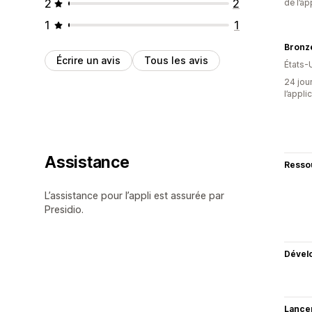
2
2
de l’ap
1
1
Bronz
Écrire un avis
Tous les avis
États-
24 jour
l’appli
Assistance
Resso
L’assistance pour l’appli est assurée par
Presidio.
Dével
Lance