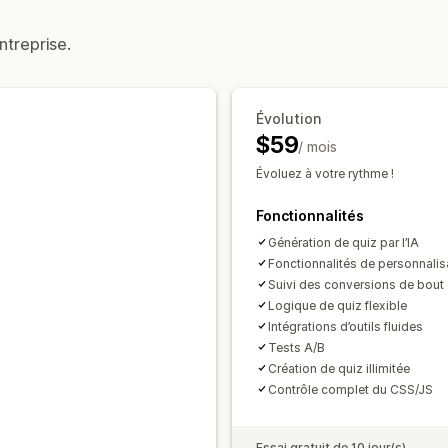
Automatisations
Ciblage
Segmentat
Offres et recommandations
ntreprise.
Test A/B
Expédition gratuite
Compléments au 
Recommandations de produits
Lots
Mise à niveau de l’abonnement
Évolution
$59
/ mois
Analyses de données
Évoluez à votre rythme !
Test A/B
Taux de conversion
Perfo
Entonnoir des performances
Fonctionnalités
Génération de quiz par l’IA
Fonctionnalités de personnalis
Suivi des conversions de bout
Logique de quiz flexible
Intégrations d’outils fluides
Tests A/B
Création de quiz illimitée
Contrôle complet du CSS/JS
Essai gratuit de 10 jour(s)