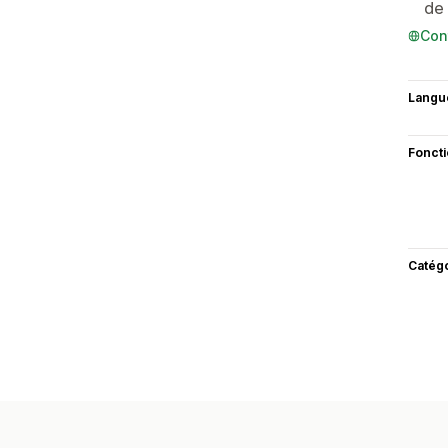
de 
Con
Langu
Fonct
Catég