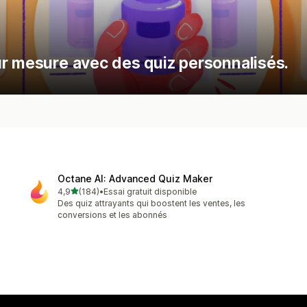
ur mesure avec des quiz personnalisés.
Octane AI: Advanced Quiz Maker
étoile(s) sur 5
4,9
(184)
•
Essai gratuit disponible
184 avis au total
Des quiz attrayants qui boostent les ventes, les
conversions et les abonnés