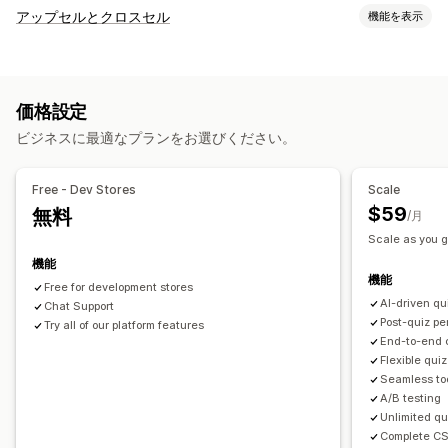
ポップアップ種類
アップセルとクロスセル
機能を表示
ディスカウント
フォーム
クイズ
カスタムポップアップ
カスタマイズ
ポップアップ管理
商品ページでのアップセル
ポップアップ
カスタムCSS
編集ツール
テンプレート
AI生成
カスタムコード
価格設定
カスタムHTML
ドラッグ&ドロップエディタ
カスタムルール
カスタムフォント
メールアドレスの収集リスト
ビジネスに最適なプランをお選びください。
オファーとおすすめ
オートメーション
ターゲティング
セグメンテーション
無料配送
商品アドオン
おすすめ商品
バンドル
タグ付け
分析
A/Bテスト
Free - Dev Stores
Scale
AIによるおすすめ
定期購入のアップグレード
$59
無料
/月
Scale as you g
分析
機能
A/Bテスト
コンバージョン率
おすすめ情報のパフォーマンス
機能
Free for development stores
ファネルのパフォーマンス
AI-driven qu
Chat Support
Post-quiz pe
Try all of our platform features
End-to-end 
Flexible quiz
Seamless too
A/B testing
Unlimited qu
Complete CS