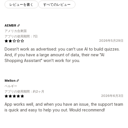
レビューを書く
すべてのレビュー
AEMBR
アメリカ合衆国
アプリの使用期間：7日
2026年5月29日
Doesn't work as advertised: you can't use AI to build quizzes.
And, if you have a large amount of data, their new "AI
Shopping Assistant" won't work for you.
Mellon
ベルギー
アプリの使用期間：約2ヶ月
2026年6月3日
App works well, and when you have an issue, the support team
is quick and easy to help you out. Would recommend!