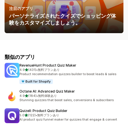
注目のアプリ
パーソナライズされたクイズでショッピング体
験をカスタマイズしましょう。
類似のアプリ
RevenueHunt Product Quiz Maker
5つ星中
4.9
(431)
•
無料プランあり
合計レビュー数：431件
Product recommendation quizzes builder to boost leads & sales
Built for Shopify
Octane AI: Advanced Quiz Maker
5つ星中
4.9
(184)
•
無料体験あり
合計レビュー数：184件
Stunning quizzes that boost sales, conversions & subscribers
Quizell: Product Quiz Builder
5つ星中
5.0
(122)
•
無料プランあり
合計レビュー数：122件
AI product quiz funnel maker for quizzes that engage & convert