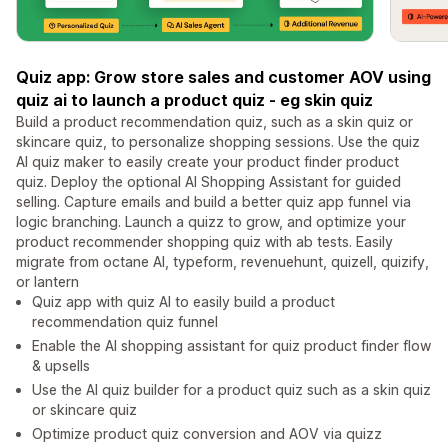
Quiz app: Grow store sales and customer AOV using
quiz ai to launch a product quiz - eg skin quiz
Build a product recommendation quiz, such as a skin quiz or
skincare quiz, to personalize shopping sessions. Use the quiz
AI quiz maker to easily create your product finder product
quiz. Deploy the optional AI Shopping Assistant for guided
selling. Capture emails and build a better quiz app funnel via
logic branching. Launch a quizz to grow, and optimize your
product recommender shopping quiz with ab tests. Easily
migrate from octane AI, typeform, revenuehunt, quizell, quizify,
or lantern
Quiz app with quiz AI to easily build a product
recommendation quiz funnel
Enable the AI shopping assistant for quiz product finder flow
& upsells
Use the AI quiz builder for a product quiz such as a skin quiz
or skincare quiz
Optimize product quiz conversion and AOV via quizz