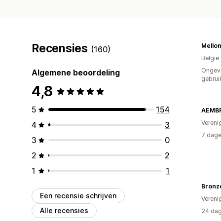
Recensies
Mello
(160)
België
Ongev
Algemene beoordeling
gebrui
4,8
5
154
AEMB
Vereni
4
3
7 dage
3
0
2
2
1
1
Bronz
Een recensie schrijven
Vereni
Alle recensies
24 dag