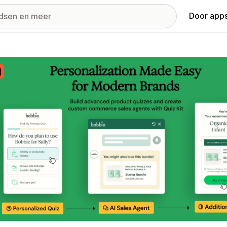
Door apps
ij met uitgelichte afbeeldingen