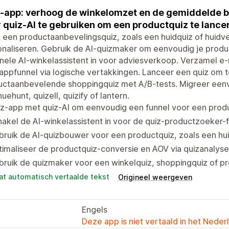
-app: verhoog de winkelomzet en de gemiddelde b
 quiz-AI te gebruiken om een productquiz te lancere
een productaanbevelingsquiz, zoals een huidquiz of huidve
naliseren. Gebruik de AI-quizmaker om eenvoudig je produ
nele AI-winkelassistent in voor adviesverkoop. Verzamel 
appfunnel via logische vertakkingen. Lanceer een quiz om t
ctaanbevelende shoppingquiz met A/B-tests. Migreer eenvo
uehunt, quizell, quizify of lantern.
iz-app met quiz-AI om eenvoudig een funnel voor een prod
akel de AI-winkelassistent in voor de quiz-productzoeker-f
ruik de AI-quizbouwer voor een productquiz, zoals een hui
imaliseer de productquiz-conversie en AOV via quizanalyse
ruik de quizmaker voor een winkelquiz, shoppingquiz of p
at automatisch vertaalde tekst
Origineel weergeven
Engels
Deze app is niet vertaald in het Neder