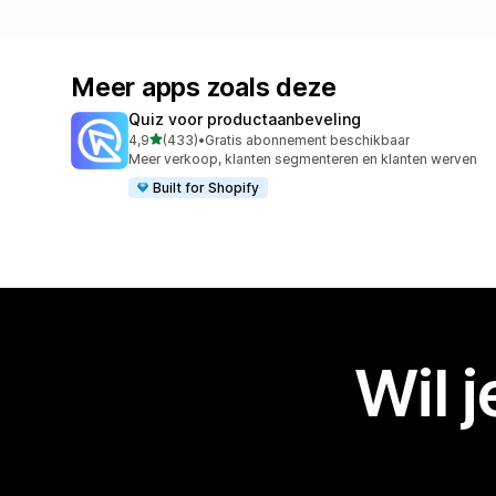
Meer apps zoals deze
Quiz voor productaanbeveling
van 5 sterren
4,9
(433)
•
Gratis abonnement beschikbaar
433 recensies in totaal
Meer verkoop, klanten segmenteren en klanten werven
Built for Shopify
Wil 