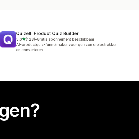
Quizell: Product Quiz Builder
van 5 sterren
5,0
(123)
•
Gratis abonnement beschikbaar
123 recensies in totaal
AI-productquiz-funnelmaker voor quizzen die betrekken
en converteren
egen?