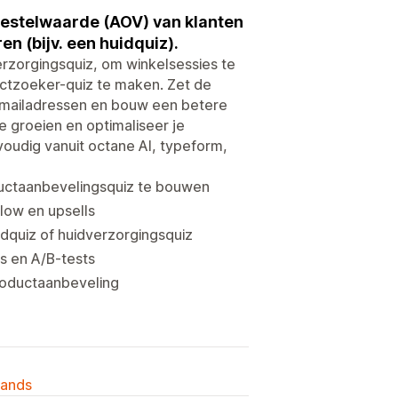
estelwaarde (AOV) van klanten
n (bijv. een huidquiz).
rzorgingsquiz, om winkelsessies te
ctzoeker-quiz te maken. Zet de
e-mailadressen en bouw een betere
e groeien en optimaliseer je
udig vanuit octane AI, typeform,
uctaanbevelingsquiz te bouwen
low en upsells
dquiz of huidverzorgingsquiz
s en A/B-tests
roductaanbeveling
lands