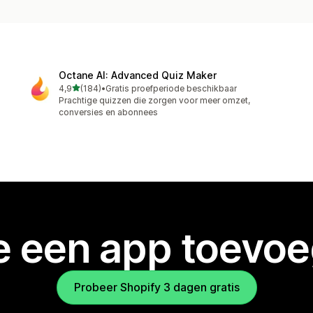
Octane AI: Advanced Quiz Maker
van 5 sterren
4,9
(184)
•
Gratis proefperiode beschikbaar
184 recensies in totaal
Prachtige quizzen die zorgen voor meer omzet,
conversies en abonnees
je een app toevo
Probeer Shopify 3 dagen gratis