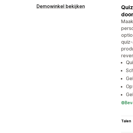
Demowinkel bekijken
Quiz
door
Maak 
perso
optio
quiz-
produ
reven
Qu
Sch
Geb
Opt
Geb
Bev
Talen