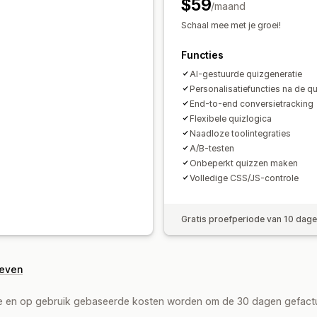
$59
/maand
Funnelprestaties
Schaal mee met je groei!
Functies
AI-gestuurde quizgeneratie
Personalisatiefuncties na de qu
End-to-end conversietracking
Flexibele quizlogica
Naadloze toolintegraties
A/B-testen
Onbeperkt quizzen maken
Volledige CSS/JS-controle
Gratis proefperiode van 10 dag
geven
de en op gebruik gebaseerde kosten worden om de 30 dagen gefact