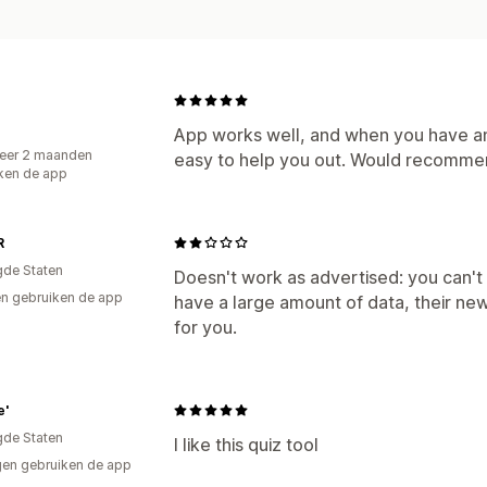
n
App works well, and when you have an 
eer 2 maanden
easy to help you out. Would recomme
ken de app
R
gde Staten
Doesn't work as advertised: you can't u
n gebruiken de app
have a large amount of data, their ne
for you.
e'
gde Staten
I like this quiz tool
en gebruiken de app