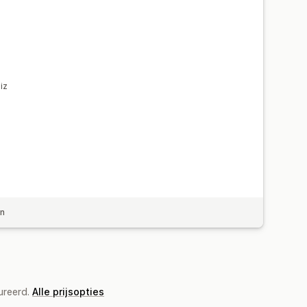
iz
en
ureerd.
Alle prijsopties