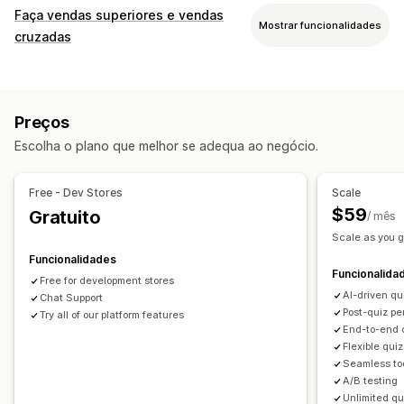
Tipos de pop-ups
Faça vendas superiores e vendas
Mostrar funcionalidades
Descontos
Formulários
Questionários
cruzadas
Pop-up personalizados
Personalização
Pop-ups de gestão
Venda superior na página do produto
Pop-ups
Ferramenta do editor
Modelos
Geração por IA
Preços
CSS personalizado
HTML personalizado
Código personalizado
Tipos de letra personalizados
Escolha o plano que melhor se adequa ao negócio.
Editor de arrastar e largar
Regras personalizadas
Lista de captura de e-mails
Automatizações
Ofertas e recomendações
Direcionamento
Segmentação
Etiquetagem
Free - Dev Stores
Scale
Envio gratuito
Suplementos de produtos
Análise de dados
Testes A/B
$59
Gratuito
/ mês
Recomendações de produtos
Pacotes
Scale as you g
Recomendações de IA
Atualização da subscrição
Funcionalidades
Funcionalida
Free for development stores
Análise de dados
AI-driven qu
Chat Support
Testes A/B
Taxas de conversão
Post-quiz pe
Try all of our platform features
End-to-end 
Desempenho da recomendação
Canalize o desempenho
Flexible quiz
Seamless too
A/B testing
Unlimited qu