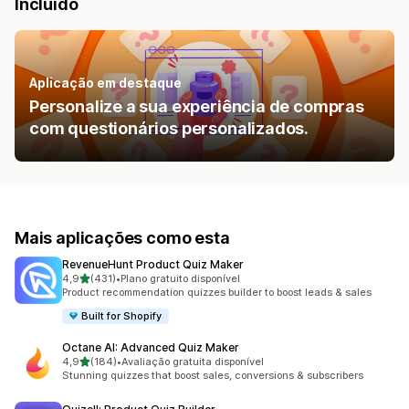
Incluído
Aplicação em destaque
Personalize a sua experiência de compras
com questionários personalizados.
Mais aplicações como esta
RevenueHunt Product Quiz Maker
de 5 estrelas
4,9
(431)
•
Plano gratuito disponível
431 total de avaliações
Product recommendation quizzes builder to boost leads & sales
Built for Shopify
Octane AI: Advanced Quiz Maker
de 5 estrelas
4,9
(184)
•
Avaliação gratuita disponível
184 total de avaliações
Stunning quizzes that boost sales, conversions & subscribers