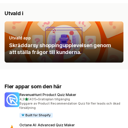
Utvald i
Utvald app
Skräddarsy shoppingupplevelsen genom
att ställa frågor till kunderna.
Fler appar som den här
RevenueHunt Product Quiz Maker
av 5 stjärnor
4,9
(431)
•
Gratisplan tillgänglig
431 recensioner totalt
Byggare av Product Recommendation Quiz för fler leads och ökad
försäljning
Built for Shopify
Octane AI: Advanced Quiz Maker