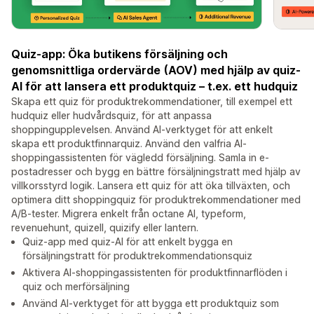
Quiz-app: Öka butikens försäljning och
genomsnittliga ordervärde (AOV) med hjälp av quiz-
AI för att lansera ett produktquiz – t.ex. ett hudquiz
Skapa ett quiz för produktrekommendationer, till exempel ett
hudquiz eller hudvårdsquiz, för att anpassa
shoppingupplevelsen. Använd AI-verktyget för att enkelt
skapa ett produktfinnarquiz. Använd den valfria AI-
shoppingassistenten för vägledd försäljning. Samla in e-
postadresser och bygg en bättre försäljningstratt med hjälp av
villkorsstyrd logik. Lansera ett quiz för att öka tillväxten, och
optimera ditt shoppingquiz för produktrekommendationer med
A/B-tester. Migrera enkelt från octane AI, typeform,
revenuehunt, quizell, quizify eller lantern.
Quiz-app med quiz-AI för att enkelt bygga en
försäljningstratt för produktrekommendationsquiz
Aktivera AI-shoppingassistenten för produktfinnarflöden i
quiz och merförsäljning
Använd AI-verktyget för att bygga ett produktquiz som