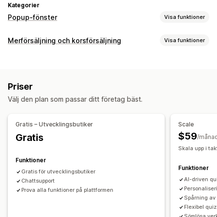
Kategorier
Popup-fönster
Visa funktioner
Popup-typer
Merförsäljning och korsförsäljning
Visa funktioner
Rabatter
Formulär
Frågor/quiz
Anpassade popup-fönster
Anpassning
Hantering av popup-fönster
Merförsäljning på produktsidan
Popup-fönster
Redigeringsverktyg
Mallar
AI-generering
Anpassad kod
Priser
Anpassad CSS
Anpassad HTML
Dra och släpp-redigerare
Anpassade typsnitt
Insamling av e-postadresser
Välj den plan som passar ditt företag bäst.
Anpassade regler
Automatiseringar
Målinriktning
Segmentering
Taggning
Erbjudanden och rekommendationer
Analysverktyg
A/B-testning
Gratis – Utvecklingsbutiker
Scale
Fri frakt
Produkttillägg
Produktrekommendationer
Paket
$59
Gratis
/måna
AI-rekommendationer
Prenumerationsuppgradering
Skala upp i tak
Funktioner
Analysverktyg
Funktioner
Gratis för utvecklingsbutiker
A/B-testning
Konverteringsgrad
AI-driven q
Chattsupport
Rekommendation om prestanda
Trattens prestanda
Personaliser
Prova alla funktioner på plattformen
Spårning av k
Flexibel quiz
Sömlösa ver