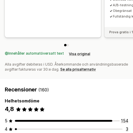
A/B-testnin
Obegränsat 
Fullständig 
Prova gratis i
Innehåller automatöversatt text
Visa original
Alla avgifter debiteras i USD. Återkommande och användningsbaserade
avgifter faktureras var 30:e dag.
Se alla prisalternativ
Recensioner
(160)
Helhetsomdöme
4,8
5
154
4
3