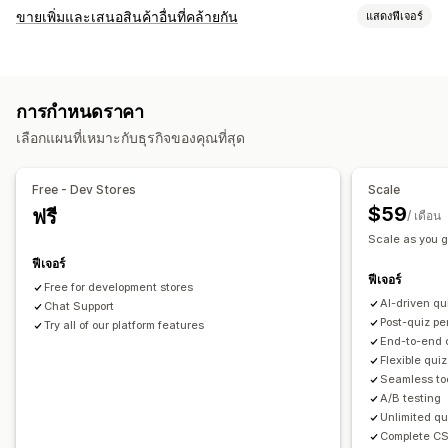
ประเภทป๊อปอัพ
ขายเพิ่มและเสนอสินค้าอื่นที่คล้ายกัน
แสดงฟีเจอร์
ส่วนลด
แบบฟอร์ม
แบบทดสอบ
ป๊อปอัพที่กำหนดเอง
การปรับแต่ง
การจัดการป๊อปอัพ
ขายเพิ่มในหน้าสินค้า
ป๊อปอัพ
CSS ที่กำหนดเอง
เครื่องมือแก้ไข
เทมเพลต
การสร้างด้วย AI
รหัสที่กำหนดเอง
การกำหนดราคา
HTML ที่กำหนดเอง
เครื่องมือแก้ไขแบบลากและวาง
กฎที่กำหนดเอง
แบบอักษรที่กำหนดเอง
รายชื่อการจัดเก็บสำหรับอีเมล
เลือกแผนที่เหมาะกับธุรกิจของคุณที่สุด
ข้อเสนอและการแนะนำ
การทำงานอัตโนมัติ
การกำหนดเป้าหมาย
การแบ่งกลุ่ม
การจัดส่งฟรี
ส่วนเสริมสินค้า
คำแนะนำสินค้า
ชุดรวม
การติดแท็ก
การวิเคราะห์
การทดสอบ A/B
Free - Dev Stores
Scale
การแนะนำด้วย AI
การอัปเกรดการสมัครใช้งาน
$59
ฟรี
/ เดือน
Scale as you g
การวิเคราะห์
ฟีเจอร์
การทดสอบ A/B
อัตราคอนเวอร์ชัน
ประสิทธิภาพของคำแนะนำ
ฟีเจอร์
Free for development stores
ประสิทธิภาพช่องทาง
AI-driven qu
Chat Support
Post-quiz pe
Try all of our platform features
End-to-end 
Flexible quiz
Seamless too
A/B testing
Unlimited qu
Complete CS