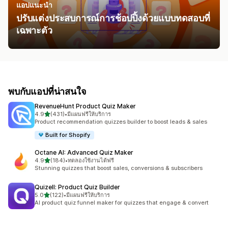
แอปแนะนำ
ปรับแต่งประสบการณ์การช้อปปิ้งด้วยแบบทดสอบที่
เฉพาะตัว
พบกับแอปที่น่าสนใจ
RevenueHunt Product Quiz Maker
เต็ม 5 ดาว
4.9
(431)
•
มีแผนฟรีให้บริการ
ทั้งหมด 431 รีวิว
Product recommendation quizzes builder to boost leads & sales
Built for Shopify
Octane AI: Advanced Quiz Maker
เต็ม 5 ดาว
4.9
(184)
•
ทดลองใช้งานได้ฟรี
ทั้งหมด 184 รีวิว
Stunning quizzes that boost sales, conversions & subscribers
Quizell: Product Quiz Builder
เต็ม 5 ดาว
5.0
(122)
•
มีแผนฟรีให้บริการ
ทั้งหมด 122 รีวิว
AI product quiz funnel maker for quizzes that engage & convert