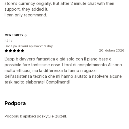
store's currency origially. But after 2 minute chat with their
support, they added it.
I can only recommend.
CEREBRITY
Itálie
Doba používání aplikace: 6 dny
20. duben 2026
L'app è davvero fantastica e già solo con il piano base è
possibile fare tantissime cose. I tool di completamento AI sono
molto efficaci, ma la differenza la fanno i ragazzi
dell'assistenza tecnica che mi hanno aiutato a risolvere alcune
task molto elaborate! Complimenti!
Podpora
Podporu k aplikaci poskytuje Quizell.