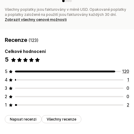
Kampaně
Spouštěče a pravidla
Automatizace
Cílení
Všechny poplatky jsou fakturovány v měně USD. Opakované poplatky
Geolokace
Segmentace
Označování štítky
Vykazování
a poplatky založené na použití jsou fakturovány každých 30 dní.
Analytika
A/​B testování
Sledování
Zobrazit všechny cenové možnosti
Rozhraní API a webhooky
Recenze
(123)
Celkové hodnocení
5
5
120
4
1
3
0
2
0
1
2
Napsat recenzi
Všechny recenze