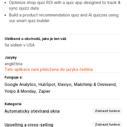
Optimize shop quiz ROI with a quiz app designed to track &
sync quizz data
Build a product recommendation quiz and AI quizzes using
our smart quiz builder
Oblíbené u obchodů, jako je ten váš
Se sídlem v USA
Jazyky
angličtina
Tato aplikace není přeložena do jazyka čeština
Funguje s:
Google Analytics
HubSpot
Klaviyo
Mailchimp & Omnisend
Yotpo & Monday
Zapier
Kategorie
Automaticky otevíraná okna
Zobrazit funkce
Typy automaticky otevíraných oken
Upselling a cross-selling
Zobrazit funkce