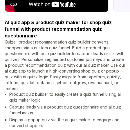
AI quiz app & product quiz maker for shop quiz
funnel with product recommendation quiz
questionnaire
Quizell product recommendation quiz builder converts
shoppers via a custom quiz funnel. Build a product quiz
questionnaire with our quiz builder to capture leads or sell with
quizzes. Personalize segmented customer journeys and create
a product recommendation quiz with our ai quiz maker. Use our
ai quiz app to launch a high-converting shop quiz or popup
quiz with ai quizz logic. Easily migrate from typeform, quizify,
jotform, quiz kit, octane ai, jebbit, outgrow, revenuehunt, or
lantern.
Product quiz builder to easily create a quiz funnel uising ai
quiz maker logic
Capture leads via a product quiz questionnaire and ai quiz
funnel maker
Display a popup quiz via the ai quiz maker to engage and
convert shoppers