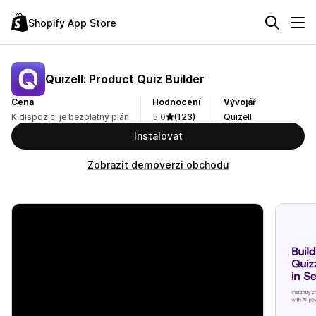
Shopify App Store
Quizell: Product Quiz Builder
Cena
Hodnocení
Vývojář
K dispozici je bezplatný plán
5,0
(123)
Quizell
Instalovat
Zobrazit demoverzi obchodu