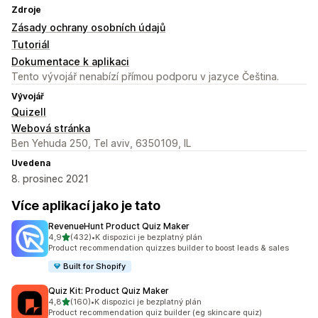
Zdroje
Zásady ochrany osobních údajů
Tutoriál
Dokumentace k aplikaci
Tento vývojář nenabízí přímou podporu v jazyce Čeština.
Vývojář
Quizell
Webová stránka
Ben Yehuda 250, Tel aviv, 6350109, IL
Uvedena
8. prosinec 2021
Více aplikací jako je tato
RevenueHunt Product Quiz Maker
z 5 hvězd
4,9
(432)
•
K dispozici je bezplatný plán
Celkový počet recenzí: 432
Product recommendation quizzes builder to boost leads & sales
Built for Shopify
Quiz Kit: Product Quiz Maker
z 5 hvězd
4,8
(160)
•
K dispozici je bezplatný plán
Celkový počet recenzí: 160
Product recommendation quiz builder (eg skincare quiz)