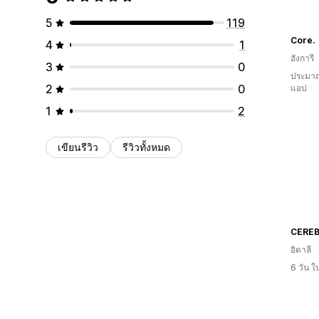
5
119
Core.
4
1
ฮังการี
3
0
ประมาณ
2
0
แอป
1
2
เขียนรีวิว
รีวิวทั้งหมด
CEREB
อิตาลี
6 วัน 