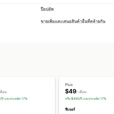
ป๊อปอัพ
ประเภทป๊อปอัพ
ขายเพิ่มและเสนอสินค้าอื่นที่คล้ายกัน
ป๊อปอัพการขาย
ป๊อปอัพอีเมล
ป๊อปอัพ S
การปรับแต่ง
ส่วนลด
รางวัล
ตัวนับเวลาถอยหลัง
จดห
ขายเพิ่มในหน้าสินค้า
แถบการประกาศ
ประกาศ
เกม
แบบสำรวจ
แบบทดสอบ
CSS ที่กำหนดเอง
HTML ที่กำหนดเอง
เ
ป๊อปอัพที่กำหนดเอง
หลายสกุลเงิน
หลายภาษา
การจัดการป๊อปอัพ
ข้อเสนอและการแนะนำ
เครื่องมือแก้ไข
เทมเพลต
การสร้างด้วย 
ของขวัญฟรี
การจัดส่งฟรี
คำแนะนำสินค
แบบอักษรที่กำหนดเอง
การแปล
การปรับใ
การแนะนำด้วย AI
รายชื่อการจัดเก็บสำหรับอีเมล
รายชื่อกา
Plus
ทริกเกอร์และกฎ
การทำงานอัตโนมัติ
ก
การวิเคราะห์
$49
เดือน
ตำแหน่งทางภูมิศาสตร์
/ เดือน
การแบ่งกลุ่ม
การ
การทดสอบ A/B
อัตราการคลิกผ่าน
อัต
การทดสอบ A/B
การติดตาม
API และเว็
0/ปี และประหยัด 17%
หรือ $490/ปี และประหยัด 17%
ประสิทธิภาพของคำแนะนำ
คำแนะนำในก
ประสิทธิภาพช่องทาง
ฟีเจอร์