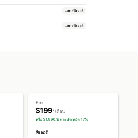
แสดงฟีเจอร์
แสดงฟีเจอร์
MS
ป๊อปอัพตะกร้าสินค้า
เมื่อตั้งใจออก
มายข่าว
แบบฟอร์ม
แบนเนอร์
แถบความคืบหน้า
ป๊อปอัพ
ป๊อปอัพความยินยอม
ป๊อปอัพรีวิว
ครื่องมือแก้ไขแบบลากและวาง
AI
รหัสที่กำหนดเอง
้า
ชุดรวม
ส่วนลดตามปริมาณ
ห้เข้ากับท้องถิ่น
รจัดเก็บสำหรับ SMS
แคมเปญ
Pro
ารกำหนดเป้าหมาย
$199
ติดแท็ก
การรายงาน
การวิเคราะห์
/ เดือน
ราคอนเวอร์ชัน
บฮุก
หรือ $1,990/ปี และประหยัด 17%
ารเพิ่มประสิทธิภาพ
ฟีเจอร์