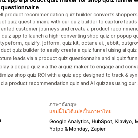
 questionnaire
ll product recommendation quiz builder converts shoppers v
ct quiz questionnaire with our quiz builder to capture leads 
nted customer journeys and create a product recommendati
i quiz app to launch a high-converting shop quiz or popup quiz
typeform, quizify, jotform, quiz kit, octane ai, jebbit, outgr
duct quiz builder to easily create a quiz funnel uising ai qui
ture leads via a product quiz questionnaire and ai quiz fun
play a popup quiz via the ai quiz maker to engage and con
imize shop quiz ROI with a quiz app designed to track & syn
ld a product recommendation quiz and AI quizzes using our 
ภาษาอังกฤษ
แอปนี้ไม่ได้แปลเป็นภาษาไทย
บ
Google Analytics
HubSpot
Klaviyo
M
Yotpo & Monday
Zapier