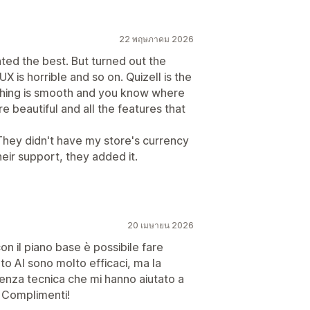
22 พฤษภาคม 2026
nted the best. But turned out the
X is horrible and so on. Quizell is the
thing is smooth and you know where
re beautiful and all the features that
 They didn't have my store's currency
their support, they added it.
20 เมษายน 2026
on il piano base è possibile fare
to AI sono molto efficaci, ma la
stenza tecnica che mi hanno aiutato a
! Complimenti!