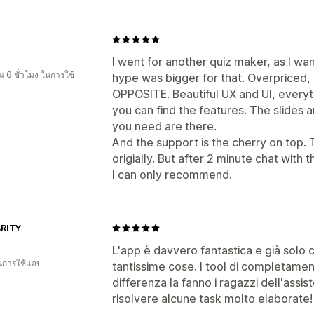
I went for another quiz maker, as I wa
 6 ชั่วโมง ในการใช้
hype was bigger for that. Overpriced, U
OPPOSITE. Beautiful UX and UI, every
you can find the features. The slides a
you need are there.
And the support is the cherry on top.
origially. But after 2 minute chat with 
I can only recommend.
RITY
L'app è davvero fantastica e già solo c
ในการใช้แอป
tantissime cose. I tool di completamen
differenza la fanno i ragazzi dell'assi
risolvere alcune task molto elaborate