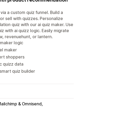
ia a custom quiz funnel. Build a
or sell with quizzes. Personalize
on quiz with our ai quiz maker. Use
 with ai quizz logic. Easily migrate
ow, revenuehunt, or lantern.
z maker logic
nel maker
vert shoppers
c quizz data
smart quiz builder
ailchimp & Omnisend