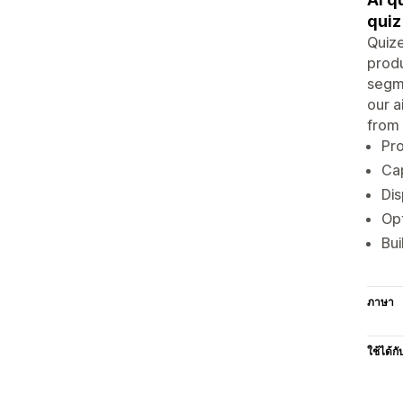
quiz
Quize
produ
segme
our a
from 
Pro
Cap
Dis
Opt
Bui
ภาษา
ใช้ได้กั