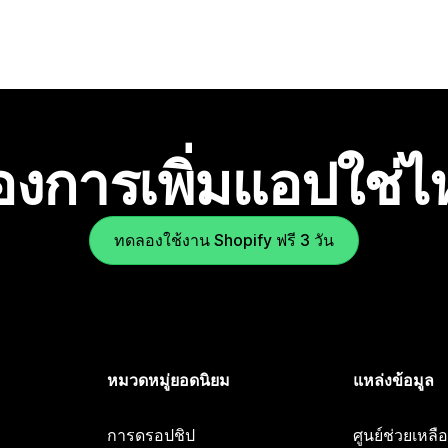
องการเพิ่มแอปใช่
ทดลองใช้งาน Shopify ฟรี 3 วัน
หมวดหมู่ยอดนิยม
แหล่งข้อมูล
การดรอปชิป
ศูนย์ช่วยเหล