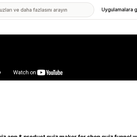
Uygulamalara g
ıkan görsel galerisi
uiz app & product quiz maker for shop quiz funnel