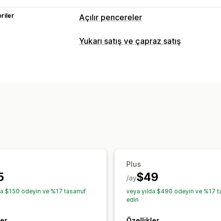
riler
Açılır pencereler
Açılır pencere türleri
Yukarı satış ve çapraz satış
Satış açılır pencereleri
E-posta açılır
Özelleştirme
Sepet açılır pencereleri
Çıkış öncesi 
Ürün sayfasından yukarı satış
Duyuru
Geri sayım saatleri
Bültenler
Formlar
Açılır pencereler
Özel CSS
Özel HT
Anketler
Kısa testler
İzin açılır penc
Çoklu para birimi
Çoklu dil
Değerlendirmeler açılır penceresi
Öze
Teklifler ve öneriler
Açılır pencereleri yönetme
Ücretsiz hediyeler
Ücretsiz kargo
Ür
Düzenleyici aracı
Şablonlar
Yapay ze
Hacim bazlı indirimler
Yapay zeka öne
Özel yazı tipleri
Çeviri
Yerelleştirme
Plus
SMS kaydı listesi
Kampanyalar
Tetikl
Analizler
5
$49
Hedefleme
Coğrafi konum
/ay
Segment
A/B testi
Tıklama oranı
Dönüşüm oran
Analizler
A/B testi
İzleme
API'ler v
da $150 ödeyin ve %17 tasarruf
veya yılda $490 ödeyin ve %17 ta
Optimizasyon önerileri
Huni performa
edin
ler
Özellikler