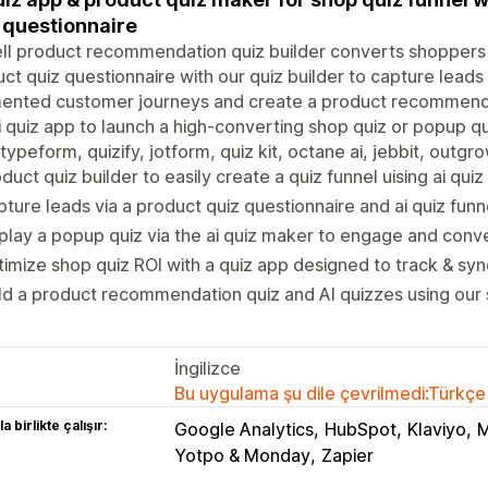
 questionnaire
ll product recommendation quiz builder converts shoppers v
ct quiz questionnaire with our quiz builder to capture leads 
nted customer journeys and create a product recommendati
i quiz app to launch a high-converting shop quiz or popup quiz
typeform, quizify, jotform, quiz kit, octane ai, jebbit, outgr
duct quiz builder to easily create a quiz funnel uising ai qui
ture leads via a product quiz questionnaire and ai quiz fun
play a popup quiz via the ai quiz maker to engage and con
imize shop quiz ROI with a quiz app designed to track & syn
ld a product recommendation quiz and AI quizzes using our 
İngilizce
Bu uygulama şu dile çevrilmedi:Türkçe
a birlikte çalışır:
Google Analytics
HubSpot
Klaviyo
M
Yotpo & Monday
Zapier