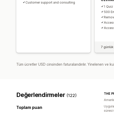
Customer support and consulting
1 Quiz
500 E
Remove
Access
Access
7 günlük
Tüm ücretler USD cinsinden faturalandırılır. Yinelenen ve kul
Değerlendirmeler
THE P
(122)
Amerika
Uygula
Toplam puan
süresi