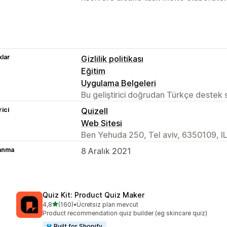
lar
Gizlilik politikası
Eğitim
Uygulama Belgeleri
Bu geliştirici doğrudan Türkçe destek
rici
Quizell
Web Sitesi
Ben Yehuda 250, Tel aviv, 6350109, I
lanma
8 Aralık 2021
Quiz Kit: Product Quiz Maker
5 yıldız üzerinden
4,8
(160)
•
Ücretsiz plan mevcut
toplam 160 değerlendirme
Product recommendation quiz builder (eg skincare quiz)
Built for Shopify