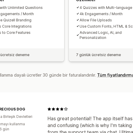
 with Unlimited Questions
4 Quizzes with Multi-language
ngagements / Month
4k Engagements / Month
 Quizell Branding
Allow File Uploads
 Core Integrations
Use Custom Fonts, HTML & Scr
 to Core Features
Advanced Logic, AI, and
Personalization
 ücretsiz deneme
7 günlük ücretsiz deneme
lanıma dayalı ücretler 30 günde bir faturalandırılır.
Tüm fiyatlandırm
RECIOUS DOG
 Birleşik Devletleri
Has great potential! The app itself has
mayı kullanma
and confusing (which is why I'm taking a
:6 gün
from the support team via chat. Ultima