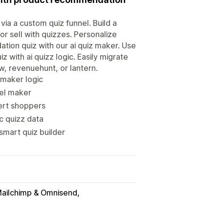
ia a custom quiz funnel. Build a
or sell with quizzes. Personalize
on quiz with our ai quiz maker. Use
 with ai quizz logic. Easily migrate
ow, revenuehunt, or lantern.
z maker logic
nel maker
vert shoppers
c quizz data
smart quiz builder
ailchimp & Omnisend