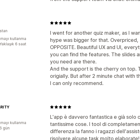
stan
I went for another quiz maker, as I wa
mayı kullanma
hype was bigger for that. Overpriced, U
Yaklaşık 6 saat
OPPOSITE. Beautiful UX and UI, every
you can find the features. The slides a
you need are there.
And the support is the cherry on top.
origially. But after 2 minute chat with 
I can only recommend.
RITY
L'app è davvero fantastica e già solo c
mayı kullanma
tantissime cose. I tool di completamen
:6 gün
differenza la fanno i ragazzi dell'assi
risolvere alcune task molto elaborate