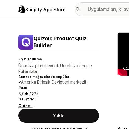
Shopify App Store
Öne ç
Quizell: Product Quiz
Builder
Fiyatlandırma
Ücretsiz plan mevcut. Ücretsiz deneme
kullanılabilir.
Benzer mağazalarda popüler
Amerika Birleşik Devletleri merkezli
Puan
5,0
(122)
Geliştirici
Quizell
Yükle
AI q