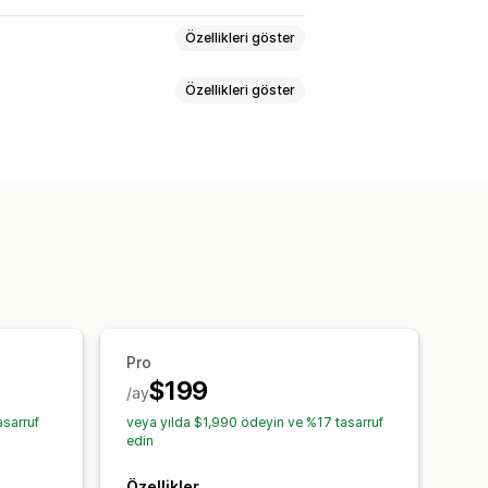
Özellikleri göster
Özellikleri göster
 pencereleri
SMS açılır pencereleri
açılır pencereler
İndirimler
Ödüller
 çubuğu
İlerleme çubuğu
Banner’lar
Duyurular
Oyunlar
ML
Sürükle ve bırak düzenleyicisi
ereleri
l açılır pencereler
ün önerileri
Paketler
ka üretimi
Özel kod
rileri
E-posta kaydı listesi
Pro
eyiciler ve kurallar
Otomasyonlar
$199
asyon
Etiketleme
/ay
Raporlama
ları
Öneri performansı
e web kancaları
sarruf
veya yılda $1,990 ödeyin ve %17 tasarruf
nsı
edin
Özellikler