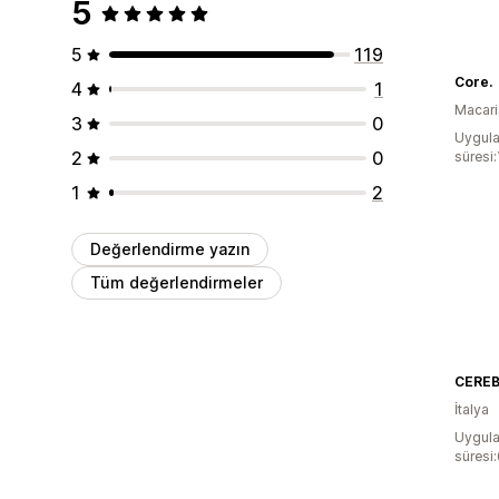
5
5
119
Core.
4
1
Macari
3
0
Uygula
2
0
süresi:
1
2
Değerlendirme yazın
Tüm değerlendirmeler
CEREB
İtalya
Uygula
süresi