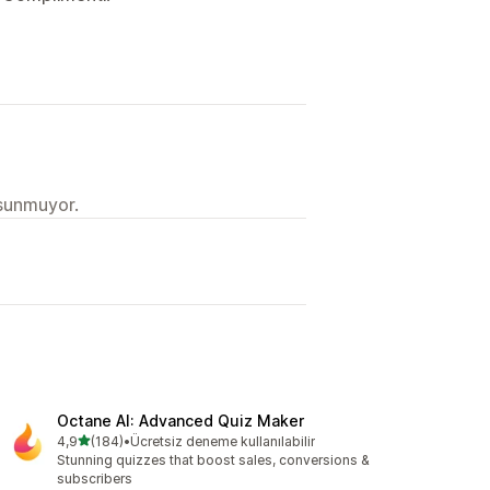
 sunmuyor.
L
Octane AI: Advanced Quiz Maker
5 yıldız üzerinden
4,9
(184)
•
Ücretsiz deneme kullanılabilir
toplam 184 değerlendirme
Stunning quizzes that boost sales, conversions &
subscribers