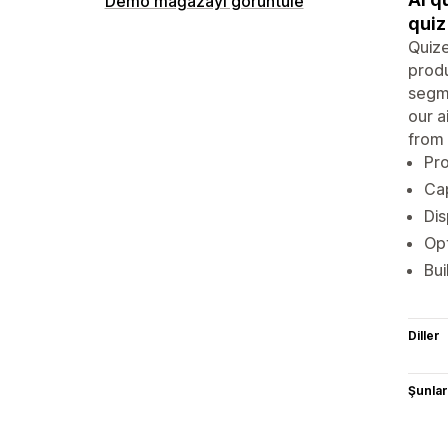
Demo mağazayı görüntüle
quiz
Quize
produ
segme
our a
from 
Pro
Cap
Dis
Opt
Bui
Diller
Şunlarl