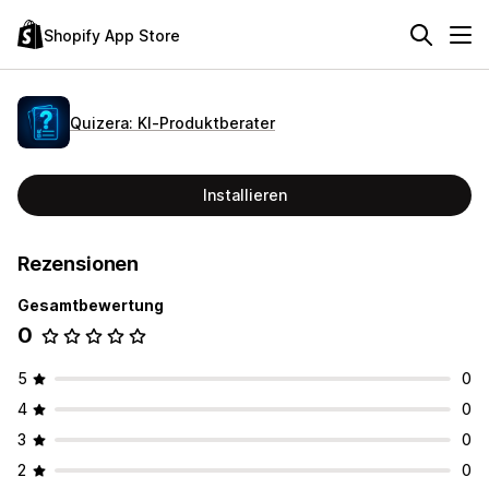
Shopify App Store
Quizera: KI‑Produktberater
Installieren
Rezensionen
Gesamtbewertung
0
5
0
4
0
3
0
2
0