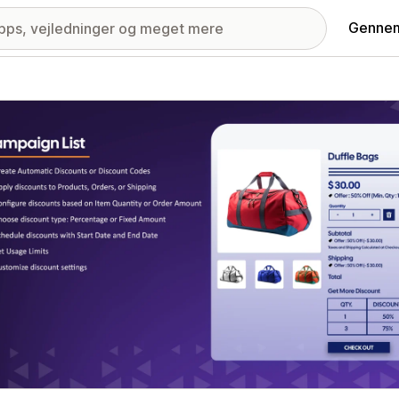
Gennem
ri med udvalgte billeder