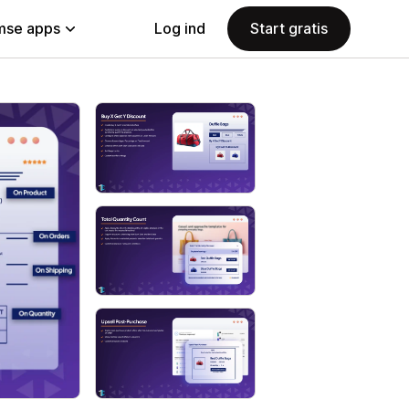
se apps
Log ind
Start gratis