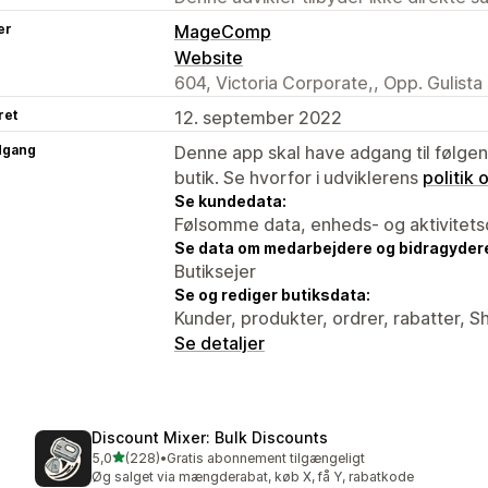
er
MageComp
Website
604, Victoria Corporate,, Opp. Gulist
ret
12. september 2022
dgang
Denne app skal have adgang til følgend
butik. Se hvorfor i udviklerens
politik
Se kundedata:
Følsomme data, enheds- og aktivitets
Se data om medarbejdere og bidragyder
Butiksejer
Se og rediger butiksdata:
Kunder, produkter, ordrer, rabatter, 
Se detaljer
Discount Mixer: Bulk Discounts
ud af 5 stjerner
5,0
(228)
•
Gratis abonnement tilgængeligt
228 anmeldelser i alt
Øg salget via mængderabat, køb X, få Y, rabatkode