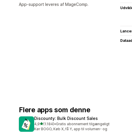
App-support leveres af MageComp.
Udvikl
Lance
Dataa
Flere apps som denne
Discounty: Bulk Discount Sales
ud af 5 stjerner
4,9
(1.184)
•
Gratis abonnement tilgængeligt
1184 anmeldelser i alt
Kør BOGO, Køb X, få Y, app til volumen- og