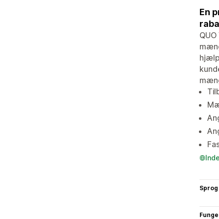
En p
raba
QUO V
mængd
hjæl
kunde
mæng
Til
Mæn
Ang
An
Fa
Ind
Sprog
Funge