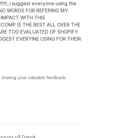
!!!_i suggest everyone using the
E NO WORDS FOR REFERING MY
 IMPACT WITH THIS
ECOMP IS THE BEST ALL OVER THE
RE TOO EVALUATED OF SHOPIFY
GGEST EVERYINE USING FOR THEIR
r sharing your valuable feedback.
upport på Dansk.