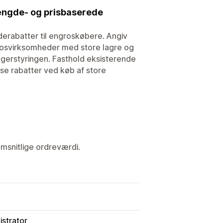
 mængde- og prisbaserede
erabatter til engroskøbere. Angiv
grosvirksomheder med store lagre og
gerstyringen. Fasthold eksisterende
ise rabatter ved køb af store
msnitlige ordreværdi.
istrator