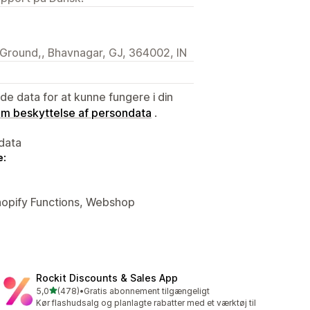
a Ground,, Bhavnagar, GJ, 364002, IN
e data for at kunne fungere i din
 om beskyttelse af persondata
.
data
e:
Shopify Functions, Webshop
Rockit Discounts & Sales App
ud af 5 stjerner
5,0
(478)
•
Gratis abonnement tilgængeligt
478 anmeldelser i alt
Kør flashudsalg og planlagte rabatter med et værktøj til