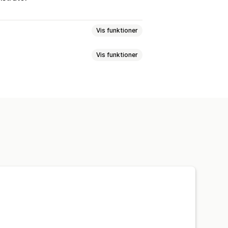
Vis funktioner
Vis funktioner
 rabatter
Mængderabatter
riser
Automatisk genprissætning
n gratis
Faste priser
dling af priser
Masseredigering
batter
Antalsbegrænsning
erabatter
Engrospriser
r
Tidsbegrænsede tilbud
nnere
Dynamiske priser
seredigering
Udløsere og regler