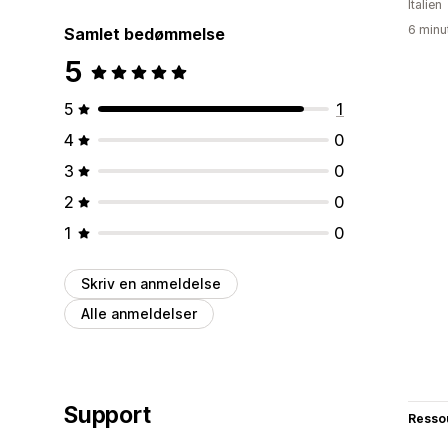
Italien
6 minu
Samlet bedømmelse
5
5
1
4
0
3
0
2
0
1
0
Skriv en anmeldelse
Alle anmeldelser
Support
Resso