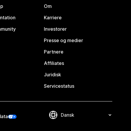
lp
Om
ntation
Karriere
mmunity
Investorer
Presse og medier
Partnere
Affiliates
Juridisk
Servicestatus
data