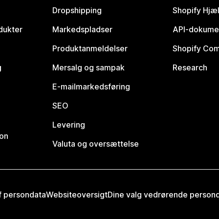
Dropshipping
Shopify Hjæ
dukter
Markedspladser
API-dokume
Produktanmeldelser
Shopify Co
g
Mersalg og sampak
Research
E-mailmarkedsføring
SEO
Levering
ion
Valuta og oversættelse
af persondata
Websiteoversigt
Dine valg vedrørende person