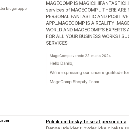
MAGECOMP IS MAGIC!!!!!FANTASTIC!!!!!!
tter bruger appen
services of MAGECOMP ...THERE AR
PERSONAL FANTASTIC AND POSITIVE
APP...MAGECOMP IS A REALITY ,MAG
WORLD AND MAGECOMP'S EXPERTS A
FOR ALL YOUR BUSINESS WORKS I SU
SERVICES
MageComp svarede 23. marts 2024
Hello Danilo,
We're expressing our sincere gratitude fo
MageComp Shopify Team
urcer
Politik om beskyttelse af persondata
Denne udvikler tilbyder ikke direkte s