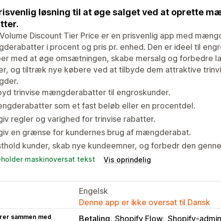
risvenlig løsning til at øge salget ved at oprette
tter.
olume Discount Tier Price er en prisvenlig app med mængd
erabatter i procent og pris pr. enhed. Den er ideel til en
per med at øge omsætningen, skabe mersalg og forbedre la
r, og tiltræk nye købere ved at tilbyde dem attraktive trinv
der.
byd trinvise mængderabatter til engroskunder.
gderabatter som et fast beløb eller en procentdel.
iv regler og varighed for trinvise rabatter.
giv en grænse for kundernes brug af mængderabat.
sthold kunder, skab nye kundeemner, og forbedr den genne
eholder maskinoversat tekst
Vis oprindelig
Engelsk
Denne app er ikke oversat til Dansk
rer sammen med
Betaling
Shopify Flow
Shopify-admin