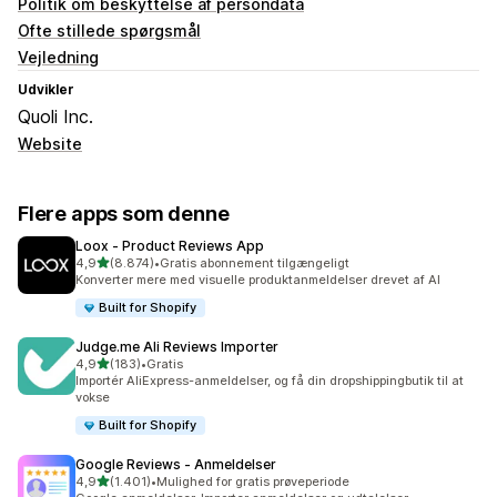
Politik om beskyttelse af persondata
Ofte stillede spørgsmål
Vejledning
Udvikler
Quoli Inc.
Website
Flere apps som denne
Loox ‑ Product Reviews App
ud af 5 stjerner
4,9
(8.874)
•
Gratis abonnement tilgængeligt
8874 anmeldelser i alt
Konverter mere med visuelle produktanmeldelser drevet af AI
Built for Shopify
Judge.me Ali Reviews Importer
ud af 5 stjerner
4,9
(183)
•
Gratis
183 anmeldelser i alt
Importér AliExpress-anmeldelser, og få din dropshippingbutik til at
vokse
Built for Shopify
Google Reviews ‑ Anmeldelser
ud af 5 stjerner
4,9
(1.401)
•
Mulighed for gratis prøveperiode
1401 anmeldelser i alt