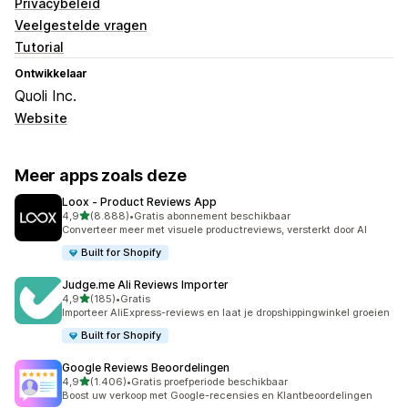
Privacybeleid
Veelgestelde vragen
Tutorial
Ontwikkelaar
Quoli Inc.
Website
Meer apps zoals deze
Loox ‑ Product Reviews App
van 5 sterren
4,9
(8.888)
•
Gratis abonnement beschikbaar
8888 recensies in totaal
Converteer meer met visuele productreviews, versterkt door AI
Built for Shopify
Judge.me Ali Reviews Importer
van 5 sterren
4,9
(185)
•
Gratis
185 recensies in totaal
Importeer AliExpress-reviews en laat je dropshippingwinkel groeien
Built for Shopify
Google Reviews Beoordelingen
van 5 sterren
4,9
(1.406)
•
Gratis proefperiode beschikbaar
1406 recensies in totaal
Boost uw verkoop met Google-recensies en Klantbeoordelingen