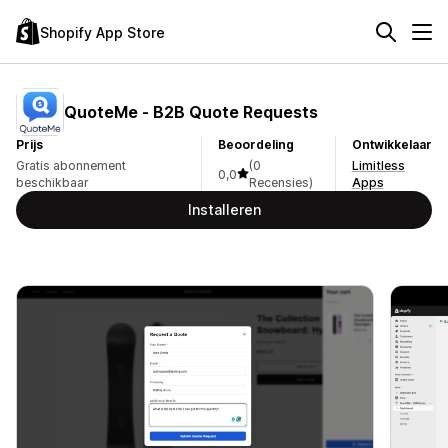
Shopify App Store
QuoteMe ‑ B2B Quote Requests
Prijs
Beoordeling
Ontwikkelaar
Gratis abonnement
(0
Limitless
0,0
beschikbaar
Recensies)
Apps
Installeren