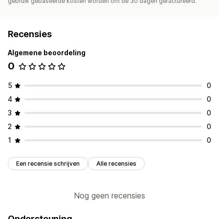
gebruik gebaseerde kosten worden om de 30 dagen gefactureerd.
Recensies
Algemene beoordeling
0
5
0
4
0
3
0
2
0
1
0
Een recensie schrijven
Alle recensies
Nog geen recensies
Ondersteuning