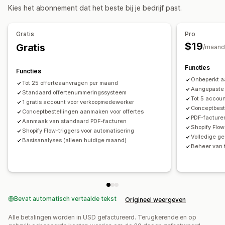
Aanpassing
Kies het abonnement dat het beste bij je bedrijf past.
Knoppen
Offerteformulier
Facturen
Pdf-generatie
Meldingen
Gratis
Pro
$19
Gratis
E-mailmeldingen
/maand
Functies
Functies
Onbeperkt a
Tot 25 offerteaanvragen per maand
Aangepaste 
Standaard offertenummeringssysteem
Tot 5 accou
1 gratis account voor verkoopmedewerker
Conceptbest
Conceptbestellingen aanmaken voor offertes
PDF-facturen
Aanmaak van standaard PDF-facturen
Shopify Flow
Shopify Flow-triggers voor automatisering
Volledige ge
Basisanalyses (alleen huidige maand)
Beheer van
Bevat automatisch vertaalde tekst
Origineel weergeven
Alle betalingen worden in USD gefactureerd. Terugkerende en op