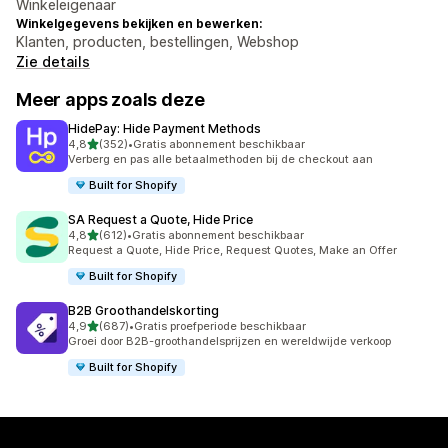
Winkeleigenaar
Winkelgegevens bekijken en bewerken:
Klanten, producten, bestellingen, Webshop
Zie details
Meer apps zoals deze
HidePay: Hide Payment Methods
van 5 sterren
4,8
(352)
•
Gratis abonnement beschikbaar
352 recensies in totaal
Verberg en pas alle betaalmethoden bij de checkout aan
Built for Shopify
SA Request a Quote, Hide Price
van 5 sterren
4,8
(612)
•
Gratis abonnement beschikbaar
612 recensies in totaal
Request a Quote, Hide Price, Request Quotes, Make an Offer
Built for Shopify
B2B Groothandelskorting
van 5 sterren
4,9
(687)
•
Gratis proefperiode beschikbaar
687 recensies in totaal
Groei door B2B-groothandelsprijzen en wereldwijde verkoop
Built for Shopify