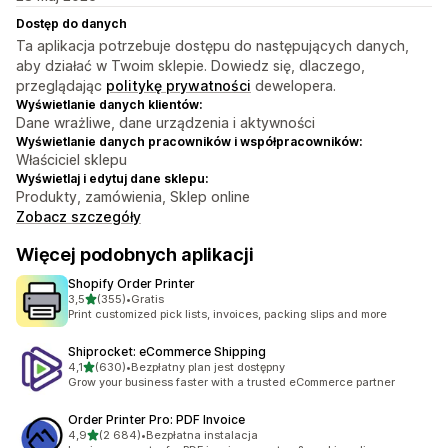
Dostęp do danych
Ta aplikacja potrzebuje dostępu do następujących danych,
aby działać w Twoim sklepie. Dowiedz się, dlaczego,
przeglądając
politykę prywatności
dewelopera.
Wyświetlanie danych klientów:
Dane wrażliwe, dane urządzenia i aktywności
Wyświetlanie danych pracowników i współpracowników:
Właściciel sklepu
Wyświetlaj i edytuj dane sklepu:
Produkty, zamówienia, Sklep online
Zobacz szczegóły
Więcej podobnych aplikacji
Shopify Order Printer
na 5 gwiazdek
3,5
(355)
•
Gratis
Łączna liczba recenzji: 355
Print customized pick lists, invoices, packing slips and more
Shiprocket: eCommerce Shipping
na 5 gwiazdek
4,1
(630)
•
Bezpłatny plan jest dostępny
Łączna liczba recenzji: 630
Grow your business faster with a trusted eCommerce partner
Order Printer Pro: PDF Invoice
na 5 gwiazdek
4,9
(2 684)
•
Bezpłatna instalacja
Łączna liczba recenzji: 2684