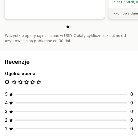
albo $55/rok, 
7-dniowa dar
Wszystkie opłaty są naliczane w USD. Opłaty cykliczne i zależne od
użytkowania są pobierane co 30 dni.
Recenzje
Ogólna ocena
0
5
0
4
0
3
0
2
0
1
0