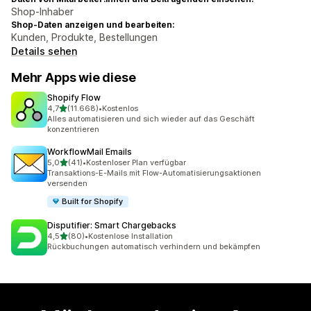
Shop-Inhaber
Shop-Daten anzeigen und bearbeiten:
Kunden, Produkte, Bestellungen
Details sehen
Mehr Apps wie diese
Shopify Flow
von 5 Sternen
4,7
(11.668)
•
Kostenlos
11668 Rezensionen insgesamt
Alles automatisieren und sich wieder auf das Geschäft
konzentrieren
WorkflowMail Emails
von 5 Sternen
5,0
(41)
•
Kostenloser Plan verfügbar
41 Rezensionen insgesamt
Transaktions-E-Mails mit Flow-Automatisierungsaktionen
versenden
Built for Shopify
Disputifier: Smart Chargebacks
von 5 Sternen
4,5
(80)
•
Kostenlose Installation
80 Rezensionen insgesamt
Rückbuchungen automatisch verhindern und bekämpfen