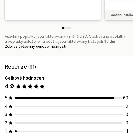
10denní zkuše
Všechny poplatky jsou fakturovány v měně USD. Opakované poplatky
a poplatky založené na použití jsou fakturovány každých 30 dní.
Zobrazit všechny cenové možnosti
Recenze
(61)
Celkové hodnocení
4,9
5
60
4
0
3
0
2
0
1
1