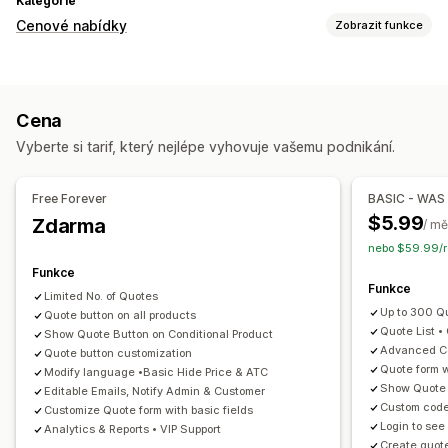
Kategorie
Cenové nabídky
Zobrazit funkce
Pravidla nacenění
Skrýt cenu
Přihlášení k cenám
Zobrazit a skrýt
Cena
Žádost o cenovou nabídku
Vyberte si tarif, který nejlépe vyhovuje vašemu podnikání.
Převod cenové nabídky na objednávku
Protinabídky
Automatické schválení
Automatické zamítnutí
Free Forever
BASIC - WAS
Vlastní pravidla
Více měn
$5.99
Zdarma
/ mě
Přizpůsobení
nebo $59.99/r
Vlastní zobrazení
Tlačítka
Formulář cenové nabídky
Funkce
Funkce
Faktury
Více jazyků
Generování PDF
Vlastní odkazy
Limited No. of Quotes
Up to 300 Q
Nahrání souboru
Quote button on all products
Automaticky otevíraná okna
Quote List •
Show Quote Button on Conditional Product
Advanced Co
Notifikace
Quote button customization
Quote form 
Modify language •Basic Hide Price & ATC
Upozornění správce
Automatické e-mailové odpovědi
Show Quote f
Editable Emails, Notify Admin & Customer
E-mailové šablony
Aktualizace cenových nabídek
Custom code
Customize Quote form with basic fields
Login to see
Analytics & Reports • VIP Support
E-mailová oznámení
Create quot