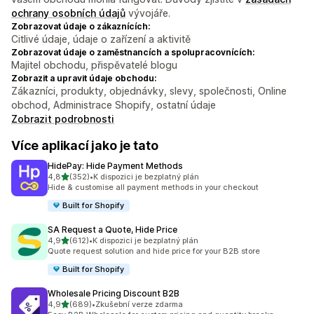
ochrany osobních údajů
vývojáře.
Zobrazovat údaje o zákaznících:
Citlivé údaje, údaje o zařízení a aktivitě
Zobrazovat údaje o zaměstnancích a spolupracovnících:
Majitel obchodu, přispěvatelé blogu
Zobrazit a upravit údaje obchodu:
Zákazníci, produkty, objednávky, slevy, společnosti, Online
obchod, Administrace Shopify, ostatní údaje
Zobrazit podrobnosti
Více aplikací jako je tato
HidePay: Hide Payment Methods
z 5 hvězd
4,8
(352)
•
K dispozici je bezplatný plán
Celkový počet recenzí: 352
Hide & customise all payment methods in your checkout
Built for Shopify
SA Request a Quote, Hide Price
z 5 hvězd
4,9
(612)
•
K dispozici je bezplatný plán
Celkový počet recenzí: 612
Quote request solution and hide price for your B2B store
Built for Shopify
Wholesale Pricing Discount B2B
z 5 hvězd
4,9
(689)
•
Zkušební verze zdarma
Celkový počet recenzí: 689