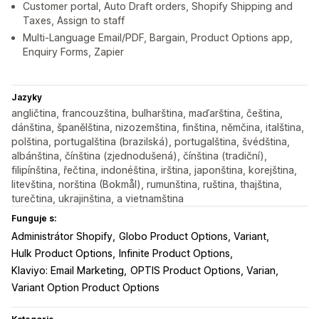
Customer portal, Auto Draft orders, Shopify Shipping and
Taxes, Assign to staff
Multi-Language Email/PDF, Bargain, Product Options app,
Enquiry Forms, Zapier
Jazyky
angličtina, francouzština, bulharština, maďarština, čeština,
dánština, španělština, nizozemština, finština, němčina, italština,
polština, portugalština (brazilská), portugalština, švédština,
albánština, čínština (zjednodušená), čínština (tradiční),
filipínština, řečtina, indonéština, irština, japonština, korejština,
litevština, norština (Bokmål), rumunština, ruština, thajština,
turečtina, ukrajinština, a vietnamština
Funguje s:
Administrátor Shopify
Globo Product Options, Variant
Hulk Product Options
Infinite Product Options
Klaviyo: Email Marketing
OPTIS Product Options, Varian
Variant Option Product Options