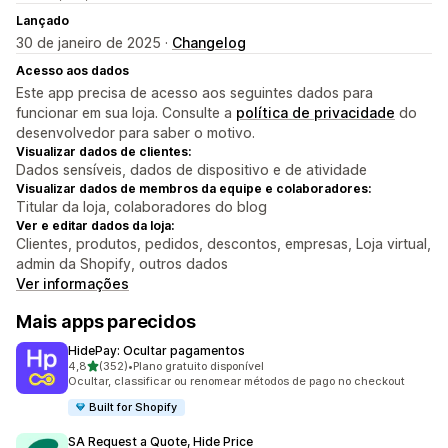
Lançado
30 de janeiro de 2025 ·
Changelog
Acesso aos dados
Este app precisa de acesso aos seguintes dados para
funcionar em sua loja. Consulte a
política de privacidade
do
desenvolvedor para saber o motivo.
Visualizar dados de clientes:
Dados sensíveis, dados de dispositivo e de atividade
Visualizar dados de membros da equipe e colaboradores:
Titular da loja, colaboradores do blog
Ver e editar dados da loja:
Clientes, produtos, pedidos, descontos, empresas, Loja virtual,
admin da Shopify, outros dados
Ver informações
Mais apps parecidos
HidePay: Ocultar pagamentos
de 5 estrelas
4,8
(352)
•
Plano gratuito disponível
352 avaliações ao todo
Ocultar, classificar ou renomear métodos de pago no checkout
Built for Shopify
SA Request a Quote, Hide Price