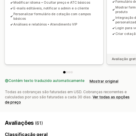
Formulário 
Modificar idioma • Ocultar preço e ATC básicos
Alertas do admin
Respostas de e-mail automáticas
Mostrar form
E-mails editáveis, notificar o admin e o cliente
produto
Modelos de e-mail
Atualizações da cotação
Personalizar formulário de cotação com campos
Integração 
básicos
Notificações por e-mail
personaliza
Análises e relatórios • Atendimento VIP
Login para v
Criar cotaç
Avaliação grat
Contém texto traduzido automaticamente
Mostrar original
Todas as cobranças são faturadas em USD. Cobranças recorrentes e
calculadas por uso são faturadas a cada 30 dias.
Ver todas as opções
de preço
Avaliações
(61)
Classificação geral