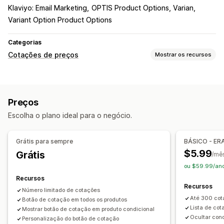
Klaviyo: Email Marketing
OPTIS Product Options, Varian
Variant Option Product Options
Categorias
Cotações de preços
Mostrar os recursos
Regras de preços
Ocultar preço
Acesso ao preço
Exibir e ocultar
Preços
Solicitar uma cotação
Converter cotação em pedido
Escolha o plano ideal para o negócio.
Contrapropostas
Aprovação automática
Recusa automática
Regras personalizadas
Grátis para sempre
BÁSICO - ER
Em várias moedas
$5.99
Grátis
/mê
Personalização
ou $59.99/ano
Exibição personalizada
Botões
Formulário de cotação
Recursos
Recursos
Faturas
Em vários idiomas
Geração de PDF
Número limitado de cotações
Até 300 cot
Links personalizados
Botão de cotação em todos os produtos
Upload de arquivo
Pop-ups
Lista de co
Mostrar botão de cotação em produto condicional
Ocultar con
Notificações
Personalização do botão de cotação