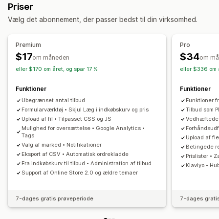
Priser
Konvertér tilbud til ordre
Automatisk godkendelse
Vælg det abonnement, der passer bedst til din virksomhed.
Tilpassede regler
Tilpasning
Premium
Pro
Tilpasset visning
Tilbudsformular
Fakturaer
Flere sprog
$17
$34
om måneden
om må
Filupload
Pop op-vinduer
eller $170 om året, og spar 17 %
eller $336 om 
Notifikationer
Funktioner
Funktioner
Administratorunderretninger
Automatiske mailsvar
Ubegrænset antal tilbud
Funktioner 
Mailskabeloner
Mailnotifikationer
Formularværktøj • Skjul Læg i indkøbskurv og pris
Tilbud som P
Upload af fil • Tilpasset CSS og JS
Vedhæftede f
Mulighed for oversættelse • Google Analytics •
Forhåndsudf
Tags
Upload af fle
Valg af marked • Notifikationer
Betingede re
Eksport af CSV • Automatisk ordrekladde
Prislister • 
Fra indkøbskurv til tilbud • Administration af tilbud
Klaviyo • Hu
Support af Online Store 2.0 og ældre temaer
7-dages gratis prøveperiode
7-dages grati