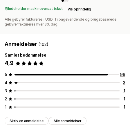
Indeholder maskinoversat tekst
Vis oprindelig
Alle gebyrer faktureres i USD. Tilbagevendende og brugsbaserede
gebyrer faktureres hver 30. dag.
Anmeldelser
(102)
Samlet bedømmelse
4,9
5
96
4
3
3
1
2
1
1
1
Skriv en anmeldelse
Alle anmeldelser