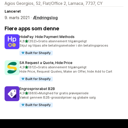
Agios Georgios, 52, Flat/Office 2, Larnaca, 7737, CY
Lanceret
9. marts 2021 ·
Ændringslog
Flere apps som denne
HidePay: Hide Payment Methods
ud af 5 stjerner
4,8
(352)
•
Gratis abonnement tilgængeligt
352 anmeldelser i alt
Skjul og tilpas alle betalingsmetoder i din betalingsproces
Built for Shopify
SA Request a Quote, Hide Price
ud af 5 stjerner
4,9
(612)
•
Gratis abonnement tilgængeligt
612 anmeldelser i alt
Hide Price, Request Quotes, Make an Offer, hide Add to Cart
Built for Shopify
Engrosprisrabat B2B
ud af 5 stjerner
4,9
(689)
•
Mulighed for gratis prøveperiode
689 anmeldelser i alt
Vækst gennem B2B-grossistpriser og globale salg
Built for Shopify