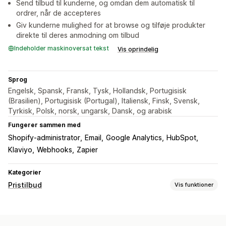
Send tilbud til kunderne, og omdan dem automatisk til
ordrer, når de accepteres
Giv kunderne mulighed for at browse og tilføje produkter
direkte til deres anmodning om tilbud
Indeholder maskinoversat tekst
Vis oprindelig
Sprog
Engelsk, Spansk, Fransk, Tysk, Hollandsk, Portugisisk
(Brasilien), Portugisisk (Portugal), Italiensk, Finsk, Svensk,
Tyrkisk, Polsk, norsk, ungarsk, Dansk, og arabisk
Fungerer sammen med
Shopify-administrator
Email
Google Analytics
HubSpot
Klaviyo
Webhooks
Zapier
Kategorier
Pristilbud
Vis funktioner
Prisregler
Skjul pris
Prislogin
Vis og skjul
Anmod om et tilbud