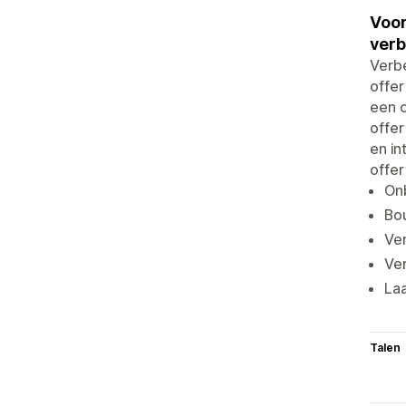
Voor
ver
Verbe
offer
een o
offer
en in
offer
Onb
Bou
Ver
Ver
Laa
Talen