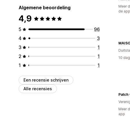
Meer d
Algemene beoordeling
de ap
4,9
5
96
4
3
MAIS
3
1
Duitsl
2
1
10 dag
1
1
Een recensie schrijven
Alle recensies
Patch 
Vereni
Meer d
app