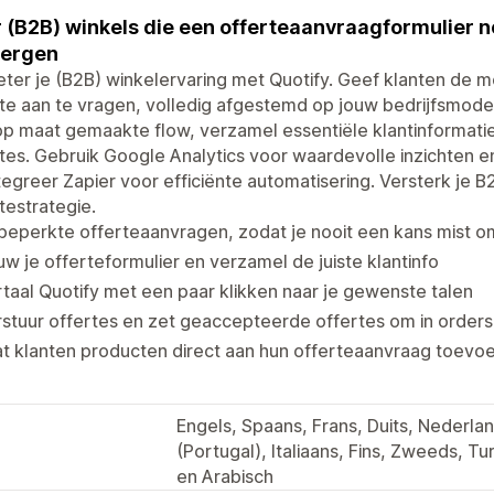
 (B2B) winkels die een offerteaanvraagformulier no
bergen
ter je (B2B) winkelervaring met Quotify. Geef klanten de m
te aan te vragen, volledig afgestemd op jouw bedrijfsmodel
p maat gemaakte flow, verzamel essentiële klantinformatie
tes. Gebruik Google Analytics voor waardevolle inzichten en
tegreer Zapier voor efficiënte automatisering. Versterk je 
testrategie.
eperkte offerteaanvragen, zodat je nooit een kans mist om
w je offerteformulier en verzamel de juiste klantinfo
taal Quotify met een paar klikken naar je gewenste talen
stuur offertes en zet geaccepteerde offertes om in orders
t klanten producten direct aan hun offerteaanvraag toevo
Engels, Spaans, Frans, Duits, Nederla
(Portugal), Italiaans, Fins, Zweeds, T
en Arabisch