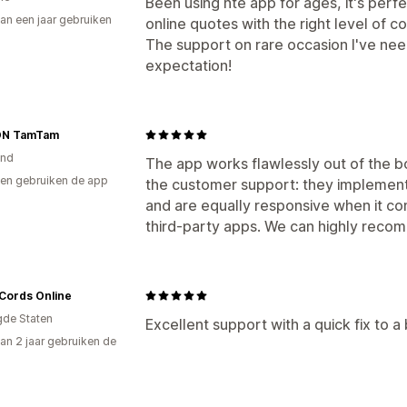
Been using hte app for ages, it's perfec
an een jaar gebruiken
online quotes with the right level of co
p
The support on rare occasion I've ne
expectation!
ON TamTam
and
The app works flawlessly out of the bo
en gebruiken de app
the customer support: they implement 
and are equally responsive when it com
third‑party apps. We can highly reco
Cords Online
gde Staten
Excellent support with a quick fix to 
an 2 jaar gebruiken de