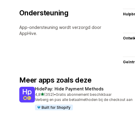
Ondersteuning
Hulpb
App-ondersteuning wordt verzorgd door
AppHive.
Ontwik
Geïnt
Meer apps zoals deze
HidePay: Hide Payment Methods
van 5 sterren
4,8
(352)
•
Gratis abonnement beschikbaar
352 recensies in totaal
Verberg en pas alle betaalmethoden bij de checkout aan
Built for Shopify