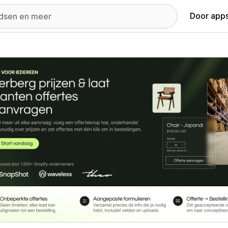
Door apps
ij met uitgelichte afbeeldingen