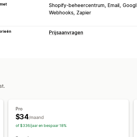
 met
Shopify-beheercentrum
Email
Googl
Webhooks
Zapier
orieën
Prijsaanvragen
Prijsregels
Prijs verbergen
Inlog voor prijzen
We
Offerte opvragen
Offerte omzetten i
Automatisch goedkeuren
Aangepast
Aanpassing
st.
Aangepaste weergave
Offerteformul
Bestanden uploaden
Pop-ups
Pro
Meldingen
$34
/maand
Waarschuwingen beheercentrum
Aut
of $336/jaar en bespaar 18%
E-mailtemplates
E-mailmeldingen