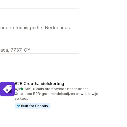
 ondersteuning in het Nederlands.
rnaca, 7737, CY
B2B Groothandelskorting
van 5 sterren
4,9
(689)
•
Gratis proefperiode beschikbaar
689 recensies in totaal
Groei door B2B-groothandelsprijzen en wereldwijde
verkoop
Built for Shopify