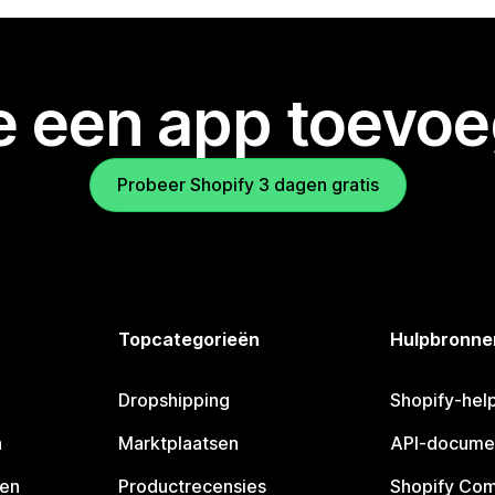
je een app toevo
Probeer Shopify 3 dagen gratis
Topcategorieën
Hulpbronne
Dropshipping
Shopify-hel
n
Marktplaatsen
API-docume
pen
Productrecensies
Shopify Co