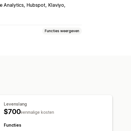
e Analytics
Hubspot
Klaviyo
Functies weergeven
ergeven en verbergen
n bestelling
e regels
ier
Facturen
Meerdere talen
Levenslang
$700
eenmalige kosten
omatische e-mailantwoorden
Functies