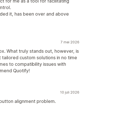
t for me as a tool for facilitating
ntrol.
eded it, has been over and above
7 mei 2026
x. What truly stands out, however, is
tailored custom solutions in no time
es to compatibility issues with
mmend Quotify!
10 juli 2026
a button alignment problem.