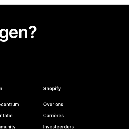
egen?
n
Shopify
pcentrum
Over ons
ntatie
Carrières
mmunity
Investeerders