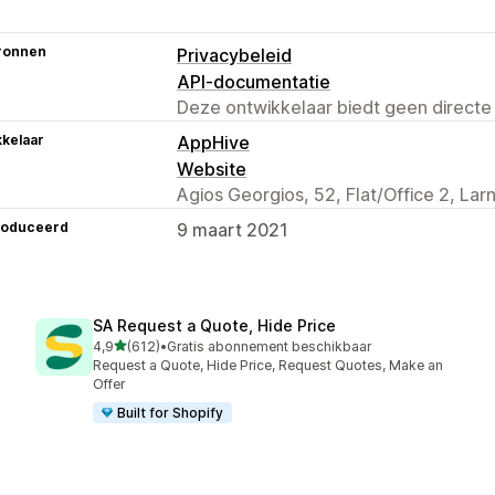
ronnen
Privacybeleid
API-documentatie
Deze ontwikkelaar biedt geen directe
kelaar
AppHive
Website
Agios Georgios, 52, Flat/Office 2, La
roduceerd
9 maart 2021
SA Request a Quote, Hide Price
van 5 sterren
4,9
(612)
•
Gratis abonnement beschikbaar
612 recensies in totaal
Request a Quote, Hide Price, Request Quotes, Make an
Offer
Built for Shopify