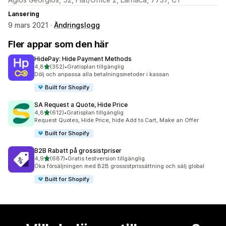
Lansering
9 mars 2021 ·
Ändringslogg
Fler appar som den här
HidePay: Hide Payment Methods
av 5 stjärnor
4,8
(352)
•
Gratisplan tillgänglig
352 recensioner totalt
Dölj och anpassa alla betalningsmetoder i kassan
Built for Shopify
SA Request a Quote, Hide Price
av 5 stjärnor
4,8
(612)
•
Gratisplan tillgänglig
612 recensioner totalt
Request Quotes, Hide Price, hide Add to Cart, Make an Offer
Built for Shopify
B2B Rabatt på grossistpriser
av 5 stjärnor
4,9
(687)
•
Gratis testversion tillgänglig
687 recensioner totalt
Öka försäljningen med B2B grossistprissättning och sälj global
Built for Shopify