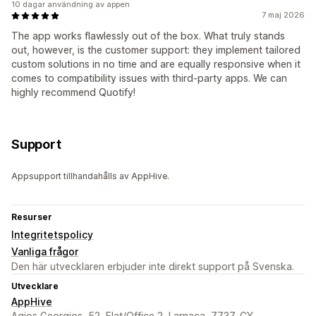
10 dagar användning av appen
7 maj 2026
The app works flawlessly out of the box. What truly stands
out, however, is the customer support: they implement tailored
custom solutions in no time and are equally responsive when it
comes to compatibility issues with third‑party apps. We can
highly recommend Quotify!
Support
Appsupport tillhandahålls av AppHive.
Resurser
Integritetspolicy
Vanliga frågor
Den här utvecklaren erbjuder inte direkt support på Svenska.
Utvecklare
AppHive
Agios Georgios, 52, Flat/Office 2, Larnaca, 7737, CY