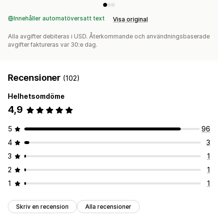
Innehåller automatöversatt text
Visa original
Alla avgifter debiteras i USD. Återkommande och användningsbaserade
avgifter faktureras var 30:e dag.
Recensioner
(102)
Helhetsomdöme
4,9
5
96
4
3
3
1
2
1
1
1
Skriv en recension
Alla recensioner