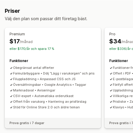
Dölj pris
Inloggning för pris
Visa och dölj
Begär en offert
Priser
Omvandla offert till order
Automatiskt godkännande
Välj den plan som passar ditt företag bäst.
Anpassade regler
Anpassning
Premium
Pro
Anpassad visning
Offertformulär
Fakturor
Flera språk
$17
$34
/månad
/måna
Filuppladdning
Popup-fönster
eller $170/år och spara 17 %
eller $336/år 
Aviseringar
Funktioner
Funktioner
Administratörsvarningar
Automatiserade e-postsvar
Obegränsat antal offerter
Funktioner f
E-postmallar
E-postaviseringar
Formulärbyggare • Dölj ”Lägg i varukorgen” och pris
Offert i PDF 
Filuppladdning • Anpassad CSS och JS
E-postbilag
Översättningsbar • Google Analytics • Taggar
Förifyll off
Marknadsval • Aviseringar
Uppladdning a
CSV-export • Automatiska orderutkast
Villkorliga r
Offert från varukorg • Hantering av prisförslag
Prislistor • 
Stöd för Online Store 2.0 och äldre teman
Klaviyo • Hu
Prova gratis i 7 dagar
Prova gratis i