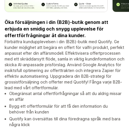
Öka försäljningen i din (B2B)-butik genom att
erbjuda en smidig och snygg upplevelse för
offertförfrågningar åt dina kunder.
Förbättra kundupplevelsen i din (B2B)-butik med Quotify. Ge
kunder möjlighet att begära en offert för valfri produkt, perfekt
anpassat efter din affärsmodell. Effektivisera offertprocessen
med ett skräddarsytt flöde, samla in viktig kundinformation och
skicka AI-anpassade prisförslag. Använd Google Analytics för
insiktsfull optimering av offerttrakten och integrera Zapier för
effektiv automatisering. Uppgradera din B2B-strategi för
grossistförsäljning och offerter med Quotify! Fånga varje B2B-
lead med vårt offertformulär.
Obegränsat antal offertförfrågningar så att du aldrig missar
en affär
Bygg ett offertformulär för att få den information du
behöver från kunden
Quotify kan översättas till dina föredragna språk med bara
några klick