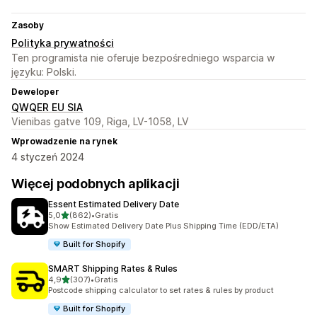
Zasoby
Polityka prywatności
Ten programista nie oferuje bezpośredniego wsparcia w
języku: Polski.
Deweloper
QWQER EU SIA
Vienibas gatve 109, Riga, LV-1058, LV
Wprowadzenie na rynek
4 styczeń 2024
Więcej podobnych aplikacji
Essent Estimated Delivery Date
na 5 gwiazdek
5,0
(862)
•
Gratis
Łączna liczba recenzji: 862
Show Estimated Delivery Date Plus Shipping Time (EDD/ETA)
Built for Shopify
SMART Shipping Rates & Rules
na 5 gwiazdek
4,9
(307)
•
Gratis
Łączna liczba recenzji: 307
Postcode shipping calculator to set rates & rules by product
Built for Shopify