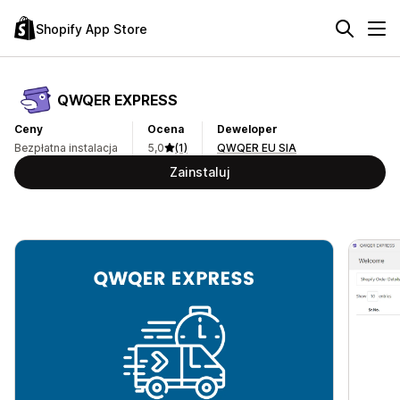
Shopify App Store
QWQER EXPRESS
Ceny
Ocena
Deweloper
Bezpłatna instalacja
5,0
(1)
QWQER EU SIA
Zainstaluj