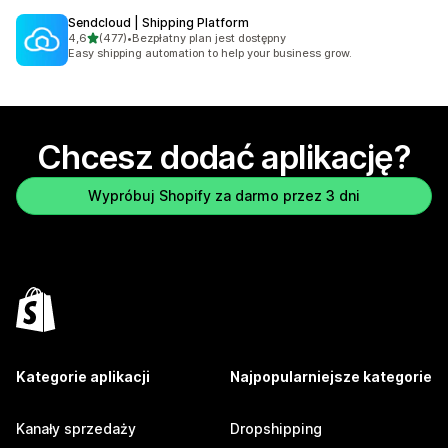
Sendcloud | Shipping Platform
na 5 gwiazdek
4,6
(477)
•
Bezpłatny plan jest dostępny
Łączna liczba recenzji: 477
Easy shipping automation to help your business grow.
Chcesz dodać aplikację?
Wypróbuj Shopify za darmo przez 3 dni
Kategorie aplikacji
Najpopularniejsze kategorie
Kanały sprzedaży
Dropshipping