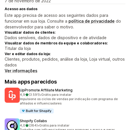
7 de novembro de 2022
Acesso aos dados
Este app precisa de acesso aos seguintes dados para
funcionar em sua loja. Consulte a
política de privacidade
do
desenvolvedor para saber o motivo.
Visualizar dados de clientes:
Dados sensíveis, dados de dispositivo e de atividade
Visualizar dados de membros da equipe e colaboradores:
Titular da loja
Ver e editar dados da loja:
Clientes, produtos, pedidos, análise da loja, Loja virtual, outros
dados
Ver informações
Mais apps parecidos
UpPromote Affiliate Marketing
de 5 estrelas
4,9
(3.591)
•
Grátis para instalar
3591 avaliações ao todo
Impulsione os ciclos de vendas por indicação com programa de
afiliados e influenciadores
Built for Shopify
Shopify Collabs
de 5 estrelas
4,0
(384)
•
Grátis para instalar
384 avaliações ao todo
Trabalhe com influenciadores para promover a marca e gerar