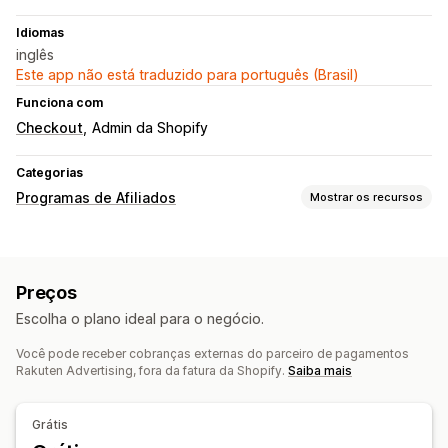
Idiomas
inglês
Este app não está traduzido para português (Brasil)
Funciona com
Checkout
Admin da Shopify
Categorias
Programas de Afiliados
Mostrar os recursos
Opções de comissão
Regras automatizadas
Acompanhamento
Preços
Comissão personalizada
Bônus por desempenho
Escolha o plano ideal para o negócio.
Comissão de produto
Você pode receber cobranças externas do parceiro de pagamentos
Gerenciamento de indicação
Rakuten Advertising, fora da fatura da Shopify.
Saiba mais
Acompanhamento de conquistas
Links de afiliado
Análises
Acompanhamento automático
Links de coleção
Grátis
Descontos
Acompanhamento por e-mail