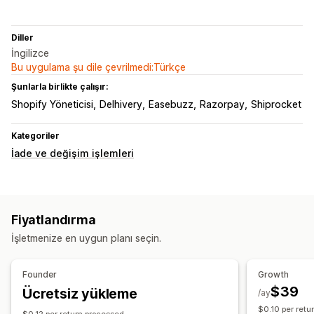
Diller
İngilizce
Bu uygulama şu dile çevrilmedi:Türkçe
Şunlarla birlikte çalışır:
Shopify Yöneticisi
Delhivery
Easebuzz
Razorpay
Shiprocket
Kategoriler
İade ve değişim işlemleri
Fiyatlandırma
İşletmenize en uygun planı seçin.
Founder
Growth
$39
Ücretsiz yükleme
/ay
$0.10 per retu