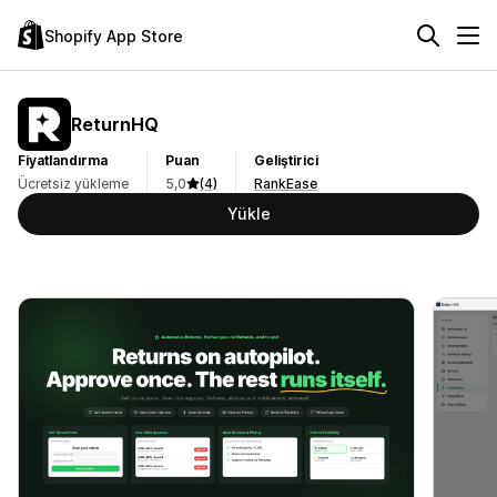
Shopify App Store
ReturnHQ
Fiyatlandırma
Puan
Geliştirici
Ücretsiz yükleme
5,0
(4)
RankEase
Yükle