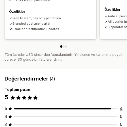
$0.12 per return processed
Özellikler
Özellikler
Auto approve
Free to start, pay only per return
All courier i
Branded customer portal
3 operator s
Email and notification updates
Tüm ücretler USD cinsinden faturalandırılır. Yinelenen ve kullanıma dayalı
ücretler 30 günde bir faturalandırılır.
Değerlendirmeler
(4)
Toplam puan
5
5
4
4
0
3
0