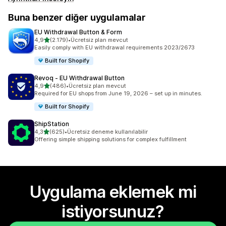
Buna benzer diğer uygulamalar
EU Withdrawal Button & Form
5 yıldız üzerinden
4,9
(2.179)
•
Ücretsiz plan mevcut
toplam 2179 değerlendirme
Easily comply with EU withdrawal requirements 2023/2673
Built for Shopify
Revoq ‑ EU Withdrawal Button
5 yıldız üzerinden
4,9
(486)
•
Ücretsiz plan mevcut
toplam 486 değerlendirme
Required for EU shops from June 19, 2026 – set up in minutes.
Built for Shopify
ShipStation
5 yıldız üzerinden
4,3
(625)
•
Ücretsiz deneme kullanılabilir
toplam 625 değerlendirme
Offering simple shipping solutions for complex fulfillment
Uygulama eklemek mi
istiyorsunuz?