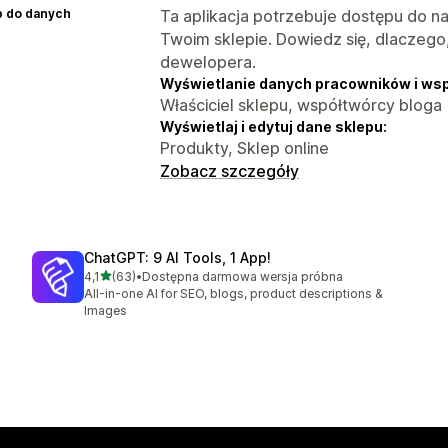
p do danych
Ta aplikacja potrzebuje dostępu do n
Twoim sklepie. Dowiedz się, dlaczego
dewelopera.
Wyświetlanie danych pracowników i ws
Właściciel sklepu, współtwórcy bloga
Wyświetlaj i edytuj dane sklepu:
Produkty, Sklep online
Zobacz szczegóły
ChatGPT: 9 AI Tools, 1 App!
na 5 gwiazdek
4,1
(63)
•
Dostępna darmowa wersja próbna
Łączna liczba recenzji: 63
All-in-one AI for SEO, blogs, product descriptions &
Images