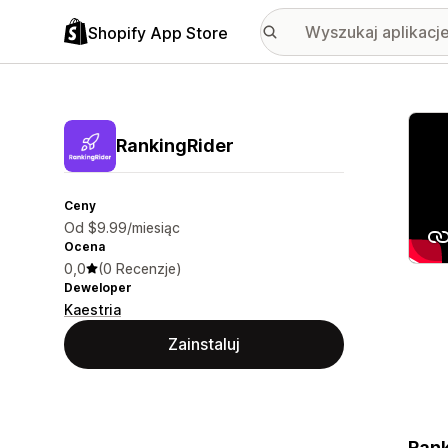
Shopify App Store
Wyróż
RankingRider
Ceny
Od $9.99/miesiąc
Ocena
0,0
(0 Recenzje)
Deweloper
Kaestria
Zainstaluj
Rank