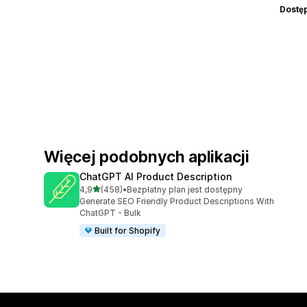
Dostę
Więcej podobnych aplikacji
ChatGPT AI Product Description
na 5 gwiazdek
4,9
(458)
•
Bezpłatny plan jest dostępny
Łączna liczba recenzji: 458
Generate SEO Friendly Product Descriptions With
ChatGPT - Bulk
Built for Shopify