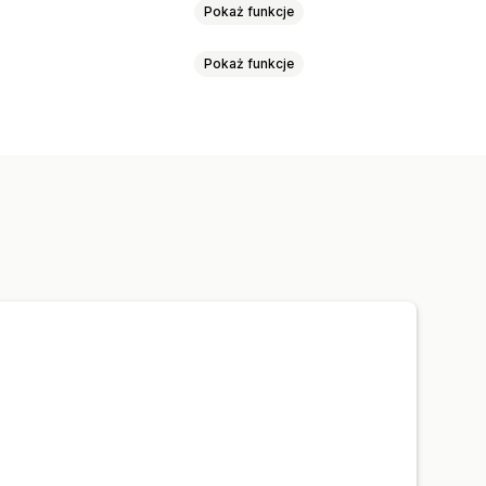
Pokaż funkcje
Pokaż funkcje
ie treści przy pomocy AI
acja metadanych
Tagi
Opisy kolekcji
e i wskazówki
artości
Szablony instrukcji
Ton i styl
zbiorcza