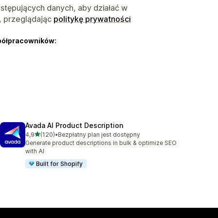
astępujących danych, aby działać w
, przeglądając
politykę prywatności
półpracowników:
Avada AI Product Description
na 5 gwiazdek
4,9
(120)
•
Bezpłatny plan jest dostępny
Łączna liczba recenzji: 120
Generate product descriptions in bulk & optimize SEO
with AI
Built for Shopify