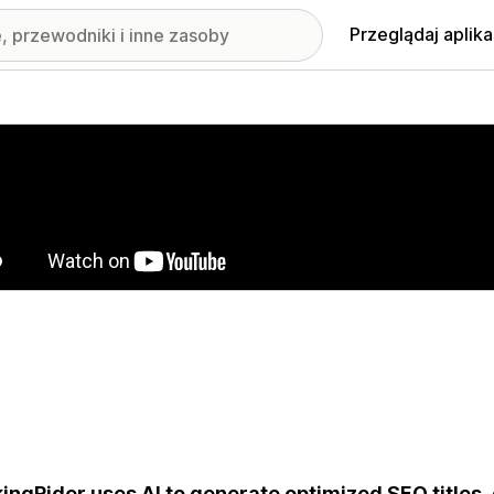
Przeglądaj aplika
nione obrazy w galerii
ingRider uses AI to generate optimized SEO titles,