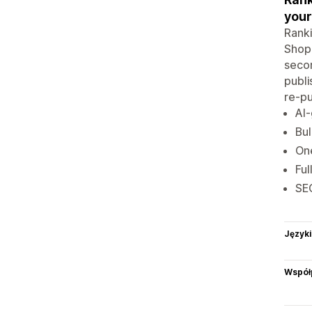
your
Ranki
Shopi
secon
publi
re-pu
AI-
Bul
One
Ful
SE
Języki
Współ