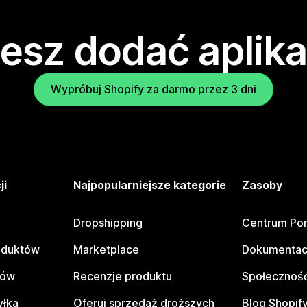
esz dodać aplika
Wypróbuj Shopify za darmo przez 3 dni
ji
Najpopularniejsze kategorie
Zasoby
Dropshipping
Centrum Po
oduktów
Marketplace
Dokumentac
tów
Recenzje produktu
Społeczność
yłka
Oferuj sprzedaż droższych
Blog Shopif