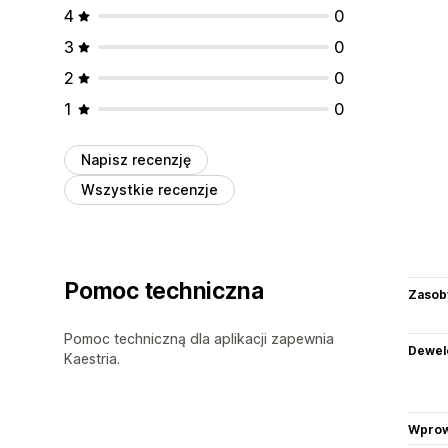
4
0
3
0
2
0
1
0
Napisz recenzję
Wszystkie recenzje
Pomoc techniczna
Zasob
Pomoc techniczną dla aplikacji zapewnia
Dewel
Kaestria.
Wprow