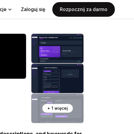
cje
Zaloguj się
Rozpocznij za darmo
+ 1 więcej
 descriptions, and keywords for