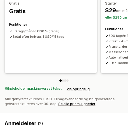
Gratis
Starter
$29
Gratis
om må
eller $290 om 
Funktioner
Funktioner
50 tags/måned (100 % gratis!)
300 tags/må
Betal efter forbrug: 1 USD/15 tags
Effektiv AI-
Prompts, der
Massebehan
Automatiser
E-mailmedde
Indeholder maskinoversat tekst
Vis oprindelig
Alle gebyrer faktureres i USD. Tilbagevendende og brugsbaserede
gebyrer faktureres hver 30. dag.
Se alle prismuligheder
Anmeldelser
(2)