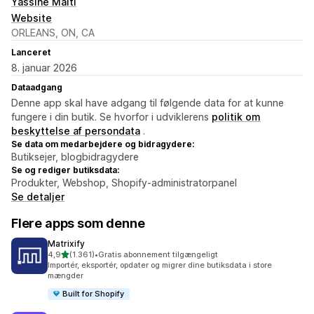
Yassine Malti
Website
ORLEANS, ON, CA
Lanceret
8. januar 2026
Dataadgang
Denne app skal have adgang til følgende data for at kunne
fungere i din butik. Se hvorfor i udviklerens
politik om
beskyttelse af persondata
.
Se data om medarbejdere og bidragydere:
Butiksejer, blogbidragydere
Se og rediger butiksdata:
Produkter, Webshop, Shopify-administratorpanel
Se detaljer
Flere apps som denne
Matrixify
ud af 5 stjerner
4,9
(1.361)
•
Gratis abonnement tilgængeligt
1361 anmeldelser i alt
Importér, eksportér, opdater og migrer dine butiksdata i store
mængder
Built for Shopify