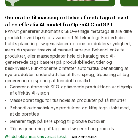
Generator til masseoprettelse af metatags drevet
af en effektiv AI-model fra OpenAI ChatGPT
RANKit genererer automatisk SEO-venlige metatags til alle dine
produkter ved hjælp af avanceret AI-teknologi. Forbedr din
butiks placering i søgemaskiner og dine produkters synlighed,
mens du sparer timevis af manuelt arbejde. Behandl enkelte
produkter, eller masseopdater hele dit katalog med AI-
genererede tags baseret på produktbilleder, titler og
beskrivelser. Funktionerne omfatter automatisk behandling af
nye produkter, understøttelse af flere sprog, tilpasning af tag-
generering og sporing af fremdrift i realtid.
Generer automatisk SEO-optimerede produkttags ved hjælp
af effektiv AI-vision
Masseopret tags for tusindvis af produkter på få minutter
Behandl automatisk nye produkter, og tilføj tags i takt med,
at de oprettes
Generer tags på flere sprog til globale butikker
Tilpas generering af tags med søgeord og prompts
Indeholder maskinoversat tekst
Vis oprindelig