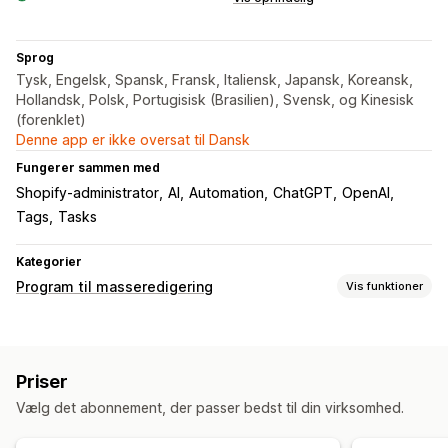
Sprog
Tysk, Engelsk, Spansk, Fransk, Italiensk, Japansk, Koreansk,
Hollandsk, Polsk, Portugisisk (Brasilien), Svensk, og Kinesisk
(forenklet)
Denne app er ikke oversat til Dansk
Fungerer sammen med
Shopify-administrator
AI
Automation
ChatGPT
OpenAI
Tags
Tasks
Kategorier
Program til masseredigering
Vis funktioner
Redigerbare ressourcer
Produkter
Varianter
Tags
Beskrivelser
Priser
Handlinger
Vælg det abonnement, der passer bedst til din virksomhed.
SEO-opdateringer
Hjælp med kunstig intelligens
Masserediger