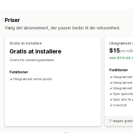
Målretning
Sidevisninger
Levetidsværdi
Brudte links
Målgruppesegmenter
Kopimålgrupper
Demografi
Enhed
Loyalitetsanalyse
Kohorteanalyse
Priser
Hændelsesbaseret
Produktkategori
Retargeting
Markedsføring og salg
Vælg det abonnement, der passer bedst til din virksomhed.
Kampagneadministration
Indblik med kunstig intelligens
Markedsføringstildeling
Pixeladministration
Betalingsanalyse
ROAS
Profitindblik
Købssporing
Gratis at installere
Ubegrænset 
Tragtanalyse
UTM-sporing
Forladt indkøbskurv
$15
Gratis at installere
Effektivitetsanalyse
om må
Pixelsporing
eller $119.88 
Sporing af ydeevne
Engagementsparametre
Gratis for udviklingsbutikker
Analyse af investeringsafkast
Klikrater
Visualiseringer og rapporter
Funktioner
Funktioner
Konverteringssporing
Omkostninger pr. erhvervelse
Heatmaps
Kontrolpanel med analyser
Ubegrænset 
Ubegrænset antal pixels
Antal visninger
UTM-tildeling
Trafikkilde
Tilpassede kontrolpaneler
Rapporter for flere butikker
Ubegrænset 
Ubegrænset 
Benchmarking
Tilpassede rapporter
Dataeksport
Spor specifi
Historisk analyse
Prognose
Planlægning af rapporter
Spor alle fb
Livechat
Notifikationer
GDPR-overholdelse
7-dages grati