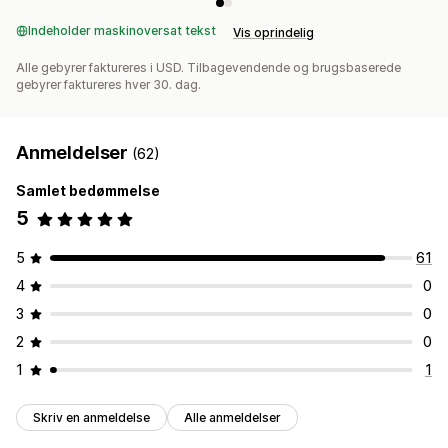
Indeholder maskinoversat tekst
Vis oprindelig
Alle gebyrer faktureres i USD. Tilbagevendende og brugsbaserede
gebyrer faktureres hver 30. dag.
Anmeldelser
(62)
Samlet bedømmelse
5
5
61
4
0
3
0
2
0
1
1
Skriv en anmeldelse
Alle anmeldelser