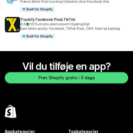
Præcis Meta Pixel tracking forbedrer dine Facebook Ads
Built for Shopify
Trackify Facebook Pixel,TikTok
ud af 5 stjerner
4,8
(351)
•
Gratis abonnement tilgængeligt
351 anmeldelser i alt
Spor Meta-pixels, Facebook, TikTok Pixel, CAPI, feed og katalog
Built for Shopify
Vil du tilføje en app?
Prøv Shopify gratis i 3 dage
Appkategorier
Topkategorier