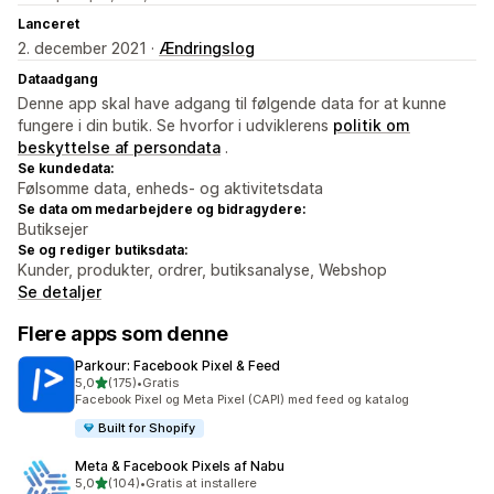
Lanceret
2. december 2021 ·
Ændringslog
Dataadgang
Denne app skal have adgang til følgende data for at kunne
fungere i din butik. Se hvorfor i udviklerens
politik om
beskyttelse af persondata
.
Se kundedata:
Følsomme data, enheds- og aktivitetsdata
Se data om medarbejdere og bidragydere:
Butiksejer
Se og rediger butiksdata:
Kunder, produkter, ordrer, butiksanalyse, Webshop
Se detaljer
Flere apps som denne
Parkour: Facebook Pixel & Feed
ud af 5 stjerner
5,0
(175)
•
Gratis
175 anmeldelser i alt
Facebook Pixel og Meta Pixel (CAPI) med feed og katalog
Built for Shopify
Meta & Facebook Pixels af Nabu
ud af 5 stjerner
5,0
(104)
•
Gratis at installere
104 anmeldelser i alt