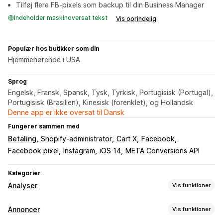
Tilføj flere FB-pixels som backup til din Business Manager
Indeholder maskinoversat tekst
Vis oprindelig
Populær hos butikker som din
Hjemmehørende i USA
Sprog
Engelsk, Fransk, Spansk, Tysk, Tyrkisk, Portugisisk (Portugal),
Portugisisk (Brasilien), Kinesisk (forenklet), og Hollandsk
Denne app er ikke oversat til Dansk
Fungerer sammen med
Betaling
Shopify-administrator
Cart X
Facebook
Facebook pixel
Instagram
iOS 14
META Conversions API
Kategorier
Analyser
Vis funktioner
Kundeadfærd
Annoncer
Vis funktioner
Sporing i realtid
Aktivitetssporing
Eventsporing