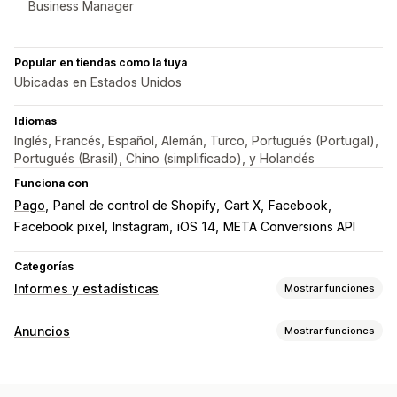
Business Manager
Popular en tiendas como la tuya
Ubicadas en Estados Unidos
Idiomas
Inglés, Francés, Español, Alemán, Turco, Portugués (Portugal),
Portugués (Brasil), Chino (simplificado), y Holandés
Funciona con
Pago
Panel de control de Shopify
Cart X
Facebook
Facebook pixel
Instagram
iOS 14
META Conversions API
Categorías
Informes y estadísticas
Mostrar funciones
Comportamiento de los clientes
Anuncios
Mostrar funciones
Seguimiento en tiempo real
Seguimiento de actividad
Segmentación
Seguimiento de eventos
Visitas de páginas
Segmentos de público
Públicos similares