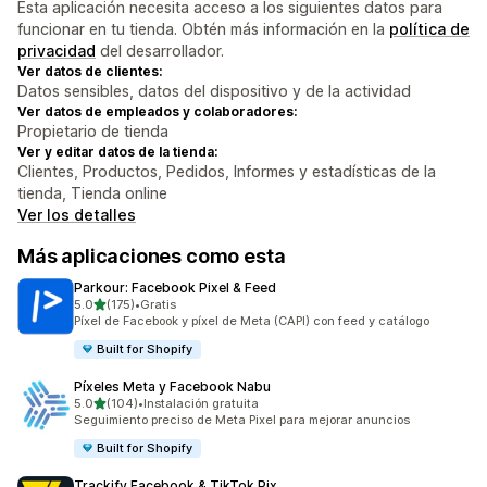
Esta aplicación necesita acceso a los siguientes datos para
funcionar en tu tienda. Obtén más información en la
política de
privacidad
del desarrollador.
Ver datos de clientes:
Datos sensibles, datos del dispositivo y de la actividad
Ver datos de empleados y colaboradores:
Propietario de tienda
Ver y editar datos de la tienda:
Clientes, Productos, Pedidos, Informes y estadísticas de la
tienda, Tienda online
Ver los detalles
Más aplicaciones como esta
Parkour: Facebook Pixel & Feed
de 5 estrellas
5.0
(175)
•
Gratis
175 reseñas en total
Píxel de Facebook y píxel de Meta (CAPI) con feed y catálogo
Built for Shopify
Píxeles Meta y Facebook Nabu
de 5 estrellas
5.0
(104)
•
Instalación gratuita
104 reseñas en total
Seguimiento preciso de Meta Pixel para mejorar anuncios
Built for Shopify
Trackify Facebook & TikTok Pix