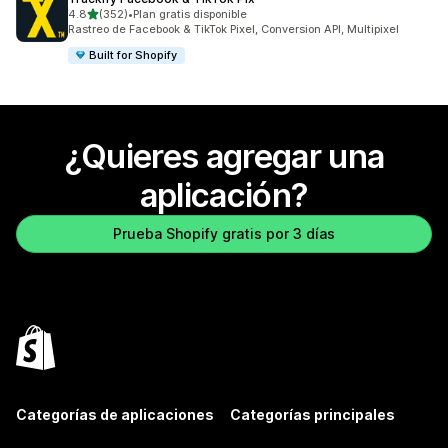
de 5 estrellas
4.8
(352)
•
Plan gratis disponible
352 reseñas en total
Rastreo de Facebook & TikTok Pixel, Conversion API, Multipixel
Built for Shopify
¿Quieres agregar una
aplicación?
Prueba Shopify gratis por 3 días
Categorías de aplicaciones
Categorías principales