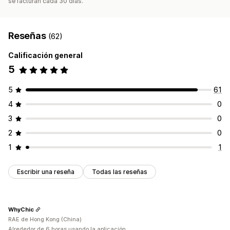
se facturan cada 30 días.
Reseñas
(62)
Calificación general
5
5
61
4
0
3
0
2
0
1
1
Escribir una reseña
Todas las reseñas
WhyChic
RAE de Hong Kong (China)
Alrededor de 6 horas usando la aplicación