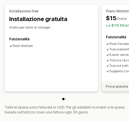
Marketing e vendite
Gestione delle campagne
Dati basati sull’IA
Attribuzione del marketing
Installazione free
Piano Illimita
Gestione dei pixel
Analisi del check-out
ROAS
Dati sui profitti
$15
Installazione gratuita
/mese
Monitoraggio degli acquisti
Analisi del funnel
o a $119.88/an
Analisi delle performance
Gratis per store di sviluppo
Monitoraggio UTM
Carrello abbandonato
Monitoraggio delle performance
Funzionalità
Monitoraggio dei pixel
Funzionalità
Metriche del coinvolgimento
Analisi del ROI
Pixel Facebo
Pixel illimitati
Percentuali di clic
Monitoraggio delle conversioni
Elementi grafici e report
Tracciamento
Eventi serve
Costo per acquisizione
Numero di impression
Mappe di calore
Dashboard di analisi
Traccia racc
Attribuzione UTM
Fonte di traffico
Dashboard personalizzate
Report multistore
Traccia tutti
Supporto Liv
Benchmarking
Report personalizzati
Esportazione di dati
Analisi storica dei dati
Previsioni
Pianificazione dei report
Prova gratuita 
Notifiche
Conformità al GDPR
Tutte le spese sono fatturate in USD. Per gli addebiti ricorrenti e le spese
basate sull’utilizzo ricevi una fattura ogni 30 giorni.