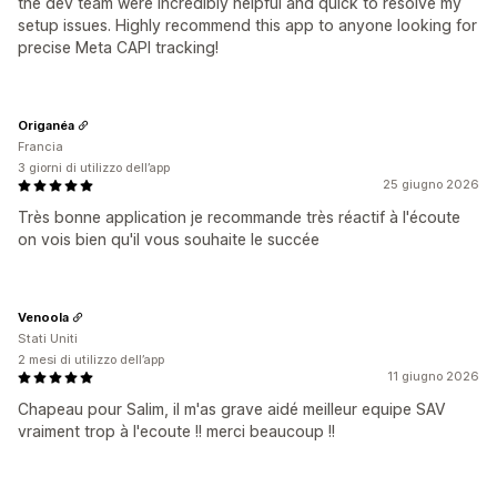
the dev team were incredibly helpful and quick to resolve my
setup issues. Highly recommend this app to anyone looking for
precise Meta CAPI tracking!
Origanéa
Francia
3 giorni di utilizzo dell’app
25 giugno 2026
Très bonne application je recommande très réactif à l'écoute
on vois bien qu'il vous souhaite le succée
Venoola
Stati Uniti
2 mesi di utilizzo dell’app
11 giugno 2026
Chapeau pour Salim, il m'as grave aidé meilleur equipe SAV
vraiment trop à l'ecoute !! merci beaucoup !!