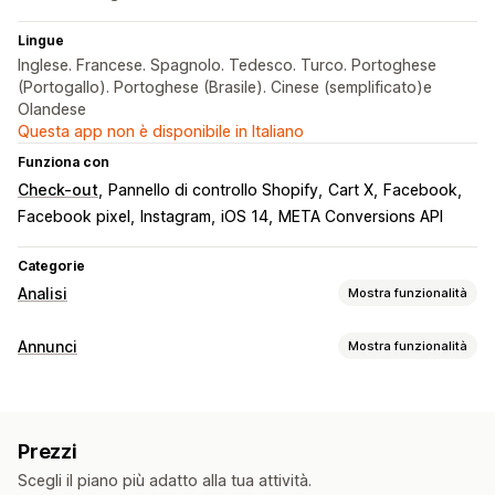
Lingue
Inglese. Francese. Spagnolo. Tedesco. Turco. Portoghese
(Portogallo). Portoghese (Brasile). Cinese (semplificato)e
Olandese
Questa app non è disponibile in Italiano
Funziona con
Check-out
Pannello di controllo Shopify
Cart X
Facebook
Facebook pixel
Instagram
iOS 14
META Conversions API
Categorie
Analisi
Mostra funzionalità
Comportamento dei clienti
Annunci
Mostra funzionalità
Monitoraggio in tempo reale
Monitoraggio delle attività
Targeting
Monitoraggio degli eventi
Visualizzazioni delle pagine
Segmenti di pubblico
Pubblico simile
Dati demografici
Valore totale dei clienti (LTV)
Link danneggiati
Prezzi
Dispositivo
In base all’evento
Categoria di prodotto
Analisi della fedeltà dei clienti
Analisi delle coorti
Scegli il piano più adatto alla tua attività.
Retargeting