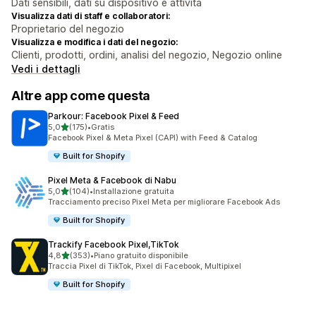
Dati sensibili, dati su dispositivo e attività
Visualizza dati di staff e collaboratori:
Proprietario del negozio
Visualizza e modifica i dati del negozio:
Clienti, prodotti, ordini, analisi del negozio, Negozio online
Vedi i dettagli
Altre app come questa
Parkour: Facebook Pixel & Feed
stelle su 5
5,0
(175)
•
Gratis
175 recensioni totali
Facebook Pixel & Meta Pixel (CAPI) with Feed & Catalog
Built for Shopify
Pixel Meta & Facebook di Nabu
stelle su 5
5,0
(104)
•
Installazione gratuita
104 recensioni totali
Tracciamento preciso Pixel Meta per migliorare Facebook Ads
Built for Shopify
Trackify Facebook Pixel,TikTok
stelle su 5
4,8
(353)
•
Piano gratuito disponibile
353 recensioni totali
Traccia Pixel di TikTok, Pixel di Facebook, Multipixel
Built for Shopify