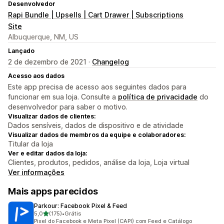
Desenvolvedor
Rapi Bundle | Upsells | Cart Drawer | Subscriptions
Site
Albuquerque, NM, US
Lançado
2 de dezembro de 2021 ·
Changelog
Acesso aos dados
Este app precisa de acesso aos seguintes dados para
funcionar em sua loja. Consulte a
política de privacidade
do
desenvolvedor para saber o motivo.
Visualizar dados de clientes:
Dados sensíveis, dados de dispositivo e de atividade
Visualizar dados de membros da equipe e colaboradores:
Titular da loja
Ver e editar dados da loja:
Clientes, produtos, pedidos, análise da loja, Loja virtual
Ver informações
Mais apps parecidos
Parkour: Facebook Pixel & Feed
de 5 estrelas
5,0
(175)
•
Grátis
175 avaliações ao todo
Pixel do Facebook e Meta Pixel (CAPI) com Feed e Catálogo