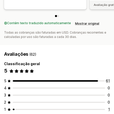
Painéis de controle personalizados
Avaliação grat
Relatórios de várias lojas
Valores de referência
Relatórios personalizados
Exportação de dados
Análise histórica
Contém texto traduzido automaticamente
Previsão
Agendamento de relatório
Mostrar original
Notificações
Conformidade com o GDPR
Todas as cobranças são faturadas em USD. Cobranças recorrentes e
calculadas por uso são faturadas a cada 30 dias.
Avaliações
(62)
Classificação geral
5
5
61
4
0
3
0
2
0
1
1