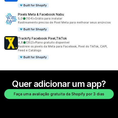
Built for Shopify
Pixels Meta & Facebook Nabu
de 5 estrelas
5,0
(104)
•
Grátis para instalar
104 avaliações ao todo
Rastreamento preciso de Pixel Meta para melhorar seus anúncios
Built for Shopify
Trackify Facebook Pixel,TikTok
de 5 estrelas
4,8
(352)
•
Plano gratuito disponível
352 avaliações ao todo
Rastreie os pixels da Meta para Facebook, Pixel do TikTok, CAPI,
Feed e Catálogo
Built for Shopify
Quer adicionar um app?
Faça uma avaliação gratuita da Shopify por 3 dias