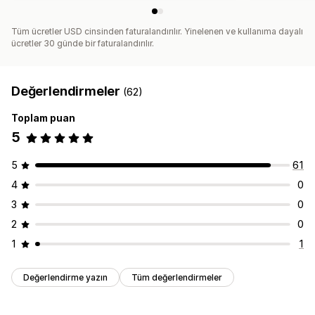
Tüm ücretler USD cinsinden faturalandırılır. Yinelenen ve kullanıma dayalı
ücretler 30 günde bir faturalandırılır.
Değerlendirmeler
(62)
Toplam puan
5
5
61
4
0
3
0
2
0
1
1
Değerlendirme yazın
Tüm değerlendirmeler