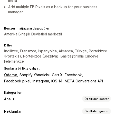
ios14
Add multiple FB Pixels as a backup for your business
manager
Benzer mağazalarda popüler
Amerika Birleşik Devletleri merkezli
Diller
İngilizce, Fransızca, İspanyolca, Almanca, Türkçe, Portekizce
(Portekiz), Portekizce (Brezilya), Basitleştirilmiş Çinceve
Felemenkçe
Şunlarla birlikte çalışır:
Ödeme
Shopify Yöneticisi
Cart X
Facebook
Facebook pixel
Instagram
iOS 14
META Conversions API
Kategoriler
Analiz
Özellikleri göster
Müşteri davranışı
Reklamlar
Özellikleri göster