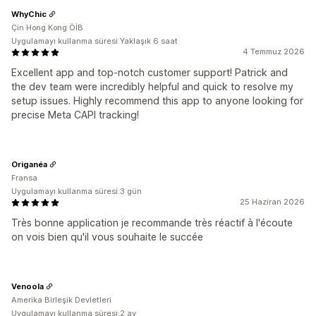
WhyChic
Çin Hong Kong ÖİB
Uygulamayı kullanma süresi:Yaklaşık 6 saat
4 Temmuz 2026
Excellent app and top-notch customer support! Patrick and
the dev team were incredibly helpful and quick to resolve my
setup issues. Highly recommend this app to anyone looking for
precise Meta CAPI tracking!
Origanéa
Fransa
Uygulamayı kullanma süresi:3 gün
25 Haziran 2026
Très bonne application je recommande très réactif à l'écoute
on vois bien qu'il vous souhaite le succée
Venoola
Amerika Birleşik Devletleri
Uygulamayı kullanma süresi:2 ay