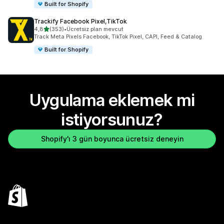
Built for Shopify
Trackify Facebook Pixel,TikTok
5 yıldız üzerinden
4,8
(353)
•
Ücretsiz plan mevcut
toplam 353 değerlendirme
Track Meta Pixels Facebook, TikTok Pixel, CAPI, Feed & Catalog
Built for Shopify
Uygulama eklemek mi
istiyorsunuz?
Shopify'ı 3 gün boyunca ücretsiz deneyin