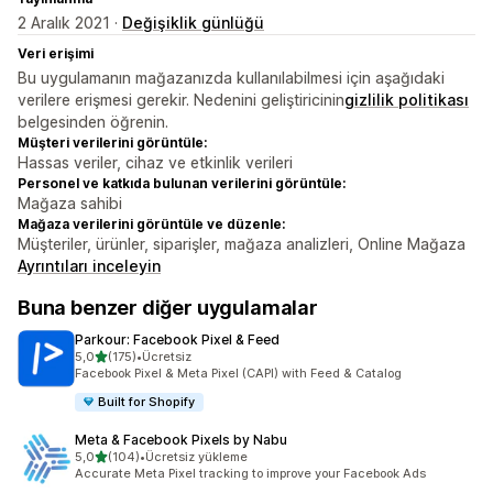
2 Aralık 2021 ·
Değişiklik günlüğü
Veri erişimi
Bu uygulamanın mağazanızda kullanılabilmesi için aşağıdaki
verilere erişmesi gerekir. Nedenini geliştiricinin
gizlilik politikası
belgesinden öğrenin.
Müşteri verilerini görüntüle:
Hassas veriler, cihaz ve etkinlik verileri
Personel ve katkıda bulunan verilerini görüntüle:
Mağaza sahibi
Mağaza verilerini görüntüle ve düzenle:
Müşteriler, ürünler, siparişler, mağaza analizleri, Online Mağaza
Ayrıntıları inceleyin
Buna benzer diğer uygulamalar
Parkour: Facebook Pixel & Feed
5 yıldız üzerinden
5,0
(175)
•
Ücretsiz
toplam 175 değerlendirme
Facebook Pixel & Meta Pixel (CAPI) with Feed & Catalog
Built for Shopify
Meta & Facebook Pixels by Nabu
5 yıldız üzerinden
5,0
(104)
•
Ücretsiz yükleme
toplam 104 değerlendirme
Accurate Meta Pixel tracking to improve your Facebook Ads