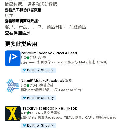
敏感数据、 设备和活动数据
查看员工和协作者数据:
店主
查看和编辑商店数据:
客户、 产品、 订单、 商店分析、 在线商店
查看详细信息
更多此类应用
Parkour: Facebook Pixel & Feed
星（满分 5 星）
5.0
(175)
•
免费
总共 175 条评论
支持 Feed 和目录的 Facebook 像素与 Meta 像素（CAPI）
Built for Shopify
Nabu的Meta和Facebook像素
星（满分 5 星）
5.0
(104)
•
免费安装
总共 104 条评论
精准Meta像素跟踪，提升Facebook广告
Built for Shopify
Trackify Facebook Pixel,TikTok
星（满分 5 星）
4.8
(352)
•
提供免费套餐
总共 352 条评论
跟踪 Meta 像素 Facebook、TikTok 像素、CAPI、数据源和目录
Built for Shopify