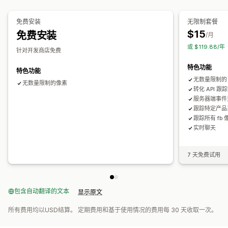
像素管理
漏斗分析
UTM 跟踪
弃购
像素跟踪
绩效分析
免费安装
无限制套餐
视觉和报告
$15
免费安装
绩效跟踪
互动指标
ROI 分析
点击率
转化跟踪
每次获客成本
/月
热图
分析控制面板
自定义控制面板
多商店报告
基准化
或 $119.88/
展示次数
UTM 归因
流量来源
自定义报告
数据导出
历史分析
预测
报告安排
通知
针对开发商店免费
GDPR 合规
特色功能
特色功能
无数量限制的 Fa
无数量限制的像素
转化 API 
服务器端事件
跟踪特定产品
跟踪所有 fb
实时聊天
7 天免费试用
包含自动翻译的文本
显示原文
所有费用均以USD结算。 定期费用和基于使用情况的费用每 30 天收取一次。