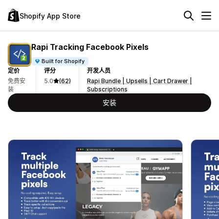
Shopify App Store
Rapi Tracking Facebook Pixels
Built for Shopify
定价
评分
开发人员
免费安
5.0
(62)
Rapi Bundle | Upsells | Cart Drawer |
装
Subscriptions
安装