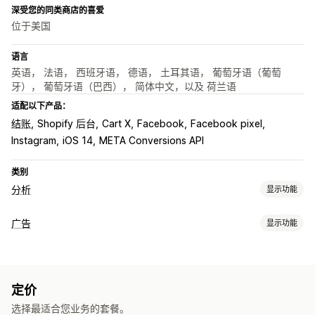
深受您的同类商店的喜爱
位于美国
语言
英语， 法语， 西班牙语， 德语， 土耳其语， 葡萄牙语（葡萄
牙）， 葡萄牙语（巴西）， 简体中文，以及 荷兰语
适配以下产品：
结账
Shopify 后台
Cart X
Facebook
Facebook pixel
Instagram
iOS 14
META Conversions API
类别
分析
显示功能
客户行为
广告
显示功能
实时跟踪
活动跟踪
事件跟踪
页面浏览量
生命周期价值 (LTV)
定向
失效的链接
忠诚度分析
群组分析
受众细分
类似受众
人口统计
设备
基于活动
产品类别
再营销
营销和销售
定价
宣传活动管理
AI 洞察
营销归因
结账分析
ROAS
利润洞察
购买跟踪
选择最适合您业务的套餐。