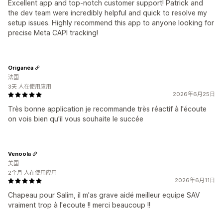
Excellent app and top-notch customer support! Patrick and
the dev team were incredibly helpful and quick to resolve my
setup issues. Highly recommend this app to anyone looking for
precise Meta CAPI tracking!
Origanéa
法国
3天 人在使用应用
2026年6月25日
Très bonne application je recommande très réactif à l'écoute
on vois bien qu'il vous souhaite le succée
Venoola
美国
2个月 人在使用应用
2026年6月11日
Chapeau pour Salim, il m'as grave aidé meilleur equipe SAV
vraiment trop à l'ecoute !! merci beaucoup !!