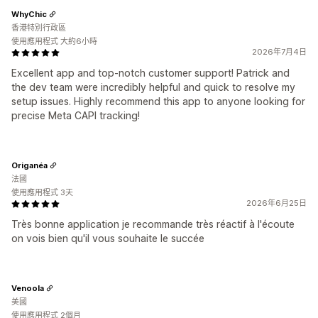
WhyChic
香港特別行政區
使用應用程式 大約6小時
2026年7月4日
Excellent app and top-notch customer support! Patrick and
the dev team were incredibly helpful and quick to resolve my
setup issues. Highly recommend this app to anyone looking for
precise Meta CAPI tracking!
Origanéa
法國
使用應用程式 3天
2026年6月25日
Très bonne application je recommande très réactif à l'écoute
on vois bien qu'il vous souhaite le succée
Venoola
美國
使用應用程式 2個月