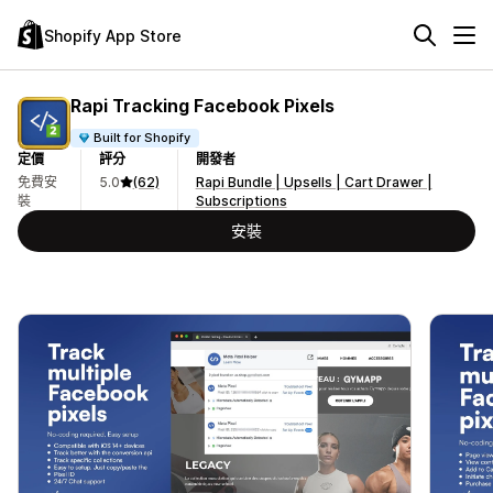
Shopify App Store
Rapi Tracking Facebook Pixels
Built for Shopify
定價
評分
開發者
免費安
5.0
(62)
Rapi Bundle | Upsells | Cart Drawer |
裝
Subscriptions
安裝