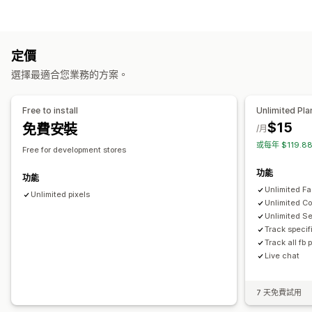
即時追蹤
行為追蹤
活動追蹤
頁面閱覽量
終身價值 (LTV)
目標設定
故障連結
忠誠度分析
客群分析
受眾分群
類似受眾
人口資料
裝置
活動
商品類別
再行銷
行銷和銷售
定價
行銷活動管理
AI 深入分析
行銷歸因
結帳分析
廣告投資報酬率
利潤深入分析
選擇最適合您業務的方案。
像素管理
購買追蹤
漏斗分析
Urchin 流量監視器 (UTM) 追蹤
放棄的購物車
像素追蹤
成效分析
Free to install
Unlimited Pla
$15
免費安裝
成效追蹤
互動指標
ROI 分析
點閱率
轉換追蹤
單次獲客成本
/月
視覺化內容和報告
或每年 $119.
曝光次數
UTM 歸因
流量來源
熱點圖
分析控制面板
自訂控制面板
多家商店報告
基準化分析
Free for development stores
自訂報告
匯出報告
歷程分析
預測
報告排程
通知
功能
功能
GDPR 法規遵循
Unlimited Fa
Unlimited pixels
Unlimited Co
Unlimited S
Track specif
Track all fb 
Live chat
7 天免費試用