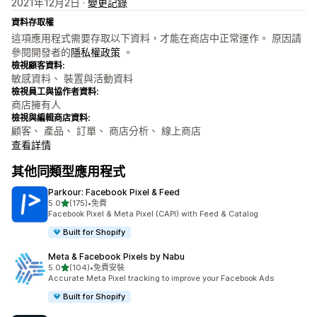
2021年12月2日 ·
變更記錄
資料存取權
這項應用程式需要存取以下資料，才能在商店中正常運作。 原因請
參閱開發者的
隱私權政策
。
檢視顧客資料:
敏感資料、 裝置與活動資料
檢視員工與協作者資料:
商店擁有人
檢視與編輯商店資料:
顧客、 產品、 訂單、 商店分析、 線上商店
查看詳情
其他同類型應用程式
Parkour: Facebook Pixel & Feed
滿分 5 顆星
5.0
(175)
•
免費
共有 175 則評價
Facebook Pixel & Meta Pixel (CAPI) with Feed & Catalog
Built for Shopify
Meta & Facebook Pixels by Nabu
滿分 5 顆星
5.0
(104)
•
免費安裝
共有 104 則評價
Accurate Meta Pixel tracking to improve your Facebook Ads
Built for Shopify