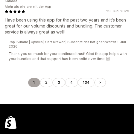
Kanada
Mehr als ein jahr mit der App
29. Juni 2026
Have been using this app for the past two years and it's been
great for our volume discounts and bundling. The customer
service is always great as well!
Rapi Bundle | Upsells | Cart Drawer | Subscriptions hat geantwortet 1. Juli
2026
Thank you so much for your continued trust! Glad the app helps with
your bundles and that support has been solid over time. 🙌
1
2
3
4
134