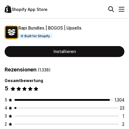
Shopify App Store
Rapi Bundles | BOGOS | Upsells
Built for Shopify
Installieren
Rezensionen
(1.338)
Gesamtbewertung
5
5
1.304
4
23
3
1
2
2