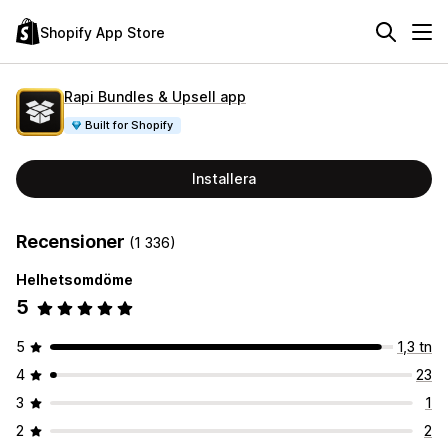
Shopify App Store
Rapi Bundles & Upsell app
Built for Shopify
Installera
Recensioner
(1 336)
Helhetsomdöme
5
5
1,3 tn
4
23
3
1
2
2