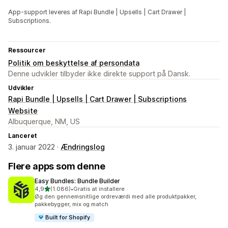
App-support leveres af Rapi Bundle | Upsells | Cart Drawer |
Subscriptions.
Ressourcer
Politik om beskyttelse af persondata
Denne udvikler tilbyder ikke direkte support på Dansk.
Udvikler
Rapi Bundle | Upsells | Cart Drawer | Subscriptions
Website
Albuquerque, NM, US
Lanceret
3. januar 2022 ·
Ændringslog
Flere apps som denne
Easy Bundles: Bundle Builder
ud af 5 stjerner
4,9
(1.086)
•
Gratis at installere
1086 anmeldelser i alt
Øg den gennemsnitlige ordreværdi med alle produktpakker,
pakkebygger, mix og match
Built for Shopify