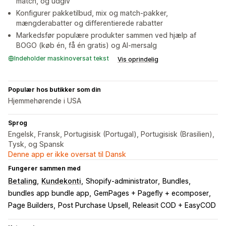
match, og udgiv
Konfigurer pakketilbud, mix og match-pakker,
mængderabatter og differentierede rabatter
Markedsfør populære produkter sammen ved hjælp af
BOGO (køb én, få én gratis) og AI-mersalg
Indeholder maskinoversat tekst
Vis oprindelig
Populær hos butikker som din
Hjemmehørende i USA
Sprog
Engelsk, Fransk, Portugisisk (Portugal), Portugisisk (Brasilien),
Tysk, og Spansk
Denne app er ikke oversat til Dansk
Fungerer sammen med
Betaling
Kundekonti
Shopify-administrator
Bundles
bundles app bundle app
GemPages + Pagefly + ecomposer
Page Builders
Post Purchase Upsell
Releasit COD + EasyCOD