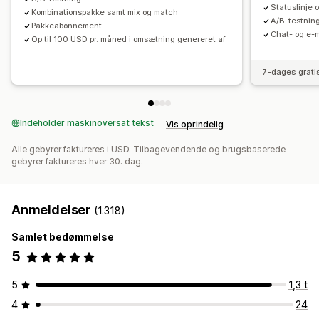
Tilpassede priser
Statuslinje 
Kombinationspakke samt mix og match
A/B-testning
Pakkeabonnement
Chat- og e-m
Op til 100 USD pr. måned i omsætning genereret af
7-dages grati
Indeholder maskinoversat tekst
Vis oprindelig
Alle gebyrer faktureres i USD. Tilbagevendende og brugsbaserede
gebyrer faktureres hver 30. dag.
Anmeldelser
(1.318)
Samlet bedømmelse
5
5
1,3 t
4
24