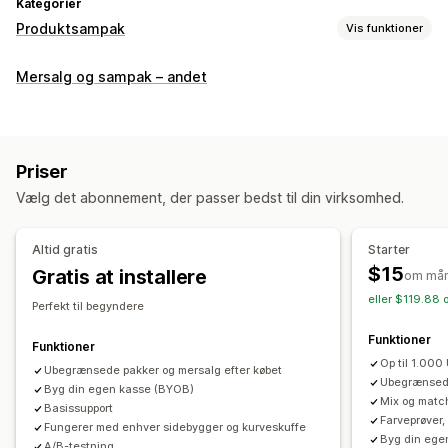
Kategorier
Produktsampak
Vis funktioner
Pakketyper
Mersalg og sampak – andet
Faste pakker
Multipakker
Miks og match-pakker
Pakker med varianter
Pakker med uendelige muligheder
Opret en kasse
Gaveæsker
Lykkepakker
Prøvepakker
Priser
Abonnementskasser
Engrospakker
Mersalgspakker
Vælg det abonnement, der passer bedst til din virksomhed.
Krydssalgspakker
Ofte købt sammen
Relaterede produkter
Digitale produkter
Altid gratis
Starter
Fysiske produkter
Tilpassede pakker
$15
Gratis at installere
om må
Priser, du kan angive
eller $119.88 
Perfekt til begyndere
Faste priser
Differentieret prissætning
Funktioner
Antalsbegrænsning
Rabatter
Mængderabatter
Funktioner
Op til 1.000
Faste rabatter
Ubegrænsede pakker og mersalg efter købet
Procentrabatter
Rabatter i indkøbskurv
Ubegrænsed
Byg din egen kasse (BYOB)
Gratis levering
Køb én, og få én gratis
Abonnementer
Mix og match
Basissupport
Farveprøver,
Massepriser
Engrospriser
Dynamiske priser
Fungerer med enhver sidebygger og kurveskuffe
Byg din ege
A/B-testning