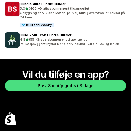
BundleSuite Bundle Builder
ud af 5 stjerner
5,0
(463)
•
Gratis abonnement tilgængeligt
463 anmeldelser i alt
Opbygning af Mix and Match-pakker, hurtig overførsel af pakker på
24 timer
Built for Shopify
Build Your Own Bundle Builder
ud af 5 stjerner
4,9
(55)
•
Gratis abonnement tilgængeligt
55 anmeldelser i alt
Pakkeopbygger tilbyder bland selv-pakker, Build a Box og BYOB
Vil du tilføje en app?
Prøv Shopify gratis i 3 dage