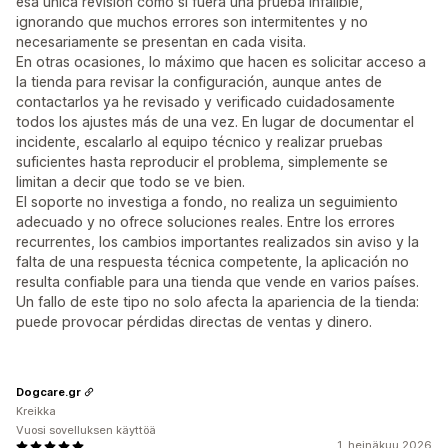
esa única revisión como si fuera una prueba infalible,
ignorando que muchos errores son intermitentes y no
necesariamente se presentan en cada visita.
En otras ocasiones, lo máximo que hacen es solicitar acceso a
la tienda para revisar la configuración, aunque antes de
contactarlos ya he revisado y verificado cuidadosamente
todos los ajustes más de una vez. En lugar de documentar el
incidente, escalarlo al equipo técnico y realizar pruebas
suficientes hasta reproducir el problema, simplemente se
limitan a decir que todo se ve bien.
El soporte no investiga a fondo, no realiza un seguimiento
adecuado y no ofrece soluciones reales. Entre los errores
recurrentes, los cambios importantes realizados sin aviso y la
falta de una respuesta técnica competente, la aplicación no
resulta confiable para una tienda que vende en varios países.
Un fallo de este tipo no solo afecta la apariencia de la tienda:
puede provocar pérdidas directas de ventas y dinero.
Dogcare.gr
Kreikka
Vuosi sovelluksen käyttöä
1. heinäkuu 2026