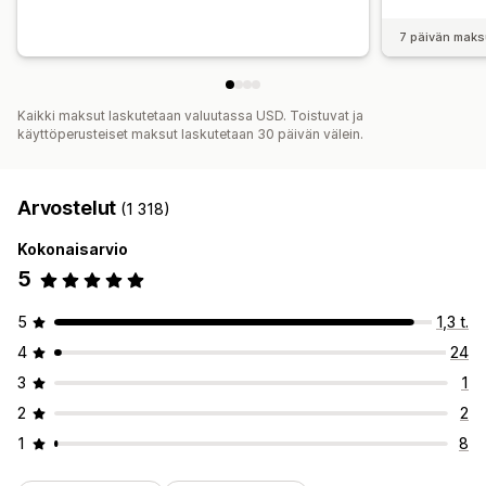
7 päivän maks
Kaikki maksut laskutetaan valuutassa USD. Toistuvat ja
käyttöperusteiset maksut laskutetaan 30 päivän välein.
Arvostelut
(1 318)
Kokonaisarvio
5
5
1,3 t.
4
24
3
1
2
2
1
8