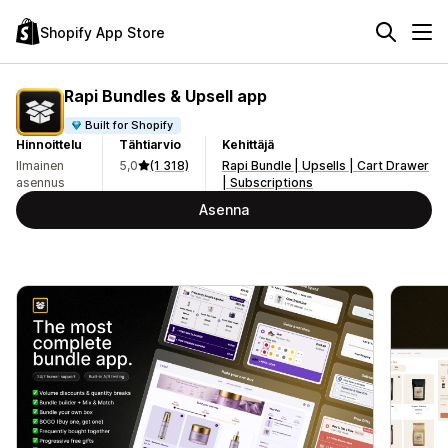
Shopify App Store
Rapi Bundles & Upsell app
Built for Shopify
Hinnoittelu
Tähtiarvio
Kehittäjä
Ilmainen
5,0
(1 318)
Rapi Bundle | Upsells | Cart Drawer
asennus
| Subscriptions
Asenna