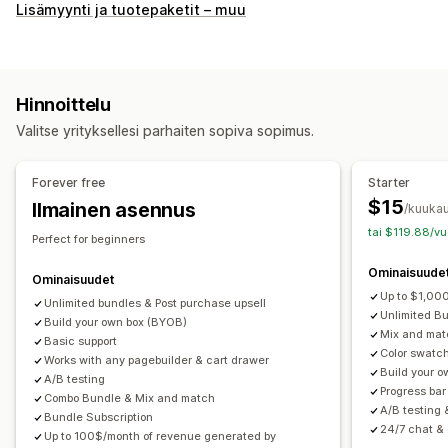
Tuotepakettityypit
Lisämyynti ja tuotepaketit – muu
Kiinteät tuotepaketit
Monipakkaukset
Sekoita ja yhdistä -paketit
Varianttipaketit
Rajattomat valintapaketit
Kokoa laatikko
Lahjalaatikot
Hinnoittelu
Mysteerilaatikot
Näytepaketit
Tilauslaatikot
Valitse yrityksellesi parhaiten sopiva sopimus.
Tukkutuotepaketit
Lisämyyntipaketit
Ristiinmyyntipaketit
Usein yhdessä ostetut tuotteet
Forever free
Starter
Vastaavat tuotteet
Digitaaliset tuotteet
$15
Ilmainen asennus
/kuukau
Fyysiset tuotteet
Mukautetut tuotepaketit
tai $119.88/vu
Perfect for beginners
Hinnoitteluvaihtoehdot
Ominaisuude
Kiinteä hinnoittelu
Porrastettu hinnoittelu
Ominaisuudet
Up to $1,000
Määräalennukset
Unlimited bundles & Post purchase upsell
Alennukset
Volyymialennukset
Unlimited B
Build your own box (BYOB)
Kiinteät alennukset
Prosenttialennukset
Korialennukset
Mix and matc
Basic support
Color swatch
Ilmainen toimitus
Kaksi yhden hinnalla
Tilaukset
Works with any pagebuilder & cart drawer
Build your 
A/B testing
Tukkuerät
Tukkuhinnoittelu
Dynaaminen hinnoittelu
Progress bar
Combo Bundle & Mix and match
Mukautettu hinnoittelu
A/B testing 
Bundle Subscription
24/7 chat & 
Up to 100$/month of revenue generated by