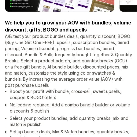
We help you to grow your AOV with bundles, volume
discount, gifts, BOGO and upsells
A/B test your product bundles deals, quantity discount, BOGO
(Buy One Get One FREE), upsells, subscription bundles, tiered
pricing, Volume discount, progress bar bundles, tiered
discount, Bundle & Bulk, frequently bought together & Quantity
Breaks. Select a product add on, add quantity breaks (OCU)
or a free gift bundle, AI bundle builder, discounted prices, mix
and match, customize the style using color swatches &
bundels. By increasing the average order value (AOV) with
post purchase upsells
Boost your profit with bundle, cross-sell, sweet upsells,
coupon & BOGO offers
No-coding required. Add a combo bundle builder or volume
discounts & publish
Select your product bundles, add quantity breaks, mix and
match & publish
Set up bundle deals, Mix & Match bundles, quantity breaks,