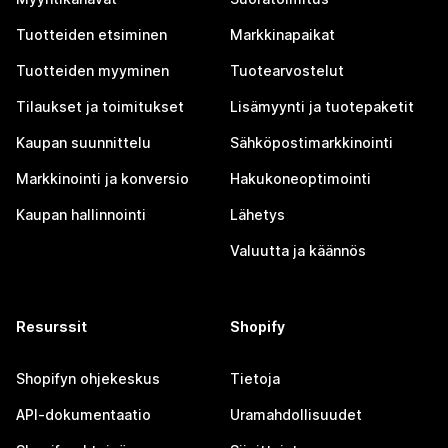
Tuotteiden etsiminen
Markkinapaikat
Tuotteiden myyminen
Tuotearvostelut
Tilaukset ja toimitukset
Lisämyynti ja tuotepaketit
Kaupan suunnittelu
Sähköpostimarkkinointi
Markkinointi ja konversio
Hakukoneoptimointi
Kaupan hallinnointi
Lähetys
Valuutta ja käännös
Resurssit
Shopify
Shopifyn ohjekeskus
Tietoja
API-dokumentaatio
Uramahdollisuudet