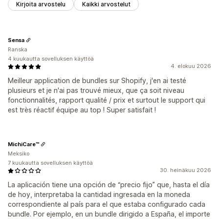
Kirjoita arvostelu
Kaikki arvostelut
Sensa
Ranska
4 kuukautta sovelluksen käyttöä
4. elokuu 2026
Meilleur application de bundles sur Shopify, j'en ai testé
plusieurs et je n'ai pas trouvé mieux, que ça soit niveau
fonctionnalités, rapport qualité / prix et surtout le support qui
est très réactif équipe au top ! Super satisfait !
MichiCare™
Meksiko
7 kuukautta sovelluksen käyttöä
30. heinäkuu 2026
La aplicación tiene una opción de “precio fijo” que, hasta el día
de hoy, interpretaba la cantidad ingresada en la moneda
correspondiente al país para el que estaba configurado cada
bundle. Por ejemplo, en un bundle dirigido a España, el importe