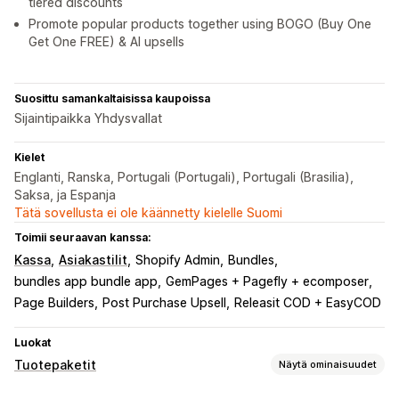
tiered discounts
Promote popular products together using BOGO (Buy One
Get One FREE) & AI upsells
Suosittu samankaltaisissa kaupoissa
Sijaintipaikka Yhdysvallat
Kielet
Englanti, Ranska, Portugali (Portugali), Portugali (Brasilia),
Saksa, ja Espanja
Tätä sovellusta ei ole käännetty kielelle Suomi
Toimii seuraavan kanssa:
Kassa
Asiakastilit
Shopify Admin
Bundles
bundles app bundle app
GemPages + Pagefly + ecomposer
Page Builders
Post Purchase Upsell
Releasit COD + EasyCOD
Luokat
Tuotepaketit
Näytä ominaisuudet