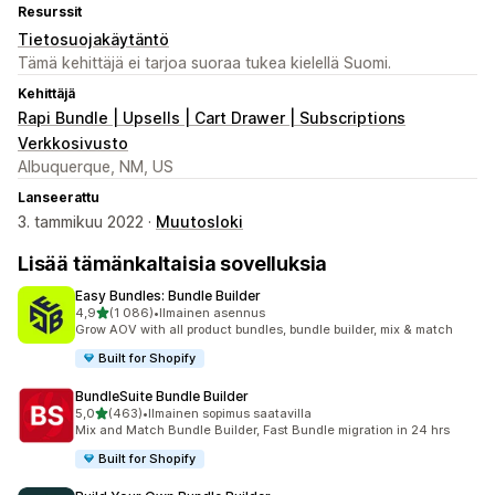
Resurssit
Tietosuojakäytäntö
Tämä kehittäjä ei tarjoa suoraa tukea kielellä Suomi.
Kehittäjä
Rapi Bundle | Upsells | Cart Drawer | Subscriptions
Verkkosivusto
Albuquerque, NM, US
Lanseerattu
3. tammikuu 2022 ·
Muutosloki
Lisää tämänkaltaisia sovelluksia
Easy Bundles: Bundle Builder
/ 5 tähteä
4,9
(1 086)
•
Ilmainen asennus
1086 arvostelua yhteensä
Grow AOV with all product bundles, bundle builder, mix & match
Built for Shopify
BundleSuite Bundle Builder
/ 5 tähteä
5,0
(463)
•
Ilmainen sopimus saatavilla
463 arvostelua yhteensä
Mix and Match Bundle Builder, Fast Bundle migration in 24 hrs
Built for Shopify