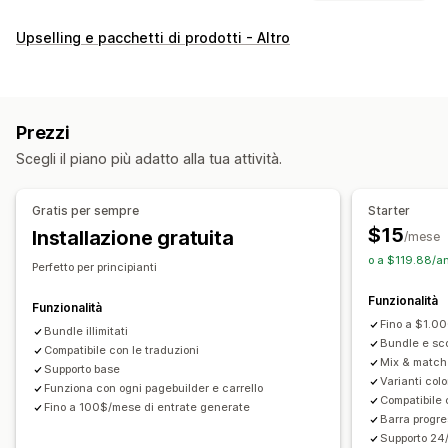
Tipi di pacchetti
Upselling e pacchetti di prodotti - Altro
Pacchetti fissi
Multipack
Pacchetti mix-and-match
Pacchetti di varianti
Pacchetti con opzioni infinite
Crea una confezione
Scatole e cofanetti regalo
Prezzi
Mistery box
Confezioni di campioncini
Scegli il piano più adatto alla tua attività.
Box in abbonamento
Pacchetti all’ingrosso
Pacchetti di upselling
Pacchetti di cross-selling
Gratis per sempre
Starter
Spesso acquistati insieme
Prodotti correlati
$15
Installazione gratuita
/mese
Prodotti digitali
Prodotti fisici
Pacchetti personalizzati
o a $119.88/an
Perfetto per principianti
Prezzi impostabili
Funzionalità
Prezzi fissi
Prezzi a più livelli
Scaglioni di quantità
Sconti
Funzionalità
Fino a $1.00
Sconti sui volumi
Bundle illimitati
Sconti forfettari
Sconti percentuali
Bundle e scon
Compatibile con le traduzioni
Sconti sul carrello
Spedizione gratuita
Mix & match 
Supporto base
Varianti colo
Paga uno, prendi due
Abbonamenti
Prezzi in blocco
Funziona con ogni pagebuilder e carrello
Compatibile 
Fino a 100$/mese di entrate generate
Prezzi all’ingrosso
Prezzi dinamici
Prezzi personalizzati
Barra progre
Supporto 24/