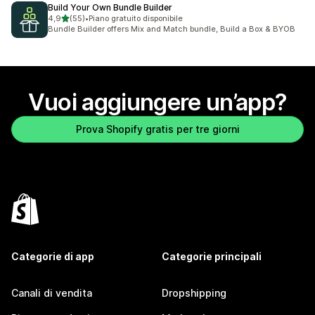
Build Your Own Bundle Builder
stelle su 5
4,9
(55)
•
Piano gratuito disponibile
55 recensioni totali
Bundle Builder offers Mix and Match bundle, Build a Box & BYOB
Vuoi aggiungere un’app?
Prova Shopify gratis per tre giorni
Categorie di app
Categorie principali
Canali di vendita
Dropshipping