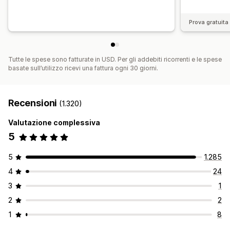
Prova gratuita 
Tutte le spese sono fatturate in USD. Per gli addebiti ricorrenti e le spese
basate sull’utilizzo ricevi una fattura ogni 30 giorni.
Recensioni
(1.320)
Valutazione complessiva
5
5
1.285
4
24
3
1
2
2
1
8