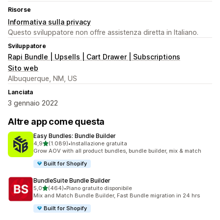
Risorse
Informativa sulla privacy
Questo sviluppatore non offre assistenza diretta in Italiano.
Sviluppatore
Rapi Bundle | Upsells | Cart Drawer | Subscriptions
Sito web
Albuquerque, NM, US
Lanciata
3 gennaio 2022
Altre app come questa
Easy Bundles: Bundle Builder
stelle su 5
4,9
(1.089)
•
Installazione gratuita
1089 recensioni totali
Grow AOV with all product bundles, bundle builder, mix & match
Built for Shopify
BundleSuite Bundle Builder
stelle su 5
5,0
(464)
•
Piano gratuito disponibile
464 recensioni totali
Mix and Match Bundle Builder, Fast Bundle migration in 24 hrs
Built for Shopify