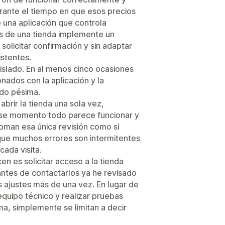
urante el tiempo en que esos precios
e una aplicación que controla
s de una tienda implemente un
n solicitar confirmación y sin adaptar
stentes.
islado. En al menos cinco ocasiones
nados con la aplicación y la
ido pésima.
abrir la tienda una sola vez,
se momento todo parece funcionar y
oman esa única revisión como si
 que muchos errores son intermitentes
ada visita.
n es solicitar acceso a la tienda
antes de contactarlos ya he revisado
 ajustes más de una vez. En lugar de
equipo técnico y realizar pruebas
ma, simplemente se limitan a decir