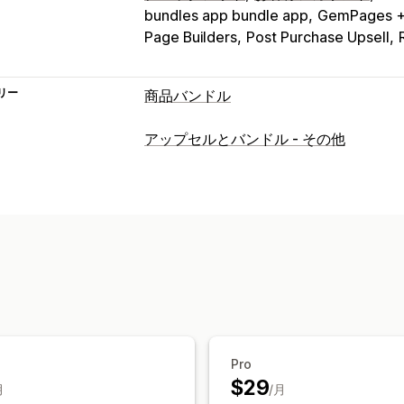
bundles app bundle app
GemPages +
Page Builders
Post Purchase Upsell
リー
商品バンドル
バンドルタイプ
アップセルとバンドル - その他
固定バンドル
マルチパック
組み合わ
オプション無制限バンドル
ボックスを
ミステリーボックス・福袋
サンプルパ
アップセルバンドル
クロスセルバンド
関連商品
デジタル商品
有形商品
カス
設定可能な価格設定方式
固定価格設定
段階的な価格設定
数量
ボリュームディスカウント
一律割引
Pro
カートディスカウント
無料配送
BOG
$29
月
動的価格設定
カスタム価格
/月