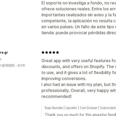
El soporte no investiga a fondo, no r
ofrece soluciones reales. Entre los er
importantes realizados sin aviso y la 
competente, la aplicación no resulta 
en varios países. Un fallo de este tipo 
tienda: puede provocar pérdidas direc
re.gr
ャ
Great app with very useful features f
の使用期間：約1年
discounts, and offers on Shopify. The s
to use, and it gives a lot of flexibility
improving conversions.
I also had an issue with my plan, but t
professionally. Overall, very happy wi
recommended!
Rapi Bundle | Upsells | Cart Drawer | Su
Thank you so much for this amazing feedba