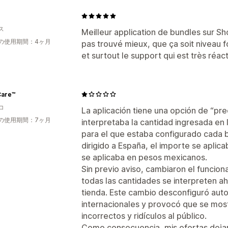
ス
Meilleur application de bundles sur Shop
の使用期間：4ヶ月
pas trouvé mieux, que ça soit niveau fo
et surtout le support qui est très réacti
Care™
コ
La aplicación tiene una opción de “prec
の使用期間：7ヶ月
interpretaba la cantidad ingresada en
para el que estaba configurado cada 
dirigido a España, el importe se aplica
se aplicaba en pesos mexicanos.
Sin previo aviso, cambiaron el funcio
todas las cantidades se interpreten ah
tienda. Este cambio desconfiguró au
internacionales y provocó que se mo
incorrectos y ridículos al público.
Como consecuencia, mis ofertas deja