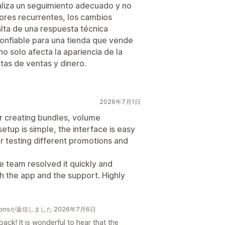
ealiza un seguimiento adecuado y no
rores recurrentes, los cambios
falta de una respuesta técnica
confiable para una tienda que vende
no solo afecta la apariencia de la
tas de ventas y dinero.
2026年7月1日
or creating bundles, volume
etup is simple, the interface is easy
 for testing different promotions and
he team resolved it quickly and
th the app and the support. Highly
bscriptionsが返信しました 2026年7月6日
ck! It is wonderful to hear that the