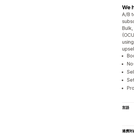
We h
A/B t
subsc
Bulk,
(OCU)
using
upsel
Boo
No-
Sel
Set
Pr
言語
連携対