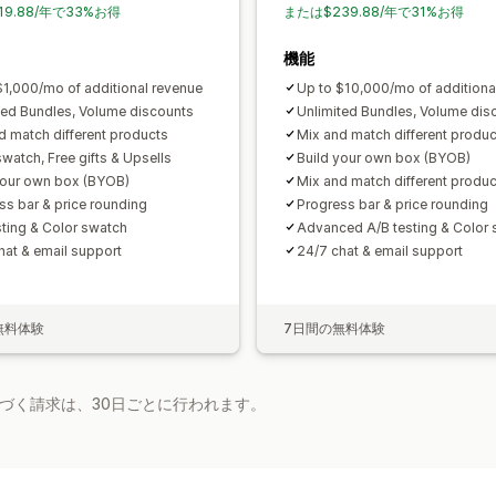
19.88/年で33%お得
または$239.88/年で31%お得
機能
$1,000/mo of additional revenue
Up to $10,000/mo of additiona
ted Bundles, Volume discounts
Unlimited Bundles, Volume dis
d match different products
Mix and match different produc
swatch, Free gifts & Upsells
Build your own box (BYOB)
your own box (BYOB)
Mix and match different produc
ss bar & price rounding
Progress bar & price rounding
sting & Color swatch
Advanced A/B testing & Color
hat & email support
24/7 chat & email support
無料体験
7日間の無料体験
基づく請求は、30日ごとに行われます。