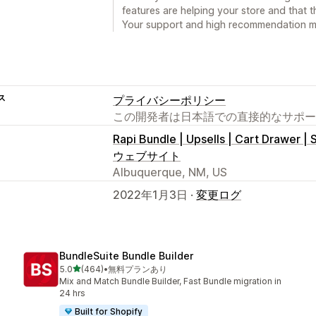
features are helping your store and that t
Your support and high recommendation me
ス
プライバシーポリシー
この開発者は日本語での直接的なサポー
Rapi Bundle | Upsells | Cart Drawer | 
ウェブサイト
Albuquerque, NM, US
2022年1月3日 ·
変更ログ
BundleSuite Bundle Builder
5つ星中
5.0
(464)
•
無料プランあり
合計レビュー数：464件
Mix and Match Bundle Builder, Fast Bundle migration in
24 hrs
Built for Shopify