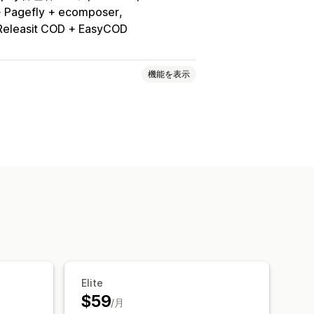
 Pagefly + ecomposer
Releasit COD + EasyCOD
機能を表示
せバンドル
バリエーションバンドル
作成
ギフトボックス
ック
定期購入ボックス
卸売バンドル
ル
よく合わせて買われている商品
タムバンドル
割引
ディスカウント
割引率によるディスカウント
Elite
O
定期購入
一括価格設定
卸売価格
$59
/月