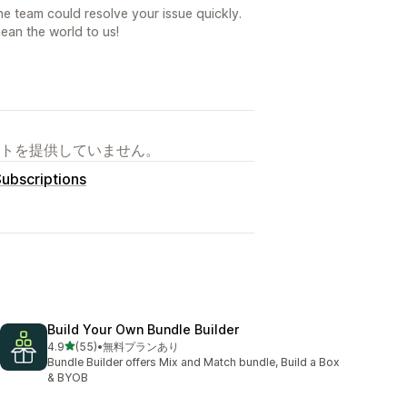
he team could resolve your issue quickly.
an the world to us!
トを提供していません。
Subscriptions
Build Your Own Bundle Builder
5つ星中
4.9
(55)
•
無料プランあり
合計レビュー数：55件
Bundle Builder offers Mix and Match bundle, Build a Box
& BYOB