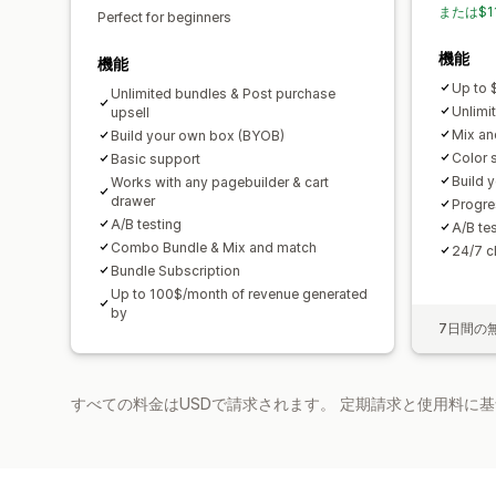
または$1
Perfect for beginners
機能
機能
Up to 
Unlimited bundles & Post purchase
Unlimi
upsell
Mix an
Build your own box (BYOB)
Color 
Basic support
Build 
Works with any pagebuilder & cart
drawer
Progre
A/B testing
A/B te
Combo Bundle & Mix and match
24/7 c
Bundle Subscription
Up to 100$/month of revenue generated
by
7日間の
すべての料金はUSDで請求されます。 定期請求と使用料に