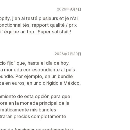
2026年8月4日
ify, j'en ai testé plusieurs et je n'ai
nctionnalités, rapport qualité / prix
f équipe au top ! Super satisfait !
2026年7月30日
io fijo” que, hasta el día de hoy,
 la moneda correspondiente al país
bundle. Por ejemplo, en un bundle
ba en euros; en uno dirigido a México,
namiento de esta opción para que
ora en la moneda principal de la
tomáticamente mis bundles
straran precios completamente
ron de funcionar correctamente y