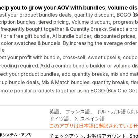
elp you to grow your AOV with bundles, volume dis
est your product bundles deals, quantity discount, BOGO (B
ription bundles, tiered pricing, Volume discount, progress b
 frequently bought together & Quantity Breaks. Select a pr
 or a free gift bundle, AI bundle builder, discounted prices
 color swatches & bundels. By increasing the average order
ls
st your profit with bundle, cross-sell, sweet upsells, cou
coding required. Add a combo bundle builder or volume dis
ect your product bundles, add quantity breaks, mix and mat
 up bundle deals, Mix & Match bundles, quantity breaks, tie
omote popular products together using BOGO (Buy One Get 
英語、 フランス語、 ポルトガル語 (ポル
ドイツ語、と スペイン語
このアプリは日本語に翻訳されていませ
象システム・アプリ
チェックアウト
お客様アカウント
Sh