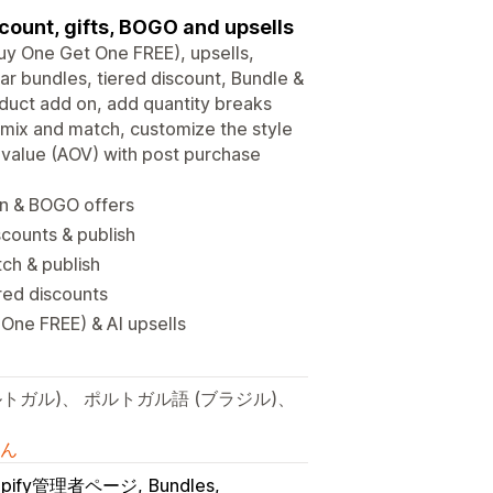
count, gifts, BOGO and upsells
uy One Get One FREE), upsells,
ar bundles, tiered discount, Bundle &
oduct add on, add quantity breaks
, mix and match, customize the style
 value (AOV) with post purchase
pon & BOGO offers
counts & publish
ch & publish
red discounts
One FREE) & AI upsells
トガル)、 ポルトガル語 (ブラジル)、
ん
opify管理者ページ
Bundles