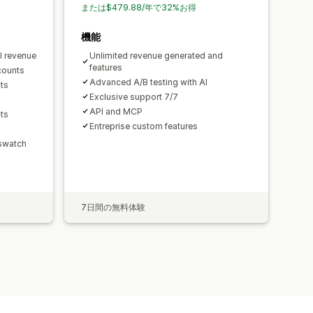
または$479.88/年で32%お得
機能
l revenue
Unlimited revenue generated and
features
counts
Advanced A/B testing with AI
ts
Exclusive support 7/7
API and MCP
ts
Entreprise custom features
 swatch
7日間の無料体験