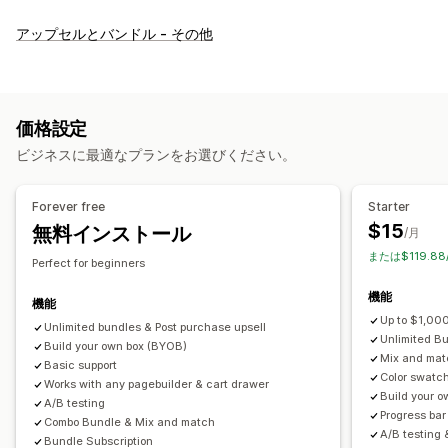
バンドルタイプ
アップセルとバンドル - その他
固定バンドル
マルチパック
組み合わせバンドル
バリエーションバンドル
オプション無制限バンドル
ボックスを作成
ギフトボックス
ミステリーボックス・福袋
価格設定
サンプルパック
定期購入ボックス
卸売バンドル
ビジネスに最適なプランをお選びください。
アップセルバンドル
クロスセルバンドル
よく合わせて買われている商品
関連商品
デジタル商品
Forever free
Starter
有形商品
カスタムバンドル
$15
無料インストール
/月
設定可能な価格設定方式
または$119.8
Perfect for beginners
固定価格設定
段階的な価格設定
数量割引
ディスカウント
機能
ボリュームディスカウント
一律割引
機能
Up to $1,000
割引率によるディスカウント
Unlimited bundles & Post purchase upsell
カートディスカウント
無料配送
Unlimited B
Build your own box (BYOB)
BOGO
定期購入
一括価格設定
卸売価格
動的価格設定
Mix and matc
Basic support
Color swatch
カスタム価格
Works with any pagebuilder & cart drawer
Build your 
A/B testing
Progress bar
Combo Bundle & Mix and match
A/B testing 
Bundle Subscription