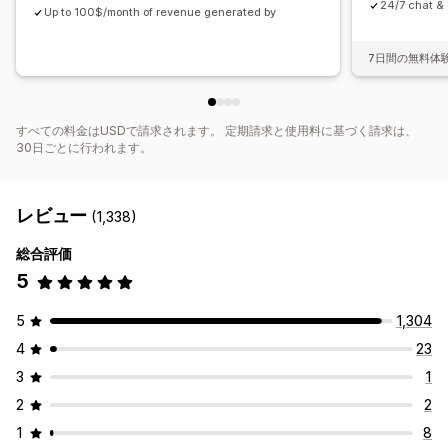
24/7 chat & 
Up to 100$/month of revenue generated by
7日間の無料体
すべての料金はUSDで請求されます。 定期請求と使用料に基づく請求は、
30日ごとに行われます。
レビュー
(1,338)
総合評価
5
5
1,304
4
23
3
1
2
2
1
8