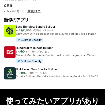
公開日
2022年1月3日 ·
変更ログ
類似のアプリ
Easy Bundles: Bundle Builder
5つ星中
4.9
(1,099)
•
無料インストール
合計レビュー数：1099件
Grow AOV with all product bundles, bundle builder, mix & match
Built for Shopify
BundleSuite Bundle Builder
5つ星中
5.0
(464)
•
無料プランあり
合計レビュー数：464件
Mix and Match Bundle Builder, Fast Bundle migration in 24 hrs
Built for Shopify
Build Your Own Bundle Builder
5つ星中
4.9
(55)
•
無料プランあり
合計レビュー数：55件
Bundle Builder offers Mix and Match bundle, Build a Box & BYOB
使ってみたいアプリがあり