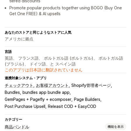
tiered discounts
Promote popular products together using BOGO (Buy One
Get One FREE) & AI upsells
あなたのストアと同じようなストアに人気
アメリカに拠点
言語
英語、 フランス語、 ポルトガル語 (ポルトガル)、 ポルトガル語
(ブラジル)、 ドイツ語、と スペイン語
このアプリは日本語に翻訳されていません
連携対象システム・アプリ
チェックアウト
お客様アカウント
Shopify管理者ページ
Bundles
bundles app bundle app
GemPages + Pagefly + ecomposer
Page Builders
Post Purchase Upsell
Releasit COD + EasyCOD
カテゴリー
商品バンドル
機能を表示