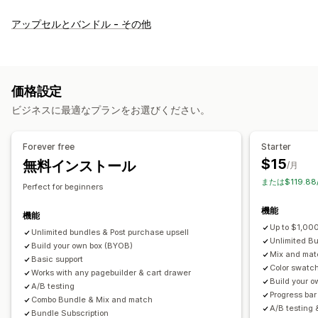
バンドルタイプ
アップセルとバンドル - その他
固定バンドル
マルチパック
組み合わせバンドル
バリエーションバンドル
オプション無制限バンドル
ボックスを作成
ギフトボックス
ミステリーボックス・福袋
価格設定
サンプルパック
定期購入ボックス
卸売バンドル
ビジネスに最適なプランをお選びください。
アップセルバンドル
クロスセルバンドル
よく合わせて買われている商品
関連商品
デジタル商品
Forever free
Starter
有形商品
カスタムバンドル
$15
無料インストール
/月
設定可能な価格設定方式
または$119.8
Perfect for beginners
固定価格設定
段階的な価格設定
数量割引
ディスカウント
機能
ボリュームディスカウント
一律割引
機能
Up to $1,000
割引率によるディスカウント
Unlimited bundles & Post purchase upsell
カートディスカウント
無料配送
Unlimited B
Build your own box (BYOB)
BOGO
定期購入
一括価格設定
卸売価格
動的価格設定
Mix and matc
Basic support
Color swatch
カスタム価格
Works with any pagebuilder & cart drawer
Build your 
A/B testing
Progress bar
Combo Bundle & Mix and match
A/B testing 
Bundle Subscription