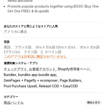
tiered discounts
Promote popular products together using BOGO (Buy One
Get One FREE) & AI upsells
あなたのストアと同じようなストアに人気
アメリカに拠点
言語
英語、 フランス語、 ポルトガル語 (ポルトガル)、 ポルトガル語
(ブラジル)、 ドイツ語、と スペイン語
このアプリは日本語に翻訳されていません
連携対象システム・アプリ
チェックアウト
お客様アカウント
Shopify管理者ページ
Bundles
bundles app bundle app
GemPages + Pagefly + ecomposer
Page Builders
Post Purchase Upsell
Releasit COD + EasyCOD
カテゴリー
商品バンドル
機能を表示