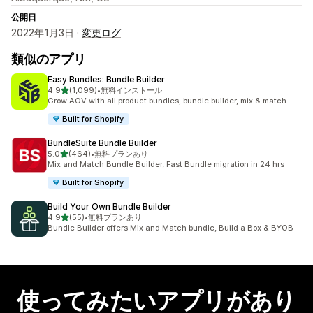
公開日
2022年1月3日 ·
変更ログ
類似のアプリ
Easy Bundles: Bundle Builder
5つ星中
4.9
(1,099)
•
無料インストール
合計レビュー数：1099件
Grow AOV with all product bundles, bundle builder, mix & match
Built for Shopify
BundleSuite Bundle Builder
5つ星中
5.0
(464)
•
無料プランあり
合計レビュー数：464件
Mix and Match Bundle Builder, Fast Bundle migration in 24 hrs
Built for Shopify
Build Your Own Bundle Builder
5つ星中
4.9
(55)
•
無料プランあり
合計レビュー数：55件
Bundle Builder offers Mix and Match bundle, Build a Box & BYOB
使ってみたいアプリがあり