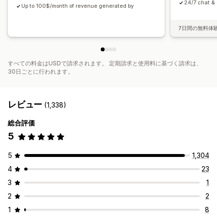
24/7 chat & 
Up to 100$/month of revenue generated by
7日間の無料体
すべての料金はUSDで請求されます。 定期請求と使用料に基づく請求は、
30日ごとに行われます。
レビュー
(1,338)
総合評価
5
5
1,304
4
23
3
1
2
2
1
8