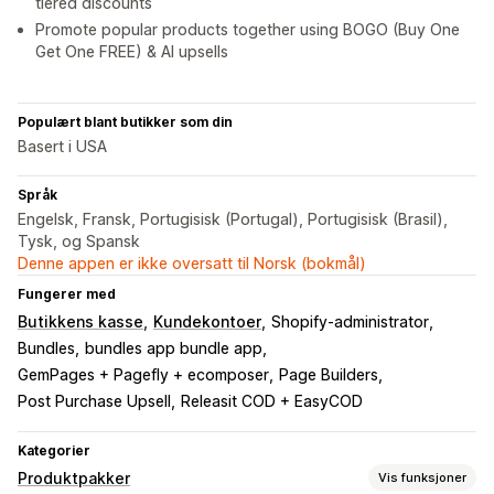
tiered discounts
Promote popular products together using BOGO (Buy One
Get One FREE) & AI upsells
Populært blant butikker som din
Basert i USA
Språk
Engelsk, Fransk, Portugisisk (Portugal), Portugisisk (Brasil),
Tysk, og Spansk
Denne appen er ikke oversatt til Norsk (bokmål)
Fungerer med
Butikkens kasse
Kundekontoer
Shopify-administrator
Bundles
bundles app bundle app
GemPages + Pagefly + ecomposer
Page Builders
Post Purchase Upsell
Releasit COD + EasyCOD
Kategorier
Produktpakker
Vis funksjoner