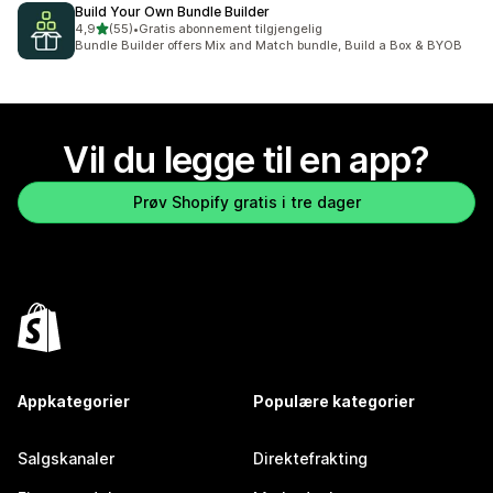
Build Your Own Bundle Builder
av 5 stjerner
4,9
(55)
•
Gratis abonnement tilgjengelig
Totalt 55 omtaler
Bundle Builder offers Mix and Match bundle, Build a Box & BYOB
Vil du legge til en app?
Prøv Shopify gratis i tre dager
Appkategorier
Populære kategorier
Salgskanaler
Direktefrakting