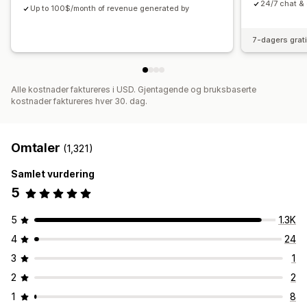
24/7 chat & 
Up to 100$/month of revenue generated by
7-dagers grat
Alle kostnader faktureres i USD. Gjentagende og bruksbaserte
kostnader faktureres hver 30. dag.
Omtaler
(1,321)
Samlet vurdering
5
5
1.3K
4
24
3
1
2
2
1
8