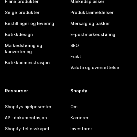
Finne produkter
Markedsplasser
Selge produkter
Produktanmeldelser
Bestillinger og levering
Mersalg og pakker
Butikkdesign
E-postmarkedsføring
Markedsføring og
SEO
konvertering
Frakt
Butikkadministrasjon
Valuta og oversettelse
Ressurser
Shopify
Shopifys hjelpesenter
Om
API-dokumentasjon
Karrierer
Shopify-fellesskapet
Investorer