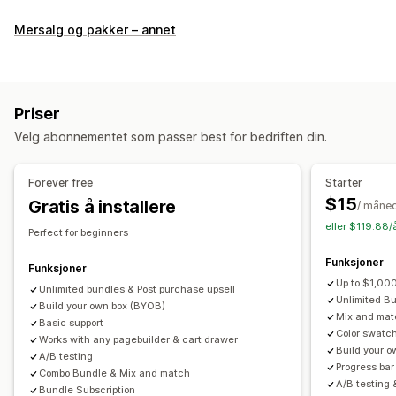
Pakketyper
Mersalg og pakker – annet
Faste pakker
Multipakker
Miks og match-pakker
Variantpakker
Pakker med uendelige alternativer
Sett sammen en eske
Gaveesker
Mysterieesker
Priser
Prøvepakker
Abonnementsesker
Engrospakker
Velg abonnementet som passer best for bedriften din.
Mersalgspakker
Kryssalgspakker
Kjøpes ofte sammen
Relaterte produkter
Digitale produkter
Fysiske produkter
Forever free
Starter
Egendefinerte pakker
$15
Gratis å installere
/ måne
Priser du kan angi
eller $119.88/
Perfect for beginners
Faste priser
Nivåbaserte priser
Kvantumsrabatter
Funksjoner
Rabatter
Volumrabatter
Flate rabatter
Funksjoner
Up to $1,000
Prosentbaserte rabatter
Unlimited bundles & Post purchase upsell
Handlekurvrabatter
Gratis frakt
Unlimited B
Build your own box (BYOB)
Kjøp én, få én gratis
Abonnementer
Masseprissetting
Mix and matc
Basic support
Color swatch
Grossistpriser
Dynamisk prissetting
Tilpasset prissetting
Works with any pagebuilder & cart drawer
Build your 
A/B testing
Progress bar
Combo Bundle & Mix and match
A/B testing 
Bundle Subscription