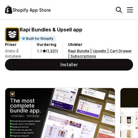
Shopify App Store
Rapi Bundles & Upsell app
Built for Shopify
Priser
Vurdering
Utvikler
Gratis å
5.0
(1,321)
Rapi Bundle | Upsells | Cart Drawer
installere
| Subscriptions
Installer