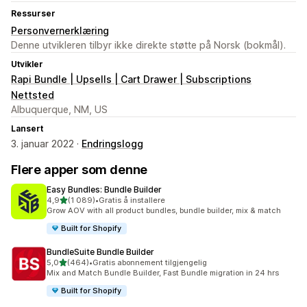
Ressurser
Personvernerklæring
Denne utvikleren tilbyr ikke direkte støtte på Norsk (bokmål).
Utvikler
Rapi Bundle | Upsells | Cart Drawer | Subscriptions
Nettsted
Albuquerque, NM, US
Lansert
3. januar 2022 ·
Endringslogg
Flere apper som denne
Easy Bundles: Bundle Builder
av 5 stjerner
4,9
(1 089)
•
Gratis å installere
Totalt 1089 omtaler
Grow AOV with all product bundles, bundle builder, mix & match
Built for Shopify
BundleSuite Bundle Builder
av 5 stjerner
5,0
(464)
•
Gratis abonnement tilgjengelig
Totalt 464 omtaler
Mix and Match Bundle Builder, Fast Bundle migration in 24 hrs
Built for Shopify