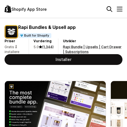
Shopify App Store
Rapi Bundles & Upsell app
Built for Shopify
Priser
Vurdering
Utvikler
Gratis å
5.0
(1,344)
Rapi Bundle | Upsells | Cart Drawer
installere
| Subscriptions
Installer