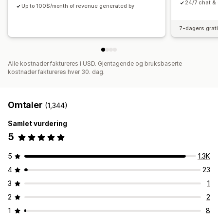
24/7 chat & 
Up to 100$/month of revenue generated by
7-dagers grat
Alle kostnader faktureres i USD. Gjentagende og bruksbaserte
kostnader faktureres hver 30. dag.
Omtaler
(1,344)
Samlet vurdering
5
5
1.3K
4
23
3
1
2
2
1
8