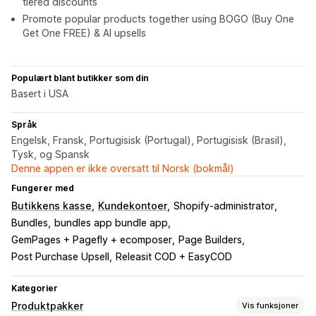
tiered discounts
Promote popular products together using BOGO (Buy One
Get One FREE) & AI upsells
Populært blant butikker som din
Basert i USA
Språk
Engelsk, Fransk, Portugisisk (Portugal), Portugisisk (Brasil),
Tysk, og Spansk
Denne appen er ikke oversatt til Norsk (bokmål)
Fungerer med
Butikkens kasse
Kundekontoer
Shopify-administrator
Bundles
bundles app bundle app
GemPages + Pagefly + ecomposer
Page Builders
Post Purchase Upsell
Releasit COD + EasyCOD
Kategorier
Produktpakker
Vis funksjoner