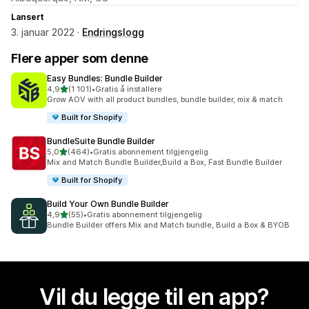
Lansert
3. januar 2022 ·
Endringslogg
Flere apper som denne
Easy Bundles: Bundle Builder
av 5 stjerner
4,9
(1 101)
•
Gratis å installere
Totalt 1101 omtaler
Grow AOV with all product bundles, bundle builder, mix & match
Built for Shopify
BundleSuite Bundle Builder
av 5 stjerner
5,0
(464)
•
Gratis abonnement tilgjengelig
Totalt 464 omtaler
Mix and Match Bundle Builder,Build a Box, Fast Bundle Builder
Built for Shopify
Build Your Own Bundle Builder
av 5 stjerner
4,9
(55)
•
Gratis abonnement tilgjengelig
Totalt 55 omtaler
Bundle Builder offers Mix and Match bundle, Build a Box & BYOB
Vil du legge til en app?