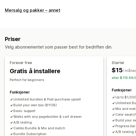
Pakketyper
Mersalg og pakker – annet
Faste pakker
Multipakker
Miks og match-pakker
Variantpakker
Pakker med uendelige alternativer
Sett sammen en eske
Gaveesker
Mysterieesker
Priser
Prøvepakker
Abonnementsesker
Engrospakker
Velg abonnementet som passer best for bedriften din.
Mersalgspakker
Kryssalgspakker
Kjøpes ofte sammen
Relaterte produkter
Digitale produkter
Fysiske produkter
Forever free
Starter
Egendefinerte pakker
$15
Gratis å installere
/ måne
Priser du kan angi
eller $119.88/
Perfect for beginners
Faste priser
Nivåbaserte priser
Kvantumsrabatter
Funksjoner
Rabatter
Volumrabatter
Flate rabatter
Funksjoner
Up to $1,000
Prosentbaserte rabatter
Unlimited bundles & Post purchase upsell
Handlekurvrabatter
Gratis frakt
Unlimited B
Build your own box (BYOB)
Kjøp én, få én gratis
Abonnementer
Masseprissetting
Mix and matc
Basic support
Color swatch
Grossistpriser
Dynamisk prissetting
Tilpasset prissetting
Works with any pagebuilder & cart drawer
Build your 
A/B testing
Progress bar
Combo Bundle & Mix and match
A/B testing 
Bundle Subscription