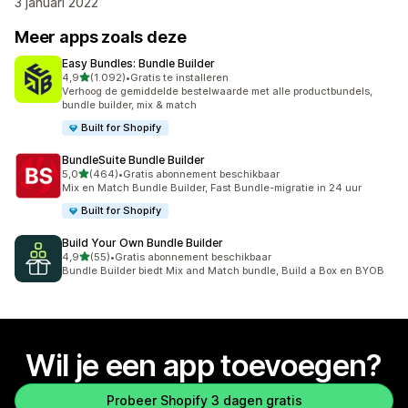
3 januari 2022
Meer apps zoals deze
Easy Bundles: Bundle Builder
van 5 sterren
4,9
(1.092)
•
Gratis te installeren
1092 recensies in totaal
Verhoog de gemiddelde bestelwaarde met alle productbundels,
bundle builder, mix & match
Built for Shopify
BundleSuite Bundle Builder
van 5 sterren
5,0
(464)
•
Gratis abonnement beschikbaar
464 recensies in totaal
Mix en Match Bundle Builder, Fast Bundle-migratie in 24 uur
Built for Shopify
Build Your Own Bundle Builder
van 5 sterren
4,9
(55)
•
Gratis abonnement beschikbaar
55 recensies in totaal
Bundle Builder biedt Mix and Match bundle, Build a Box en BYOB
Wil je een app toevoegen?
Probeer Shopify 3 dagen gratis