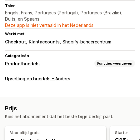
Talen
Engels, Frans, Portugees (Portugal), Portugees (Brazilië),
Duits, en Spaans
Deze app is niet vertaald in het Nederlands
Werkt met
Checkout
Klantaccounts
Shopify-beheercentrum
Categorieën
Productbundels
Functies weergeven
Soorten bundels
Upselling en bundels - Anders
Vaste bundels
Multipacks
Mix-and-match-bundels
Variantbundels
Bundels met oneindige opties
Zelf samenstellen
Cadeauboxen
Mysteryboxen
Prijs
Proefpakketten
Abonnementsboxen
Kies het abonnement dat het beste bij je bedrijf past.
Groothandelsbundels
Upsell-bundels
Cross-sell-bundels
Vaak samen gekocht
Gerelateerde producten
Voor altijd gratis
Starter
Digitale producten
Fysieke producten
Bundels op maat