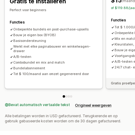
$15
Gratis te installeren
/maand
Prijzen die je kunt instellen
of $119.88/ja
Perfect voor beginners
Vaste prijzen
Gedifferentieerde prijzen
Functies
Kwantumkortingen
Kortingen
Volumekortingen
Functies
Tot $ 1.000
Forfaitaire kortingen
Onbeperkte bundels en post-purchase-upsells
Percentagekortingen
Onbeperkte 
Bouw je eigen box (BYOB)
Winkelwagenkortingen
Gratis verzending
Mix en matc
Basisondersteuning
Kleurstalen,
Twee voor de prijs van één
Abonnementen
Bulkprijzen
Werkt met elke paginabouwer en winkelwagen-
Bouw je eig
drawer
Groothandelsprijzen
Dynamische prijzen
Voortgangsba
A/B-testen
Aangepaste prijzen
A/B-testen 
Combobundel en mix and match
24/7 chat- 
Bundelabonnement
Tot $ 100/maand aan omzet gegenereerd door
Gratis proefp
Bevat automatisch vertaalde tekst
Origineel weergeven
Alle betalingen worden in USD gefactureerd. Terugkerende en op
gebruik gebaseerde kosten worden om de 30 dagen gefactureerd.