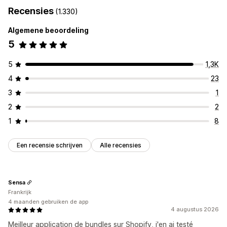
Recensies
(1.330)
Algemene beoordeling
5
5
1,3K
4
23
3
1
2
2
1
8
Een recensie schrijven
Alle recensies
Sensa
Frankrijk
4 maanden gebruiken de app
4 augustus 2026
Meilleur application de bundles sur Shopify, j'en ai testé