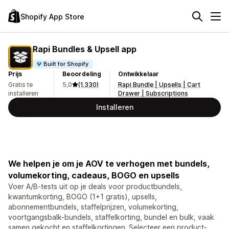
Shopify App Store
Rapi Bundles & Upsell app
Built for Shopify
Prijs
Beoordeling
Ontwikkelaar
Gratis te
5,0
(1.330)
Rapi Bundle | Upsells | Cart
installeren
Drawer | Subscriptions
Installeren
We helpen je om je AOV te verhogen met bundels,
volumekorting, cadeaus, BOGO en upsells
Voer A/B-tests uit op je deals voor productbundels,
kwantumkorting, BOGO (1+1 gratis), upsells,
abonnementbundels, staffelprijzen, volumekorting,
voortgangsbalk-bundels, staffelkorting, bundel en bulk, vaak
samen gekocht en staffelkortingen. Selecteer een product-