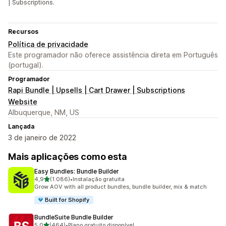
| Subscriptions.
Recursos
Política de privacidade
Este programador não oferece assistência direta em Português
(portugal).
Programador
Rapi Bundle | Upsells | Cart Drawer | Subscriptions
Website
Albuquerque, NM, US
Lançada
3 de janeiro de 2022
Mais aplicações como esta
Easy Bundles: Bundle Builder
de 5 estrelas
4,9
(1.086)
•
Instalação gratuita
1086 total de avaliações
Grow AOV with all product bundles, bundle builder, mix & match
Built for Shopify
BundleSuite Bundle Builder
de 5 estrelas
5,0
(464)
•
Plano gratuito disponível