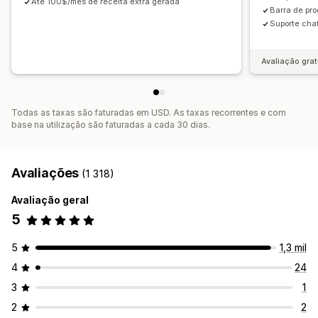
Até 100$/mês de receita extra gerada
Descontos em percentagem
Descontos no carrinho
Barra de pro
Envio gratuito
Dois pelo preço de um
Subscrições
Suporte chat
Preços em lote
Preços de grossista
Preços dinâmicos
Preços personalizados
Avaliação grat
Todas as taxas são faturadas em USD. As taxas recorrentes e com
base na utilização são faturadas a cada 30 dias.
Avaliações
(1 318)
Avaliação geral
5
5
1,3 mil
4
24
3
1
2
2