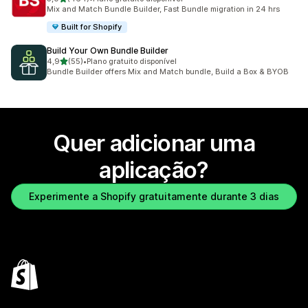
464 total de avaliações
Mix and Match Bundle Builder, Fast Bundle migration in 24 hrs
Built for Shopify
Build Your Own Bundle Builder
de 5 estrelas
4,9
(55)
•
Plano gratuito disponível
55 total de avaliações
Bundle Builder offers Mix and Match bundle, Build a Box & BYOB
Quer adicionar uma
aplicação?
Experimente a Shopify gratuitamente durante 3 dias