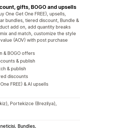
count, gifts, BOGO and upsells
uy One Get One FREE), upsells,
ar bundles, tiered discount, Bundle &
oduct add on, add quantity breaks
, mix and match, customize the style
 value (AOV) with post purchase
pon & BOGO offers
counts & publish
ch & publish
red discounts
One FREE) & AI upsells
kiz), Portekizce (Brezilya),
neticisi
Bundles