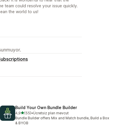
he team could resolve your issue quickly.
an the world to us!
 sunmuyor.
Subscriptions
Build Your Own Bundle Builder
5 yıldız üzerinden
4,9
(55)
•
Ücretsiz plan mevcut
toplam 55 değerlendirme
Bundle Builder offers Mix and Match bundle, Build a Box
& BYOB