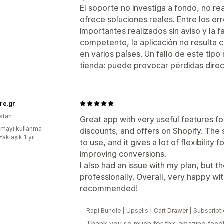
El soporte no investiga a fondo, no r
ofrece soluciones reales. Entre los er
importantes realizados sin aviso y la 
competente, la aplicación no resulta 
en varios países. Un fallo de este tipo 
tienda: puede provocar pérdidas direc
re.gr
stan
Great app with very useful features f
mayı kullanma
discounts, and offers on Shopify. The s
Yaklaşık 1 yıl
to use, and it gives a lot of flexibility
improving conversions.
I also had an issue with my plan, but t
professionally. Overall, very happy wi
recommended!
Rapi Bundle | Upsells | Cart Drawer | Subscri
Thank you so much for this amazing feedba