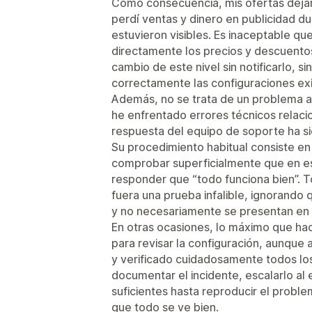
Como consecuencia, mis ofertas deja
perdí ventas y dinero en publicidad d
estuvieron visibles. Es inaceptable qu
directamente los precios y descuento
cambio de este nivel sin notificarlo, si
correctamente las configuraciones exi
Además, no se trata de un problema a
he enfrentado errores técnicos relacio
respuesta del equipo de soporte ha s
Su procedimiento habitual consiste en 
comprobar superficialmente que en e
responder que “todo funciona bien”. T
fuera una prueba infalible, ignorando
y no necesariamente se presentan en c
En otras ocasiones, lo máximo que hace
para revisar la configuración, aunque 
y verificado cuidadosamente todos los
documentar el incidente, escalarlo al 
suficientes hasta reproducir el proble
que todo se ve bien.