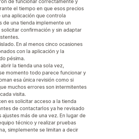
ron de funcionar correctamente y
urante el tiempo en que esos precios
e una aplicación que controla
s de una tienda implemente un
n solicitar confirmación y sin adaptar
stentes.
islado. En al menos cinco ocasiones
nados con la aplicación y la
ido pésima.
abrir la tienda una sola vez,
se momento todo parece funcionar y
oman esa única revisión como si
 que muchos errores son intermitentes
ada visita.
n es solicitar acceso a la tienda
antes de contactarlos ya he revisado
 ajustes más de una vez. En lugar de
equipo técnico y realizar pruebas
ma, simplemente se limitan a decir