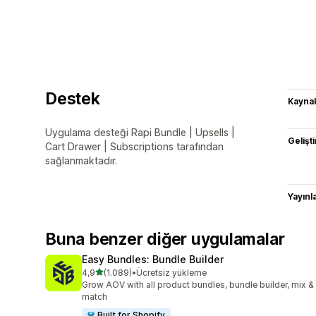
Destek
Kaynak
Uygulama desteği Rapi Bundle | Upsells |
Gelişti
Cart Drawer | Subscriptions tarafından
sağlanmaktadır.
Yayın
Buna benzer diğer uygulamalar
Easy Bundles: Bundle Builder
5 yıldız üzerinden
4,9
(1.089)
•
Ücretsiz yükleme
toplam 1089 değerlendirme
Grow AOV with all product bundles, bundle builder, mix &
match
Built for Shopify