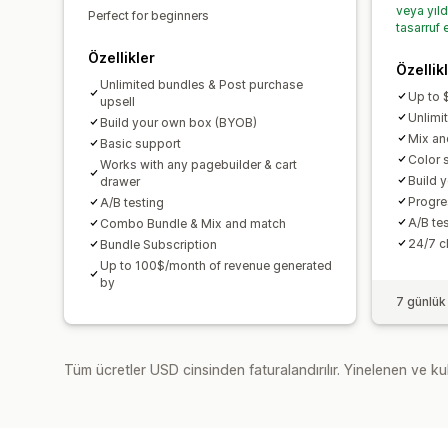
veya yıl
Perfect for beginners
tasarruf 
Özellikler
Özellik
Unlimited bundles & Post purchase
Up to 
upsell
Unlimi
Build your own box (BYOB)
Mix an
Basic support
Color 
Works with any pagebuilder & cart
Build 
drawer
Progre
A/B testing
A/B te
Combo Bundle & Mix and match
24/7 c
Bundle Subscription
Up to 100$/month of revenue generated
by
7 günlük
Tüm ücretler USD cinsinden faturalandırılır. Yinelenen ve kul