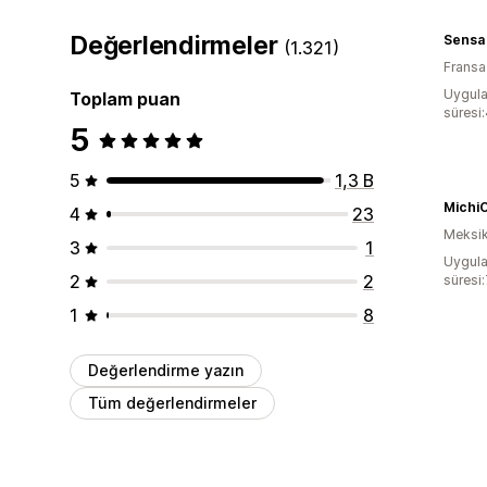
Değerlendirmeler
Sensa
(1.321)
Fransa
Uygula
Toplam puan
süresi
5
5
1,3 B
Michi
4
23
Meksi
3
1
Uygula
2
2
süresi
1
8
Değerlendirme yazın
Tüm değerlendirmeler