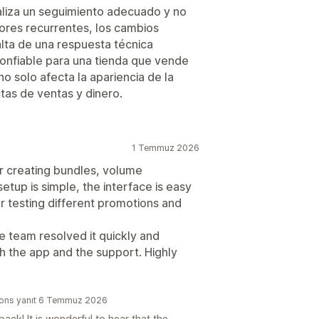
ealiza un seguimiento adecuado y no
rores recurrentes, los cambios
falta de una respuesta técnica
confiable para una tienda que vende
no solo afecta la apariencia de la
tas de ventas y dinero.
1 Temmuz 2026
or creating bundles, volume
etup is simple, the interface is easy
 for testing different promotions and
he team resolved it quickly and
th the app and the support. Highly
ptions yanıt 6 Temmuz 2026
ck! It is wonderful to hear that the