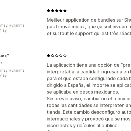
Meilleur application de bundles sur Shop
mayı kullanma
pas trouvé mieux, que ça soit niveau fo
:4 ay
et surtout le support qui est très réacti
Care™
ka
La aplicación tiene una opción de “prec
mayı kullanma
interpretaba la cantidad ingresada en
:7 ay
para el que estaba configurado cada 
dirigido a España, el importe se aplica
se aplicaba en pesos mexicanos.
Sin previo aviso, cambiaron el funcio
todas las cantidades se interpreten ah
tienda. Este cambio desconfiguró au
internacionales y provocó que se mo
incorrectos y ridículos al público.