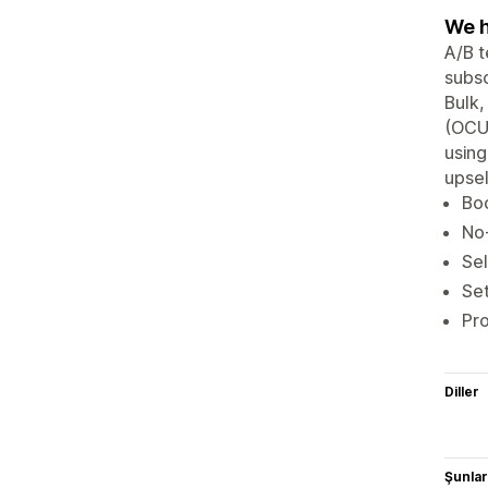
We h
A/B t
subsc
Bulk,
(OCU)
using
upsel
Boo
No-
Sel
Set
Pr
Diller
Şunlarl