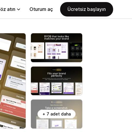
öz atın
Oturum aç
Ücretsiz başlayın
+ 7 adet daha