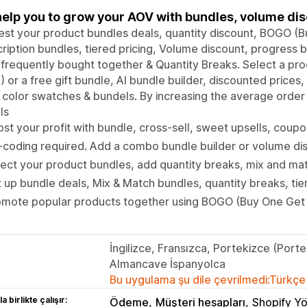
elp you to grow your AOV with bundles, volume dis
est your product bundles deals, quantity discount, BOGO (B
ription bundles, tiered pricing, Volume discount, progress b
 frequently bought together & Quantity Breaks. Select a pr
 or a free gift bundle, AI bundle builder, discounted prices
 color swatches & bundels. By increasing the average order
ls
st your profit with bundle, cross-sell, sweet upsells, cou
coding required. Add a combo bundle builder or volume dis
ect your product bundles, add quantity breaks, mix and mat
 up bundle deals, Mix & Match bundles, quantity breaks, tie
omote popular products together using BOGO (Buy One Get 
İngilizce, Fransızca, Portekizce (Porte
Almancave İspanyolca
Bu uygulama şu dile çevrilmedi:Türkçe
a birlikte çalışır:
Ödeme
Müşteri hesapları
Shopify Yö