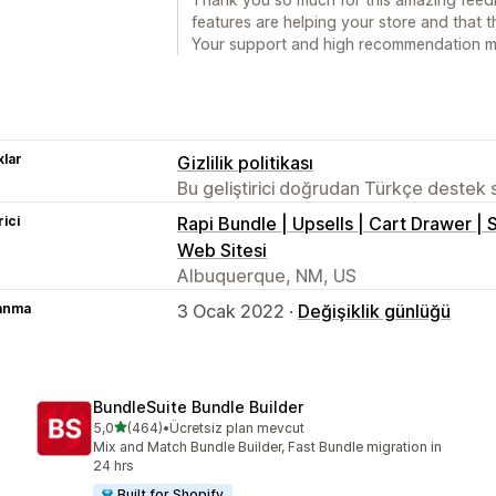
features are helping your store and that t
Your support and high recommendation me
lar
Gizlilik politikası
Bu geliştirici doğrudan Türkçe destek
rici
Rapi Bundle | Upsells | Cart Drawer | 
Web Sitesi
Albuquerque, NM, US
lanma
3 Ocak 2022 ·
Değişiklik günlüğü
BundleSuite Bundle Builder
5 yıldız üzerinden
5,0
(464)
•
Ücretsiz plan mevcut
toplam 464 değerlendirme
Mix and Match Bundle Builder, Fast Bundle migration in
24 hrs
Built for Shopify