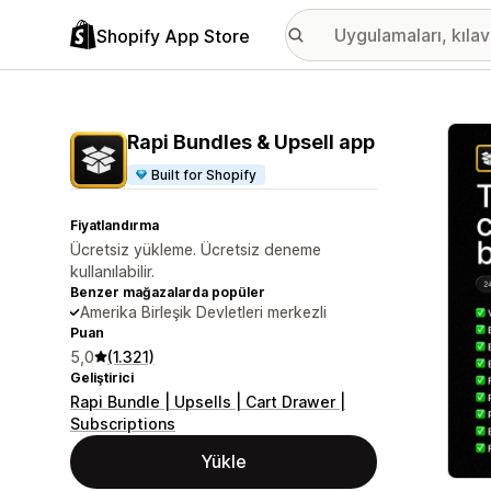
Shopify App Store
Öne ç
Rapi Bundles & Upsell app
Built for Shopify
Fiyatlandırma
Ücretsiz yükleme. Ücretsiz deneme
kullanılabilir.
Benzer mağazalarda popüler
Amerika Birleşik Devletleri merkezli
Puan
5,0
(1.321)
Geliştirici
Rapi Bundle | Upsells | Cart Drawer |
Subscriptions
Yükle