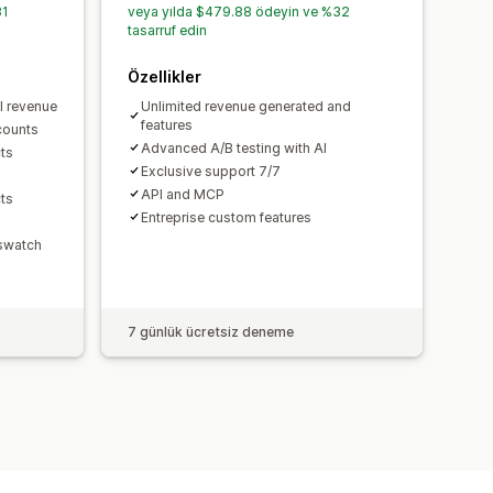
tlandırması
Dinamik fiyatlandırma
31
veya yılda $479.88 ödeyin ve %32
tasarruf edin
Özellikler
l revenue
Unlimited revenue generated and
features
counts
Advanced A/B testing with AI
ts
Exclusive support 7/7
API and MCP
ts
Entreprise custom features
 swatch
7 günlük ücretsiz deneme