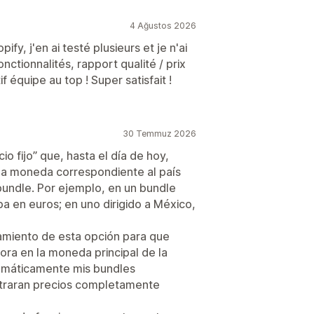
4 Ağustos 2026
ify, j'en ai testé plusieurs et je n'ai
nctionnalités, rapport qualité / prix
f équipe au top ! Super satisfait !
30 Temmuz 2026
io fijo” que, hasta el día de hoy,
 la moneda correspondiente al país
bundle. Por ejemplo, en un bundle
ba en euros; en uno dirigido a México,
namiento de esta opción para que
ora en la moneda principal de la
tomáticamente mis bundles
straran precios completamente