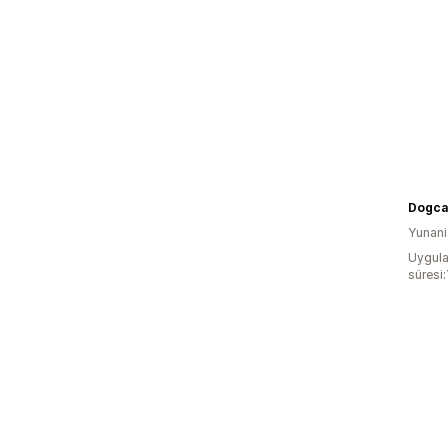
Dogca
Yunani
Uygula
süresi: