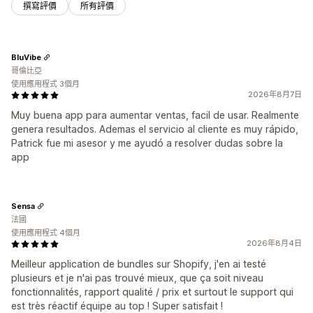
撰寫評價
所有評價
BluVibe
哥倫比亞
使用應用程式 3個月
2026年8月7日
Muy buena app para aumentar ventas, facil de usar. Realmente
genera resultados. Ademas el servicio al cliente es muy rápido,
Patrick fue mi asesor y me ayudó a resolver dudas sobre la
app
Sensa
法國
使用應用程式 4個月
2026年8月4日
Meilleur application de bundles sur Shopify, j'en ai testé
plusieurs et je n'ai pas trouvé mieux, que ça soit niveau
fonctionnalités, rapport qualité / prix et surtout le support qui
est très réactif équipe au top ! Super satisfait !