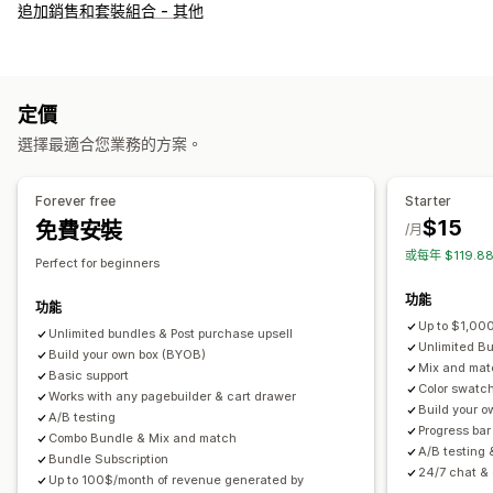
套裝組合類型
追加銷售和套裝組合 - 其他
固定套裝
組合包
混搭套裝組合
子類套裝組合
無限選項套裝組合
客製化組合
禮盒
驚喜組合
樣品包
訂閱箱
批發套裝組合
追加銷售套裝組合
交叉銷售套裝組合
定價
經常一起購買的商品
相關商品
數位商品
實體商品
自訂套裝組合
選擇最適合您業務的方案。
可設定的定價
固定定價
分層定價
數量折扣
折扣
大量購買折扣
固定折扣
Forever free
Starter
百分比折扣
購物車折扣
免運費
買一送一
訂閱
大量定價
$15
免費安裝
/月
批發價
動態定價
自訂定價
或每年 $119.
Perfect for beginners
功能
功能
Up to $1,000
Unlimited bundles & Post purchase upsell
Unlimited B
Build your own box (BYOB)
Mix and matc
Basic support
Color swatch
Works with any pagebuilder & cart drawer
Build your 
A/B testing
Progress bar
Combo Bundle & Mix and match
A/B testing 
Bundle Subscription
24/7 chat & 
Up to 100$/month of revenue generated by