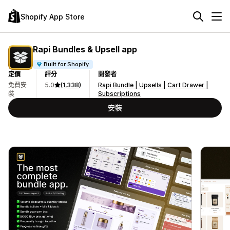
Shopify App Store
Rapi Bundles & Upsell app
Built for Shopify
定價
評分
開發者
免費安
5.0
(1,338)
Rapi Bundle | Upsells | Cart Drawer |
裝
Subscriptions
安裝