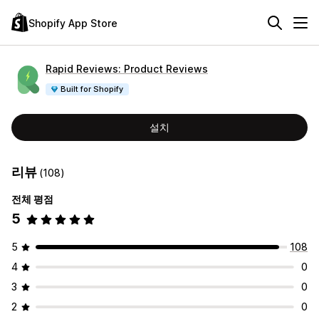
Shopify App Store
Rapid Reviews: Product Reviews
Built for Shopify
설치
리뷰
(108)
전체 평점
5
5
108
4
0
3
0
2
0