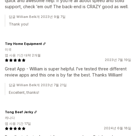
quick and awesome help. If you're all about speed and solid
support, check 'em out! The back-end is CRAZY good as well.
답글 William Belk개 2023년 9월 7일
Thank you!
Tiny Home Equipment
미국
앱 사용 기간 대략 2개월
2023년 7월 19일
Great App - William is super helpful. I've tested three different
review apps and this one is by far the best. Thanks William!
답글 William Belk개 2023년 7월 21일
Excellent, thanks!
Tong Beef Jerky
캐나다
앱 사용 기간 17일
2024년 6월 18일