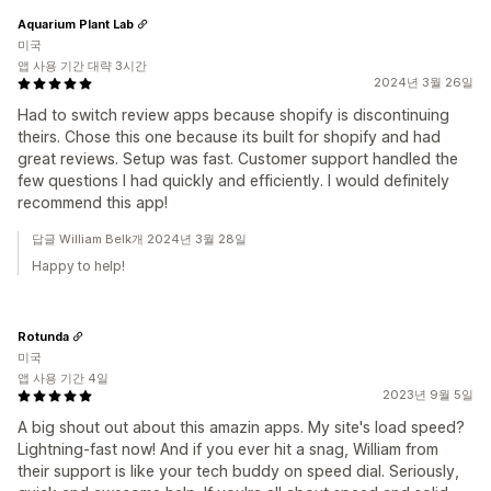
Aquarium Plant Lab
미국
앱 사용 기간 대략 3시간
2024년 3월 26일
Had to switch review apps because shopify is discontinuing
theirs. Chose this one because its built for shopify and had
great reviews. Setup was fast. Customer support handled the
few questions I had quickly and efficiently. I would definitely
recommend this app!
답글 William Belk개 2024년 3월 28일
Happy to help!
Rotunda
미국
앱 사용 기간 4일
2023년 9월 5일
A big shout out about this amazin apps. My site's load speed?
Lightning-fast now! And if you ever hit a snag, William from
their support is like your tech buddy on speed dial. Seriously,