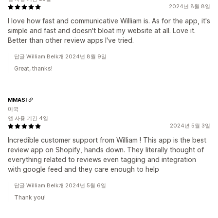
2024년 8월 8일
I love how fast and communicative William is. As for the app, it's
simple and fast and doesn't bloat my website at all. Love it.
Better than other review apps I've tried.
답글 William Belk개 2024년 8월 9일
Great, thanks!
MMASI
미국
앱 사용 기간 4일
2024년 5월 3일
Incredible customer support from William ! This app is the best
review app on Shopify, hands down. They literally thought of
everything related to reviews even tagging and integration
with google feed and they care enough to help
답글 William Belk개 2024년 5월 6일
Thank you!