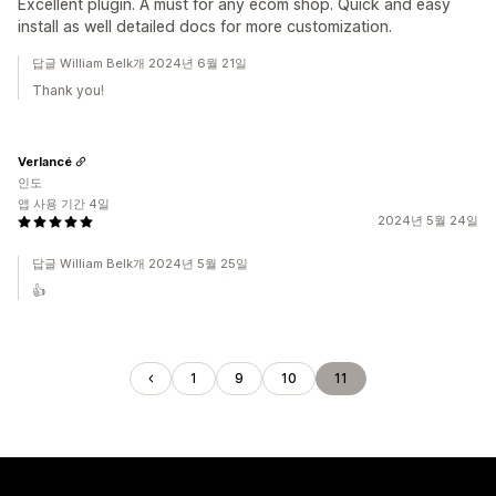
Excellent plugin. A must for any ecom shop. Quick and easy
install as well detailed docs for more customization.
답글 William Belk개 2024년 6월 21일
Thank you!
Verlancé
인도
앱 사용 기간 4일
2024년 5월 24일
답글 William Belk개 2024년 5월 25일
👍
1
9
10
11