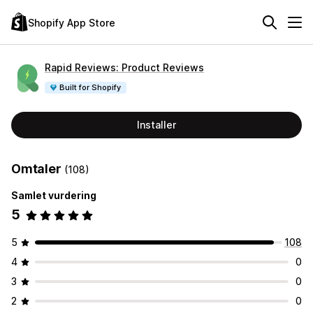
Shopify App Store
Rapid Reviews: Product Reviews
Built for Shopify
Installer
Omtaler
(108)
Samlet vurdering
5
5
108
4
0
3
0
2
0